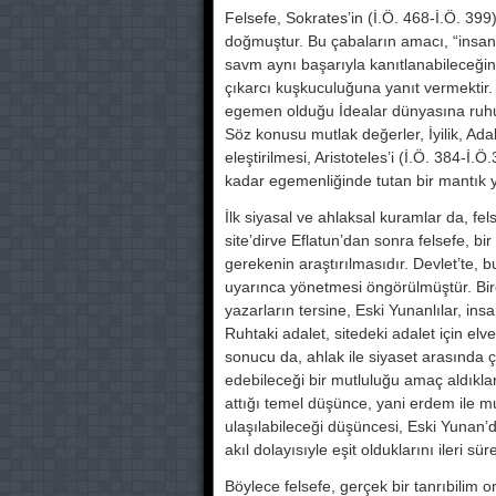
Felsefe, Sokrates’in (İ.Ö. 468-İ.Ö. 399) 
doğ­muştur. Bu çabaların amacı, “insan
savm aynı başa­rıyla kanıtlanabileceğin
çıkarcı kuşkuculuğuna yanıt vermektir.
egemen olduğu İdealar dünyasına ruhun
Söz konusu mutlak değerler, İyilik, Ad
eleştirilmesi, Aristoteles’i (İ.Ö. 384-I
kadar egemenliğinde tutan bir man­tık y
İlk siyasal ve ahlaksal kuramlar da, fels
site’dirve Eflatun’dan sonra felsefe, bir
gerekenin araştırılmasıdır. Devlet’te, bu s
uyarınca yönetmesi öngörül­müştür. B
yazarların tersine, Eski Yunanlılar, insa
Ruhtaki adalet, sitedeki adalet için elve
sonucu da, ahlak ile siyaset arasında ço
edebileceği bir mutluluğu amaç aldıkları
attığı temel düşünce, yani erdem ile m
ulaşılabileceği düşün­cesi, Eski Yunan’
akıl dolayısıyle eşit olduklarını ileri sü
Böylece felsefe, gerçek bir tanrıbilim o