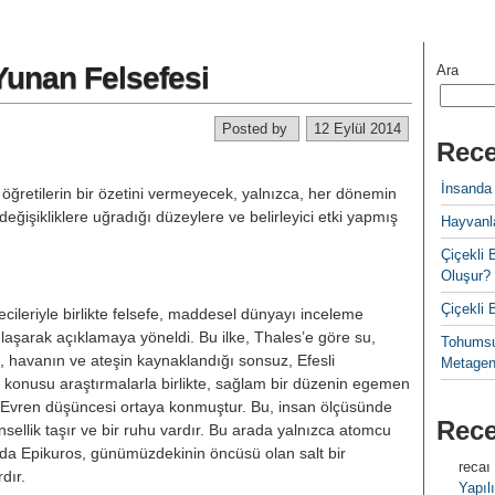
 Yunan Felsefesi
Ara
Posted by
12 Eylül 2014
Rece
İnsanda
 öğretilerin bir özetini verme­yecek, yalnızca, her dönemin
̆i­şikliklere uğradığı düzeylere ve belir­leyici etki yapmış
Hayvanla
Çiçekl
Oluşur?
Çiçekli
sefecileriyle birlikte felsefe, madde­sel dünyayı inceleme
aşarak açık­lamaya yöneldi. Bu ilke, Thales’e göre su,
Tohumsu
 havanın ve ateşin kaynaklan­dığı sonsuz, Efesli
Metagen
̈z konusu araştır­malarla birlikte, sağlam bir düzenin egemen
 Evren düşüncesi ortaya konmuştur. Bu, insan ölçüsünde
Rec
insellik taşır ve bir ruhu vardır. Bu arada yalnızca atomcu
Epikuros, günümüzdekinin öncüsü olan salt bir
recaı
rdır.
Yapılı