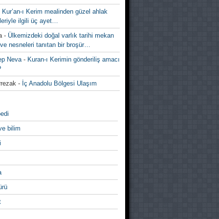
-
Kur’an-ı Kerim mealinden güzel ahlak
leriyle ilgili üç ayet…
a
-
Ülkemizdeki doğal varlık tarihi mekan
ve nesneleri tanıtan bir broşür…
ep Neva
-
Kuran-ı Kerimin gönderiliş amacı
?
rezak
-
İç Anadolu Bölgesi Ulaşım
edi
ve bilim
i
a
̈rü
t