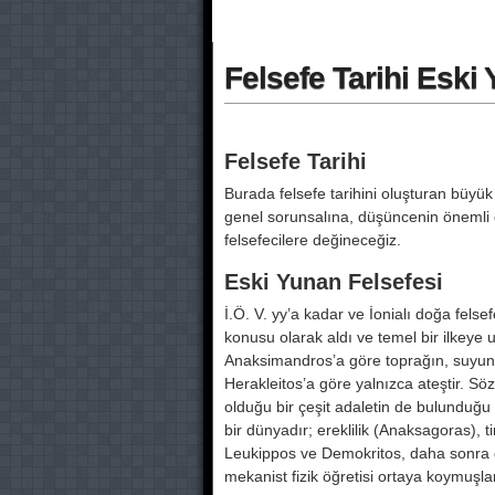
Felsefe Tarihi Eski
Felsefe Tarihi
Burada felsefe tarihini oluşturan büyük
genel sorunsalına, düşüncenin önemli deg
felsefecilere değineceğiz.
Eski Yunan Felsefesi
İ.Ö. V. yy’a kadar ve İonialı doğa fel­
konusu olarak aldı ve temel bir ilkeye ul
Anaksimandros’a göre toprağın, suyun,
Herakleitos’a göre yalnızca ateştir. So
olduğu bir çeşit adaletin de bulunduğu
bir dünyadır; ereklilik (Anaksagoras), t
Leukippos ve Demokritos, daha sonra da 
mekanist fizik öğretisi ortaya koy­muşla