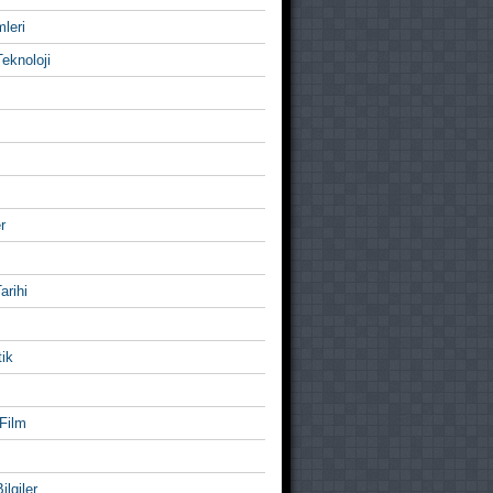
mleri
eknoloji
r
Tarihi
ik
Film
ilgiler