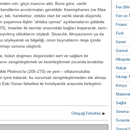
sinden ruh- göçü inancını aldı; Buna göre, varlık
Fen Bili
n kendilerini arındırmaları gerekli­dir. Ksenophanes (ve Elea
ı, tek, hareketsiz, zekâsı olan bir varlık olarak düşündü.
Fen ve T
 yaşamına iliş­kin “ahlaka uymaz” açıklamalarını şiddetle
Finans
70), insanlar ile tanrılar arasındaki bağları kopararak, tanrı­
Fizik
ıyrılmış olduklarını söyledi. Stoacılık, Alınyazısının ya da
 söyleyerek ve bilgeliği, onun buyruk­larını neşe içinde
Genel
rmayı sonuna ulaştırdı.
Güncel
e, bütün dogmacı düşünceleri sert ve sağlam bir
Hikayele
tlarını zenginleştir­mek ve kesinleştirmek zorunda bıraktılar.
Hukuk
likle Plotinos’ta (205-270) ve yeni – eflatunculukta
İnkılap 
 işin içine kata­rak, bu sorunsalı zenginleştirmeden ele almayı
Eski Yunan felsefesi ile hıristiyanlık arasında birleştirici
Kimya
Matemat
Sağlık
Sinema-
Ortaçağ Felsefesi
▶
Sınavlar
Sosyal B