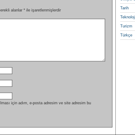
Tarih
erekli alanlar
*
ile işaretlenmişlerdir
Teknoloj
Turizm
Türkçe
lması için adım, e-posta adresim ve site adresim bu