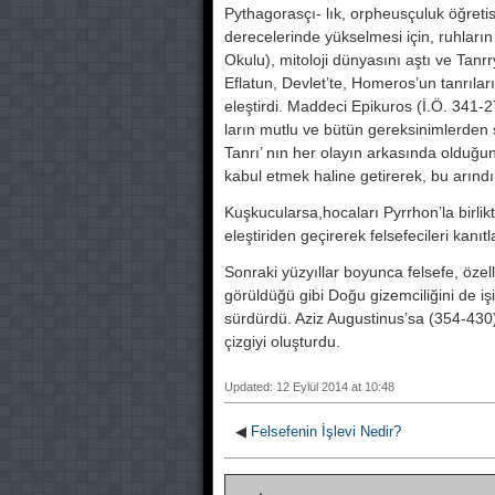
Pythagorasçı- lık, orpheusçuluk öğreti
derecelerinde yükselmesi için, ruhla­rı
Okulu), mitoloji dünyasını aştı ve Tanrry
Eflatun, Devlet’te, Homeros’un tanrıların
eleştirdi. Maddeci Epikuros (İ.Ö. 341-2
ların mutlu ve bütün gereksinimler­den s
Tanrı’ nın her olayın arkasında olduğunu
kabul etmek haline getirerek, bu arındı
Kuşkucularsa,hocaları Pyrrhon’la bir­likt
eleştiriden geçirerek felsefecileri kanı
Sonraki yüzyıllar boyunca felsefe, özel
görüldüğü gibi Doğu gizemciliğini de
sürdürdü. Aziz Augustinus’sa (354-430) 
çizgiyi oluşturdu.
Updated: 12 Eylül 2014 at 10:48
◀
Felsefenin İşlevi Nedir?