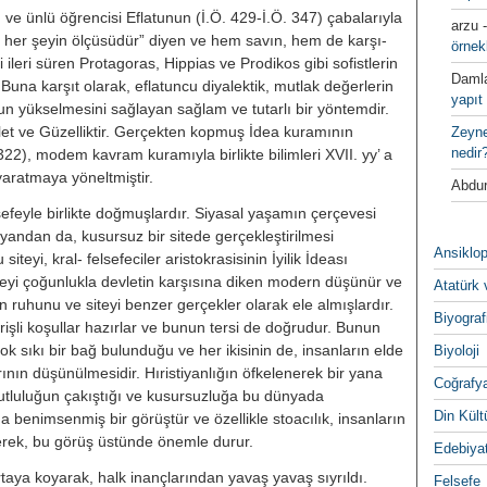
ve ünlü öğrencisi Eflatunun (İ.Ö. 429-İ.Ö. 347) çabalarıyla
arzu
 her şeyin ölçüsüdür” diyen ve hem savın, hem de karşı-
örnek
i ileri süren Protagoras, Hippias ve Prodikos gibi sofistlerin
Daml
 Buna karşıt olarak, eflatuncu diyalektik, mutlak değerle­rin
yapıt 
 yükselmesini sağlayan sağlam ve tutarlı bir yöntemdir.
alet ve Güzelliktir. Gerçekten kopmuş İdea kuramının
Zeyn
nedir
̇.Ö.322), modem kavram kuramıyla birlikte bilimleri XVII. yy’ a
aratmaya yöneltmiştir.
Abdur
efeyle birlikte doğmuşlardır. Siyasal yaşamın çerçevesi
 yandan da, kusursuz bir sitede gerçekleştiril­mesi
Ansiklop
iteyi, kral- felsefeciler aristokrasisinin İyilik İdeası
ireyi çoğunlukla devletin karşısına diken modern düşünür ve
Atatürk 
n ruhunu ve siteyi benzer gerçek­ler olarak ele almışlardır.
Biyograf
rişli koşullar hazırlar ve bunun tersi de doğrudur. Bunun
k sıkı bir bağ bulunduğu ve her ikisinin de, insanla­rın elde
Biyoloji
nın düşünülmesidir. Hıristiyanlığın öfkelenerek bir yana
Coğrafy
utluluğun çakıştığı ve kusursuzluğa bu dünyada
Din Kültu
da benimsenmiş bir görüştür ve özellikle stoacılık, insan­ların
rerek, bu görüş üstünde önemle durur.
Edebiya
rtaya koyarak, halk inançlarından yavaş yavaş sıyrıldı.
Felsefe