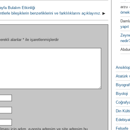
arzu
yfa Bulalım Etkinliği
örnek
lerle bileşiklerin benzerliklerini ve farklılıklarını açıklayınız.
▶
Daml
yapıt 
Zeyn
erekli alanlar
*
ile işaretlenmişlerdir
nedir
Abdur
Ansiklop
Atatürk 
Biyograf
Biyoloji
Coğrafy
Din Kültu
Edebiya
Felsefe
lması için adım, e-posta adresim ve site adresim bu