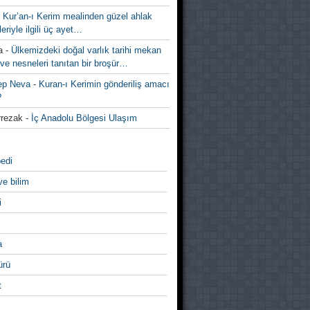
-
Kur’an-ı Kerim mealinden güzel ahlak
leriyle ilgili üç ayet…
a
-
Ülkemizdeki doğal varlık tarihi mekan
ve nesneleri tanıtan bir broşür…
ep Neva
-
Kuran-ı Kerimin gönderiliş amacı
?
rezak
-
İç Anadolu Bölgesi Ulaşım
edi
ve bilim
i
a
̈rü
t