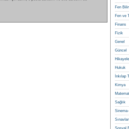
Fen Bili
Fen ve T
Finans
Fizik
Genel
Güncel
Hikayele
Hukuk
İnkılap 
Kimya
Matemat
Sağlık
Sinema-
Sınavlar
Sosyal B