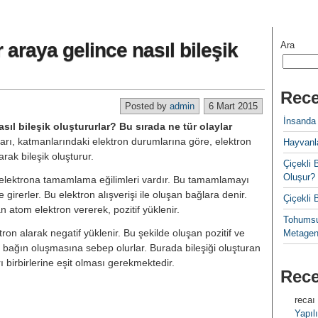
 araya gelince nasıl bileşik
Ara
Rece
Posted by
admin
6 Mart 2015
İnsanda
sıl bileşik oluştururlar? Bu sırada ne tür olaylar
arı, katmanlarındaki elektron durumlarına göre, elektron
Hayvanla
arak bileşik oluşturur.
Çiçekl
Oluşur?
8 elektrona tamamlama eğilimleri vardır. Bu tamamlamayı
ne girerler. Bu elektron alışverişi ile oluşan bağlara denir.
Çiçekli
 atom elektron vererek, pozitif yüklenir.
Tohumsu
n alarak negatif yüklenir. Bu şekilde oluşan pozitif ve
Metagen
ik bağın oluşmasına sebep olurlar. Burada bileşiği oluşturan
rı birbirlerine eşit olması gerekmektedir.
Rec
recaı
Yapılı