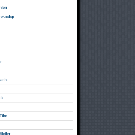
mleri
eknoloji
r
Tarihi
ik
Film
ilgiler