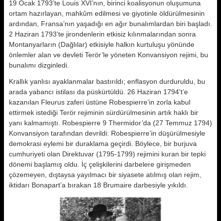
19 Ocak 1793’te Louis XVI’nın, birinci koalisyonun oluşumuna
ortam hazırlayan, mahkûm edilmesi ve giyotinle öldürülmesinin
ardından, Fransa’nın yaşadığı en ağır bunalımlardan biri başladı.
2 Haziran 1793’te jirondenlerin etkisiz kılınmalarından sonra
Montanyarların (Dağlılar) etkisiyle halkın kurtuluşu yönünde
önlemler alan ve devleti Terör’le yöneten Konvansiyon rejimi, bu
bunalımı dizginledi.
Krallık yanlısı ayaklanmalar bastırıldı; enflasyon durduruldu, bu
arada yabancı istilası da püskürtüldü. 26 Haziran 1794’t’e
kazanılan Fleurus zaferi üstüne Robespierre’in zorla kabul
ettirmek istediği Terör rejiminin sürdürülmesinin artık haklı bir
yanı kalmamıştı. Robespierre 9 Thermidor’da (27 Temmuz 1794)
Konvansiyon tarafından devrildi: Robespierre’in düşürülmesiyle
demokrasi eylemi bir duraklama geçirdi. Böylece, bir burjuva
cumhuriyeti olan Direktuvar (1795-1799) rejimini kuran bir tepki
dönemi başlamış oldu. İç çelişkilerini darbelere girişmeden
çözemeyen, dıştaysa yayılmacı bir siyasete atılmış olan rejim,
iktidarı Bonapart’a bırakan 18 Brumaire darbesiyle yıkıldı.