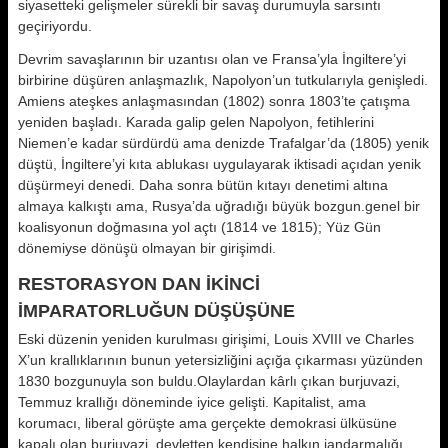
siyasetteki gelişmeler sürekli bir savaş durumuyla sarsıntı
geçiriyordu.
Devrim savaşlarının bir uzantısı olan ve Fransa’yla İngiltere’yi
birbirine düşüren anlaşmazlık, Napolyon’un tutkularıyla genişledi.
Amiens ateşkes anlaşmasından (1802) sonra 1803’te çatışma
yeniden başladı. Karada galip gelen Napolyon, fetihlerini
Niemen’e kadar sürdürdü ama denizde Trafalgar’da (1805) yenik
düştü, İngiltere’yi kıta ablukası uygulayarak iktisadi açıdan yenik
düşürmeyi denedi. Daha sonra bütün kıtayı denetimi altına
almaya kalkıştı ama, Rusya’da uğradığı büyük bozgun.genel bir
koalisyonun doğmasına yol açtı (1814 ve 1815); Yüz Gün
dönemiyse dönüşü olmayan bir girişimdi.
RESTORASYON DAN İKİNCİ
İMPARATORLUĞUN DÜŞÜŞÜNE
Eski düzenin yeniden kurulması girişimi, Louis XVIII ve Charles
X’un krallıklarının bunun yetersizliğini açığa çıkarması yüzünden
1830 bozgunuyla son buldu.Olaylardan kârlı çıkan burjuvazi,
Temmuz krallığı döneminde iyice gelişti. Kapitalist, ama
korumacı, liberal görüşte ama gerçekte demokrasi ülküsüne
kapalı olan burjuvazi, devletten kendisine halkın jandarmalığı