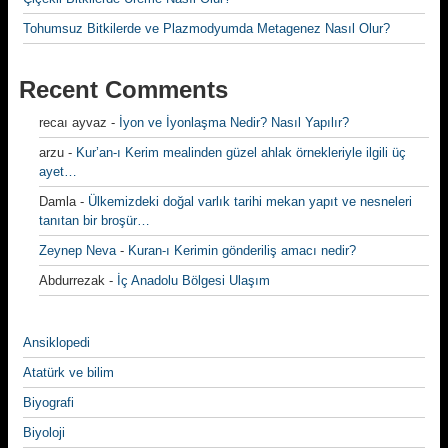
Tohumsuz Bitkilerde ve Plazmodyumda Metagenez Nasıl Olur?
Recent Comments
recaı ayvaz
-
İyon ve İyonlaşma Nedir? Nasıl Yapılır?
arzu
-
Kur’an-ı Kerim mealinden güzel ahlak örnekleriyle ilgili üç
ayet…
Damla
-
Ülkemizdeki doğal varlık tarihi mekan yapıt ve nesneleri
tanıtan bir broşür…
Zeynep Neva
-
Kuran-ı Kerimin gönderiliş amacı nedir?
Abdurrezak
-
İç Anadolu Bölgesi Ulaşım
Ansiklopedi
Atatürk ve bilim
Biyografi
Biyoloji