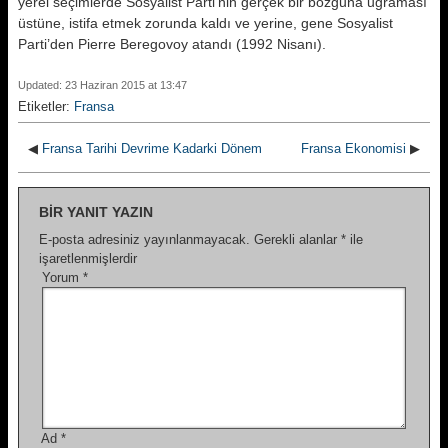
yerel seçimlerde Sosyalist Parti’nin gerçek bir bozguna uğraması
üstüne, istifa etmek zorunda kaldı ve yerine, gene Sosyalist
Parti’den Pierre Beregovoy atandı (1992 Nisanı).
Updated: 23 Haziran 2015 at 13:47
Etiketler:
Fransa
◀
Fransa Tarihi Devrime Kadarki Dönem
Fransa Ekonomisi
▶
BIR YANIT YAZIN
E-posta adresiniz yayınlanmayacak.
Gerekli alanlar
*
ile
işaretlenmişlerdir
Yorum
*
Ad
*