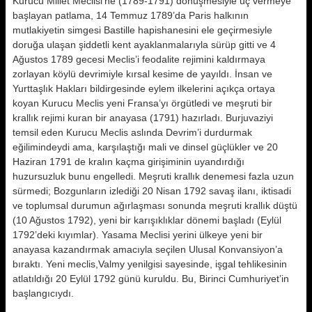
Kurucu Millet Meclisi’ne (1789-1791) dönüşmesiyle uç vermeye
başlayan patlama, 14 Temmuz 1789’da Paris halkının
mutlakiyetin simgesi Bastille hapishanesini ele geçirmesiyle
doruğa ulaşan şiddetli kent ayaklanmalarıyla sürüp gitti ve 4
Ağustos 1789 gecesi Meclis’i feodalite rejimini kaldırmaya
zorlayan köylü devrimiyle kırsal kesime de yayıldı. İnsan ve
Yurttaşlık Hakları bildirgesinde eylem ilkelerini açıkça ortaya
koyan Kurucu Meclis yeni Fransa’yı örgütledi ve meşruti bir
krallık rejimi kuran bir anayasa (1791) hazırladı. Burjuvaziyi
temsil eden Kurucu Meclis aslında Devrim’i durdurmak
eğilimindeydi ama, karşılaştığı mali ve dinsel güçlükler ve 20
Haziran 1791 de kralın kaçma girişiminin uyandırdığı
huzursuzluk bunu engelledi. Meşruti krallık denemesi fazla uzun
sürmedi; Bozgunların izlediği 20 Nisan 1792 savaş ilanı, iktisadi
ve toplumsal durumun ağırlaşması sonunda meşruti krallık düştü
(10 Ağustos 1792), yeni bir karışıklıklar dönemi başladı (Eylül
1792’deki kıyımlar). Yasama Meclisi yerini ülkeye yeni bir
anayasa kazandırmak amacıyla seçilen Ulusal Konvansiyon’a
bıraktı. Yeni meclis,Valmy yenilgisi sayesinde, işgal tehlikesinin
atlatıldığı 20 Eylül 1792 günü kuruldu. Bu, Birinci Cumhuriyet’in
başlangıcıydı.