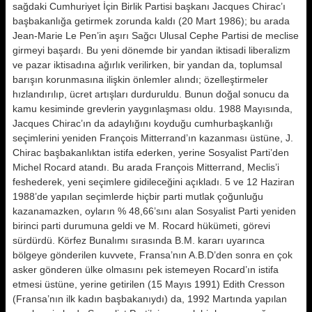
sağdaki Cumhuriyet İçin Birlik Partisi başkanı Jacques Chirac’ı
başbakanlığa getirmek zorunda kaldı (20 Mart 1986); bu arada
Jean-Marie Le Pen’in aşırı Sağcı Ulusal Cephe Partisi de meclise
girmeyi başardı. Bu yeni dönemde bir yandan iktisadi liberalizm
ve pazar iktisadına ağırlık verilirken, bir yandan da, toplumsal
barışın korunmasına ilişkin önlemler alındı; özelleştirmeler
hızlandırılıp, ücret artışları durduruldu. Bunun doğal sonucu da
kamu kesiminde grevlerin yaygınlaşması oldu. 1988 Mayısında,
Jacques Chirac’ın da adaylığını koyduğu cumhurbaşkanlığı
seçimlerini yeniden François Mitterrand’ın kazanması üstüne, J.
Chirac başbakanlıktan istifa ederken, yerine Sosyalist Parti’den
Michel Rocard atandı. Bu arada François Mitterrand, Meclis’i
feshederek, yeni seçimlere gidileceğini açıkladı. 5 ve 12 Haziran
1988’de yapılan seçimlerde hiçbir parti mutlak çoğunluğu
kazanamazken, oyların % 48,66’sını alan Sosyalist Parti yeniden
birinci parti durumuna geldi ve M. Rocard hükümeti, görevi
sürdürdü. Körfez Bunalımı sırasında B.M. kararı uyarınca
bölgeye gönderilen kuvvete, Fransa’nın A.B.D’den sonra en çok
asker gönderen ülke olmasını pek istemeyen Rocard’ın istifa
etmesi üstüne, yerine getirilen (15 Mayıs 1991) Edith Cresson
(Fransa’nın ilk kadın başbakanıydı) da, 1992 Martında yapılan