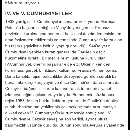
hâlâ sürdürüyordu.
IV. VE V. CUMHURİYETLER
1939 yenilgisi III. Cumhuriyet’in sona ererek, yerine Mareşal
Petain’in başkanlık ettiği ve Vichy’de yerleşen bir Fransız
devletinin kurulmasına neden oldu. Ulusal devrimden esinlenen
ama faşizmden etkilenmiş ve temelinde Cumhuriyet’e karşı olan
bu rejim (işgalcilerle işbirliği yaptığı görüldü) 1944’te yerini
Cumhuriyet’i yeniden kuran general de Gaulle’ün geçici
hükümetine bıraktı. Bir meclis rejimi üstüne kurulu olan
IV.Cumhuriyet, önemli başarılar elde etti; Ülkenin yeniden
kurulması; gerçek bir iktisadi kalkınma; Fransız-Alman barışı.
Buna karşılık, rejim, bakanlıklar düzeyinde görülen sürekli bir
bunalımla karşı karşıyaydı ve önce Çinhindi’ne, daha sonra da
Cezayir’e bağımsızlıklarını kazandıracak tutarlı bir siyaset
izlemeyeceğini açıkça ortaya koydu. Bu nedenle söz konusu
rejim 1958’de son buldu. İktidara general de Gaulle’ün dönüşü,
cumhurbaşkanının yetkilerinin çok açık biçimde artırılmasıyla
dikkati çeken V. Cumhuriyet’in kurulmasıyla sonuçlandı. V.
Cumhuriyet’le Cezayir savaşına son verildi, ayrıca ulusal
bağımsızlık üstünde duruldu. Bunun sonunda Avrupa siyasetinde