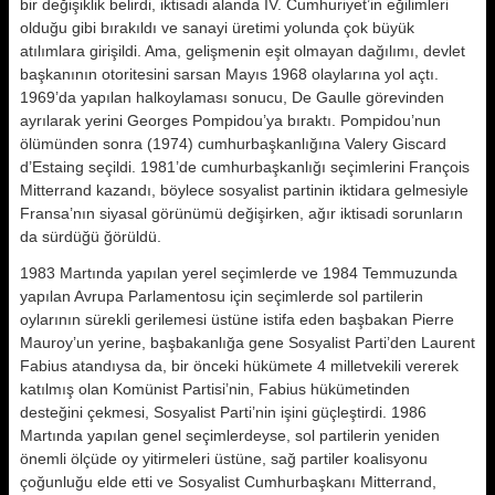
bir değişiklik belirdi, iktisadi alanda IV. Cumhuriyet’in eğilimleri
olduğu gibi bırakıldı ve sanayi üretimi yolunda çok büyük
atılımlara girişildi. Ama, gelişmenin eşit olmayan dağılımı, devlet
başkanının otoritesini sarsan Mayıs 1968 olaylarına yol açtı.
1969’da yapılan halkoylaması sonucu, De Gaulle görevinden
ayrılarak yerini Georges Pompidou’ya bıraktı. Pompidou’nun
ölümünden sonra (1974) cumhurbaşkanlığına Valery Giscard
d’Estaing seçildi. 1981’de cumhurbaşkanlığı seçimlerini François
Mitterrand kazandı, böylece sosyalist partinin iktidara gelmesiyle
Fransa’nın siyasal görünümü değişirken, ağır iktisadi sorunların
da sürdüğü ğörüldü.
1983 Martında yapılan yerel seçimlerde ve 1984 Temmuzunda
yapılan Avrupa Parlamentosu için seçimlerde sol partilerin
oylarının sürekli gerilemesi üstüne istifa eden başbakan Pierre
Mauroy’un yerine, başbakanlığa gene Sosyalist Parti’den Laurent
Fabius atandıysa da, bir önceki hükümete 4 milletvekili vererek
katılmış olan Komünist Partisi’nin, Fabius hükümetinden
desteğini çekmesi, Sosyalist Parti’nin işini güçleştirdi. 1986
Martında yapılan genel seçimlerdeyse, sol partilerin yeniden
önemli ölçüde oy yitirmeleri üstüne, sağ partiler koalisyonu
çoğunluğu elde etti ve Sosyalist Cumhurbaşkanı Mitterrand,