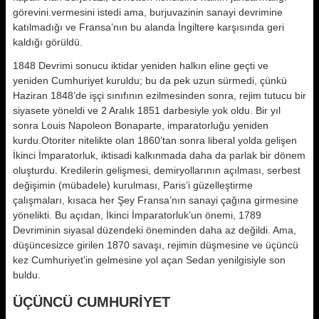
görevini.vermesini istedi ama, burjuvazinin sanayi devrimine
katılmadığı ve Fransa’nın bu alanda İngiltere karşısında geri
kaldığı görüldü.
1848 Devrimi sonucu iktidar yeniden halkın eline geçti ve
yeniden Cumhuriyet kuruldu; bu da pek uzun sürmedi, çünkü
Haziran 1848’de işçi sınıfının ezilmesinden sonra, rejim tutucu bir
siyasete yöneldi ve 2 Aralık 1851 darbesiyle yok oldu. Bir yıl
sonra Louis Napoleon Bonaparte, imparatorluğu yeniden
kurdu.Otoriter nitelikte olan 1860’tan sonra liberal yolda gelişen
İkinci İmparatorluk, iktisadi kalkınmada daha da parlak bir dönem
oluşturdu. Kredilerin gelişmesi, demiryollarının açılması, serbest
değişimin (mübadele) kurulması, Paris’i güzelleştirme
çalışmaları, kısaca her Şey Fransa’nın sanayi çağına girmesine
yönelikti. Bu açıdan, İkinci İmparatorluk’un önemi, 1789
Devriminin siyasal düzendeki öneminden daha az değildi. Ama,
düşüncesizce girilen 1870 savaşı, rejimin düşmesine ve üçüncü
kez Cumhuriyet’in gelmesine yol açan Sedan yenilgisiyle son
buldu.
ÜÇÜNCÜ CUMHURİYET