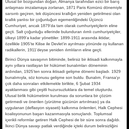
Ulusal bir bozgundan doğan, Almanya tarafından ezici bir barış
anlaşması imzalamaya zorlanan, 1871 Paris Komünü dönemiyle
sarsıntı geçiren, tek düşüncesi krallığın yeniden getirilmesi olan
krallık yanlısı bir çoğunluğun egemenliğindeki Üçüncü
Cumhuriyet, ancak 1879’da tam olarak cumhuriyetçilerin eline
geçti. Salt çoğunluğu ellerinde bulunduran ılımlı cumhuriyetçiler,
ülkeyi 1899’a kadar yönettiler. 1899-1911 arasında iktidar,
özellikle 1905’te Kilise ile Devlet’in ayrılması yönünde oy kullanan
radikallerin, 1911’deyse yeniden ılımlıların eline geçti.
Birinci Dünya savaşının bitiminde, belirsiz bir iktisadi kalkınmayla
aynı yıllara rastlayan bir hükümet bunalımları döneminin
ardından, 1925’ten sonra iktisadi gelişme dönemi başladı. 1929
bunalımıyla, söz konusu gelişme son buldu. Bunalım, Fransa’yı
çok daha sonraları etkilemekle birlikte, 6 Şubat 1934
ayaklanması gibi çeşitli huzursuzluklara da temel oluşturdu.
Ulusal birlik hükümetinin kurulması da sorunlara bir çözüm
getirmedi ve önerilen (yürütme gücünün artırılması) ya da
uygulanan (deflasyon siyaseti) kalkınma önlemleri, Halk Cephesi
koalisyonunun başarı kazanmasıyla sonuçlandı. Toplumsal
içerikli reformlar getiren Halk Cephesi de bir süre sonra dağıldı.
İkinci Dünya savaşı patlak verdiğinde içteki durum belirsizliğini