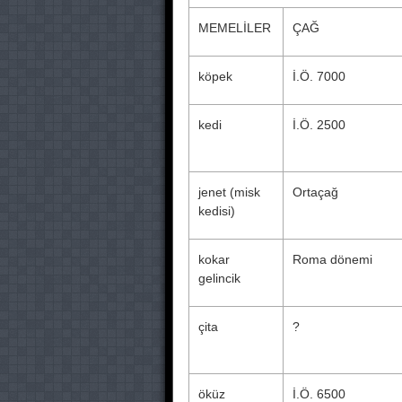
MEMELİLER
ÇAĞ
köpek
İ.Ö. 7000
kedi
İ.Ö. 2500
jenet (misk
Ortaçağ
kedisi)
kokar
Roma dönemi
gelincik
çita
?
öküz
İ.Ö. 6500