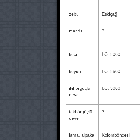
zebu
Eskiçağ
manda
?
keçi
İ.Ö. 8000
koyun
İ.Ö. 8500
ikihörgüçlü
İ.Ö. 3000
deve
tekhörgüçlü
?
deve
lama, alpaka
Kolomböncesi