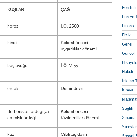
Fen Bili
KUŞLAR
ÇAĞ
Fen ve T
horoz
İ.Ö. 2500
Finans
Fizik
hindi
Kolomböncesi
Genel
uygarlıklar dönemi
Güncel
Hikayele
beçtavuğu
İ.Ö. V. yy.
Hukuk
İnkılap 
ördek
Demir devri
Kimya
Matemat
Sağlık
Berberistan ördeği ya
Kolomböncesi
da misk ördeği
Kızılderililer dönemi
Sinema-
Sınavlar
kaz
Cilâlıtaş devri
Sosyal B