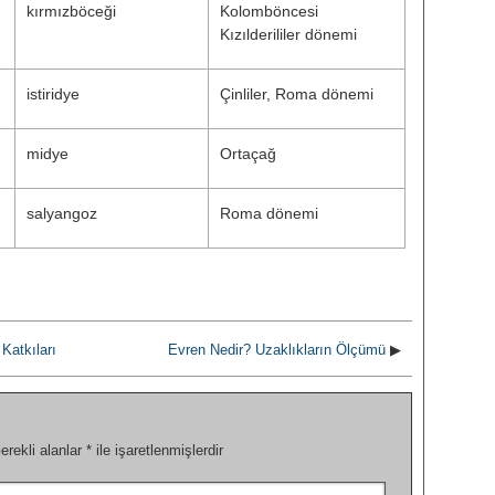
kırmızböceği
Kolomböncesi
Kızılderililer dönemi
istiridye
Çinliler, Roma dönemi
midye
Ortaçağ
salyangoz
Roma dönemi
Katkıları
Evren Nedir? Uzaklıkların Ölçümü
▶
erekli alanlar
*
ile işaretlenmişlerdir