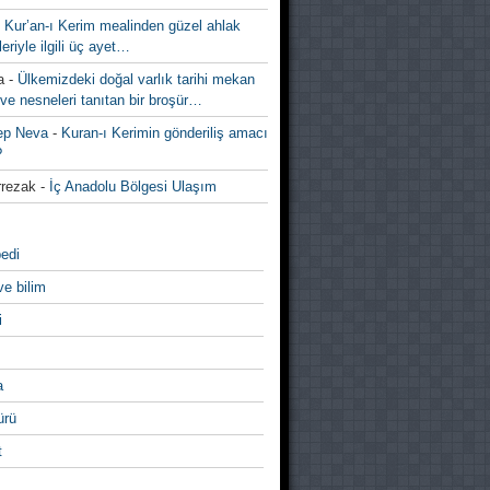
-
Kur’an-ı Kerim mealinden güzel ahlak
leriyle ilgili üç ayet…
a
-
Ülkemizdeki doğal varlık tarihi mekan
ve nesneleri tanıtan bir broşür…
ep Neva
-
Kuran-ı Kerimin gönderiliş amacı
?
rezak
-
İç Anadolu Bölgesi Ulaşım
edi
ve bilim
i
a
̈rü
t