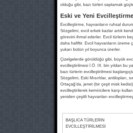
olduğu gibi, bazı türleri saptamak güçles
Eski ve Yeni Evcilleştirm
Evcilleştirme, hayvanların ruhsal duruml
Sözge­limi, evcil erkek kazlar artık kend
görevini ihmal ederler. Evcil türlerin b
daha hafiftir. Evcil hayvanların üreme çevr
yukarı bütün yıl bo­yunca ürerler.
Çizelgelerde görüldüğü gibi, büyük e
evcilleştirilmesi İ.Ö. IX. bin yıldan bu y
bazı türlerin evcilleştirilme­si başlangı
Sözgelimi, Eski Mısırlılar, anti­lopları, sı
Ortaçağ’da, jenet (bir çeşit misk kedi
evcilleştirilerek kemiricilere karşı ku
yeniden çeşitli hayvanları evcil­leştirmeye
BAŞLICA TÜRLERİN
EVCİLLEŞTİRİLMESİ