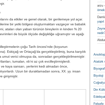
̧ir.
arzu
örnek
e
Daml
arını da etkiler ve genel ola­rak, bir gerilemeye yol açar.
yapıt 
i­lerine bir yetki bölgesi oluşturmak­tan vazgeçer ve babalık
Zeyn
eyni, ataları olan yaban türünün bireyle­rin in kinden % 20
nedir
imleri de büyük ölçüde değişikliğe uğra­mıştır ve aşağı
Abdur
vcilleştirmelerin çoğu Tarih öncesi’nde (koyunun
ana). Eskiçağ ve Ortaçağ’da gerçekleştirilmiş, buna karşılık
Ansiklop
çta umut verici olmuşsa da, sonradan gerçekleştirilmemiş­tir:
rtlanları, tumalan, vb’ni az çok evcilleştirmişlerdi.
Atatürk 
si) ve kaya sansarı, yerlerini kedi alma­dan önce,
Biyograf
llanılıyorlardı. Uzun bir duraklamadan sonra, XX. yy. insan
Biyoloji
 girişmiştir.
Coğrafy
Din Kültu
Edebiya
Felsefe