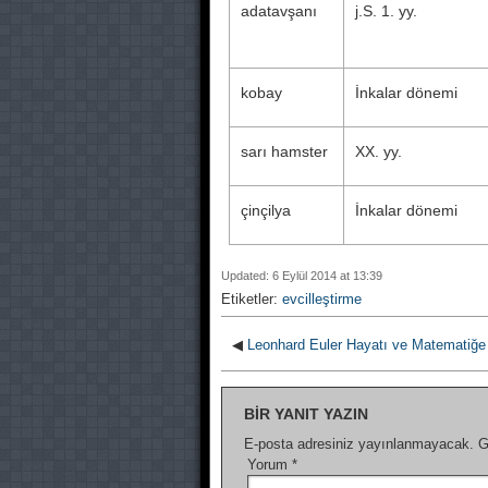
adatavşanı
j.S. 1. yy.
kobay
İnkalar dönemi
sarı hamster
XX. yy.
çinçilya
İnkalar dönemi
Updated: 6 Eylül 2014 at 13:39
Etiketler:
evcilleştirme
◀
Leonhard Euler Hayatı ve Matematiğe 
BIR YANIT YAZIN
E-posta adresiniz yayınlanmayacak.
G
Yorum
*