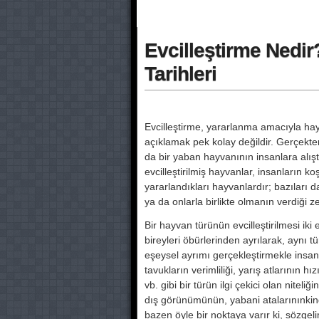
Evcilleştirme Nedir?
Tarihleri
Evcilleştirme, yararlanma amacıyla hay
açıklamak pek kolay değildir. Gerçek
da bir yaban hayvanının insanlara alıştır
evcilleştirilmiş hayvanlar, insanların
yararlandıkları hayvanlardır; bazıları d
ya da onlar­la birlikte olmanın verdiği zevk 
Bir hayvan türünün evcilleştirilmesi iki e
bireyleri öbürlerinden ayrılarak, aynı tür
eşeysel ayrımı gerçekleştirmekle insan,
tavukların verimliliği, yarış atlarının hı
vb. gibi bir türün ilgi çekici olan niteli
dış görünümünün, yabani atalarınınkin
bazen öyle bir noktaya varır ki, sözgel