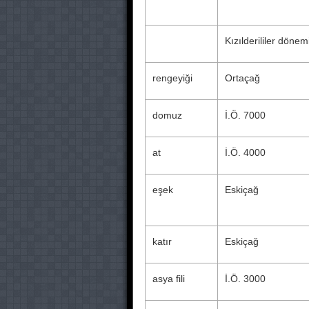
Kızılderililer dönem
rengeyiği
Ortaçağ
domuz
İ.Ö. 7000
at
İ.Ö. 4000
eşek
Eskiçağ
katır
Eskiçağ
asya fili
İ.Ö. 3000