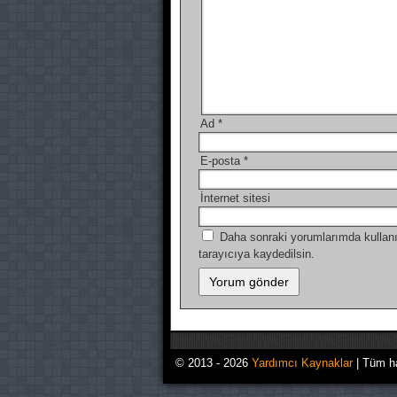
Ad
*
E-posta
*
İnternet sitesi
Daha sonraki yorumlarımda kullanı
tarayıcıya kaydedilsin.
© 2013 - 2026
Yardımcı Kaynaklar
| Tüm ha