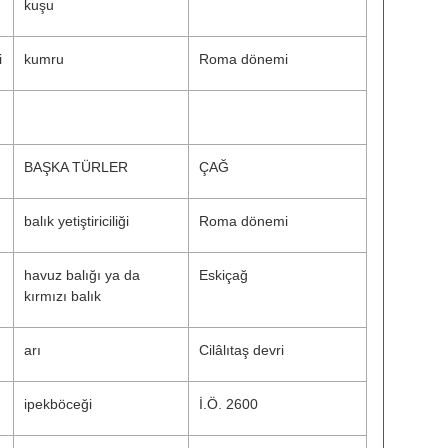
kuşu
i
kumru
Roma dönemi
BAŞKA TÜRLER
ÇAĞ
balık yetiştiriciliği
Roma dönemi
havuz balığı ya da
Eskiçağ
kırmızı balık
arı
Cilâlıtaş devri
ipekböceği
İ.Ö. 2600