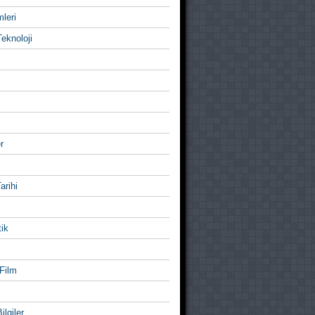
mleri
eknoloji
r
Tarihi
ik
Film
ilgiler