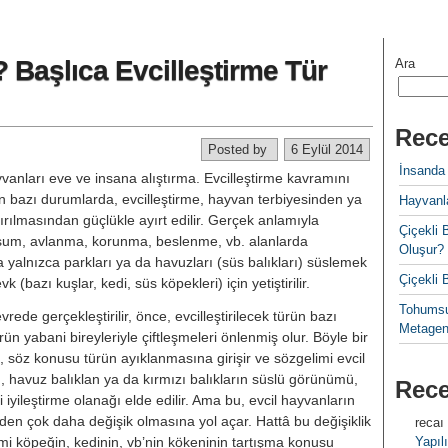
 Başlıca Evcilleştirme Tür
Ara
Rece
Posted by
6 Eylül 2014
İnsanda
vanları eve ve insana alıştırma. Evcilleştirme kavramını
ten bazı durumlarda, evcilleştirme, hayvan terbiyesinden ya
Hayvanla
ılmasından güçlükle ayırt edilir. Gerçek an­lamıyla
Çiçekl
 koşum, avlanma, korun­ma, beslenme, vb. alanlarda
Oluşur?
a yalnızca parkları ya da havuzları (süs balıkları) süslemek
Çiçekli
(bazı kuşlar, kedi, süs köpekleri) için ye­tiştirilir.
Tohumsu
vrede gerçekleştirilir, önce, evcilleştirilecek türün bazı
Metagen
ün yabani bireyleriyle çiftleşmeleri ön­lenmiş olur. Böyle bir
 söz konusu türün ayıklanmasına girişir ve sözgelimi evcil
zı, havuz balıklan ya da kırmızı balıkların süslü görü­nümü,
Rec
ğini iyileştirme olanağı elde edilir. Ama bu, evcil hayvanla­rın
den çok daha değişik olma­sına yol açar. Hattâ bu değişiklik
recaı
imi köpeğin, kedinin, vb’nin kökeninin tartışma konusu
Yapılı