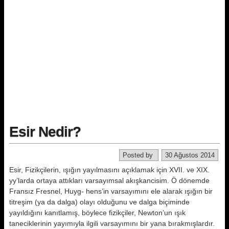
Esir Nedir?
Posted by
30 Ağustos 2014
Esir, Fizikçilerin, ışığın yayılmasını açık­lamak için XVII. ve XIX.
yy’larda orta­ya attıkları varsayımsal akışkancisim. Ö dönemde
Fransız Fresnel, Huyg- hens’in varsayımını ele alarak ışığın bir
titreşim (ya da dalga) olayı oldu­ğunu ve dalga biçiminde
yayıldığını kanıtlamış, böylece fizikçiler, Newton’un ışık
taneciklerinin yayımıyla ilgili varsayımını bir yana bırakmış­lardır.