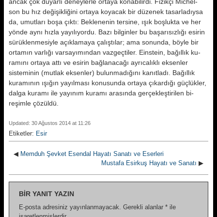
ancak çok duyarlı deneyler­le ortaya konabilirdi. Fizikçi Michel-
son bu hız değişikliğini ortaya koya­cak bir düzenek tasarladıysa
da, umutları boşa çıktı:
Beklenenin tersi­ne, ışık boşlukta ve her
yönde aynı hızla yayılıyordu. Bazı bilginler bu başarısızlığı esirin
sürüklenmesiyle açıklamaya çalıştılar; ama sonunda, böyle bir
ortamın varlığı varsayımın­dan vazgeçtiler. Einstein, bağıllık ku­
ramını ortaya attı ve esirin bağlana­cağı ayrıcalıklı eksenler
sisteminin (mutlak eksenler) bulunmadığını ka­nıtladı. Bağıllık
kuramının ışığın ya­yılması konusunda ortaya çıkardığı güçlükler,
dalga kuramı ile yayınım kuramı arasında gerçekleştirilen bi­
reşimle çözüldü.
Updated: 30 Ağustos 2014 at 11:26
Etiketler:
Esir
◀
Memduh Şevket Esendal Hayatı Sanatı ve Eserleri
Mustafa Esirkuş Hayatı ve Sanatı
▶
BIR YANIT YAZIN
E-posta adresiniz yayınlanmayacak.
Gerekli alanlar
*
ile
işaretlenmişlerdir