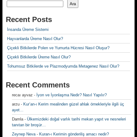
Ara
Recent Posts
İnsanda Üreme Sistemi
Hayvanlarda Üreme Nasıl Olur?
Çiçekli Bitkilerde Polen ve Yumurta Hücresi Nasıl Oluşur?
Çiçekli Bitkilerde Üreme Nasıl Olur?
Tohumsuz Bitkilerde ve Plazmodyumda Metagenez Nasıl Olur?
Recent Comments
recaı ayvaz
-
İyon ve İyonlaşma Nedir? Nasıl Yapılır?
arzu
-
Kur’an-ı Kerim mealinden güzel ahlak örnekleriyle ilgili üç
ayet…
Damla
-
Ülkemizdeki doğal varlık tarihi mekan yapıt ve nesneleri
tanıtan bir broşür…
Zeynep Neva
-
Kuran-ı Kerimin gönderiliş amacı nedir?