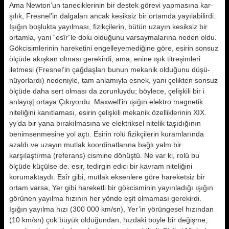
Ama Newton’un tanecikleri­nin bir destek görevi yapmasına kar­
şılık, Fresnel’in dalgaları ancak ke­siksiz bir ortamda yayılabilirdi.
Işı­ğın boşlukta yayılması, fizikçilerin, bütün uzayın kesiksiz bir
ortamla, yani “esîr”le dolu olduğunu varsay­malarına neden oldu.
Gökcisimleri­nin hareketini engelleyemediğine göre, esirin sonsuz
ölçüde akışkan olması gerekirdi; ama, enine ışık tit­reşimleri
iletmesi (Fresnel’in çağdaş­ları bunun mekanik olduğunu düşü­
nüyorlardı) nedeniyle, tam anlamıy­la esnek, yani çelikten sonsuz
ölçüde daha sert olması da zorunluydu; böy­lece, çelişkili bir i
anlayış| ortaya Çıkı­yordu. Maxwell’in ışığın elektro mag­netik
niteliğini kanıtlaması, esirin çelişkili mekanik özelliklerinin XIX.
yy’da bir yana bırakılmasına ve elek­triksel nitelik taşıdığının
benimsen­mesine yol açtı. Esirin rolü fizikçile­rin kuramlarında
azaldı ve uzayın mutlak koordinatlarına bağlı yalm bir
karşılaştırma (referans) cismine dönüştü. Ne var ki, rolü bu
ölçüde küçülse de. esir, tedirgin edici bir kavram niteliğini
korumaktaydı. Esîr gibi, mutlak eksenlere göre hareket­siz bir
ortam varsa, Yer gibi hareketli bir gökcisminin yayınladığı ışığın
görünen yayılma hızının her yönde eşit olmaması gerekirdi.
Işığın yayıl­ma hızı (300 000 km/sn), Yer’in yö­rüngesel hızından
(10 km/sn) çok büyük olduğundan, hızdaki böyle bir değişme,