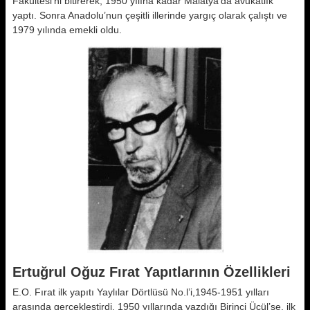
Fakültesi’ni bitirerek, 1950 yılına kadar Malatya’da avukatlık
yaptı. Sonra Anadolu’nun çeşitli illerinde yargıç olarak çalıştı ve
1979 yılında emekli oldu.
Ertuğrul Oğuz Fırat Yapıtlarının Özellikleri
E.O. Fırat ilk yapıtı Yaylılar Dörtlüsü No.l’i,1945-1951 yılları
arasında gerçekleştirdi. 1950 yıllarında yazdığı Birinci Üçül’se, ilk