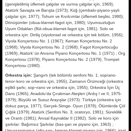
(genişletilmiş üflemeli çalgılar ve vurma çalgılar için, 1969);
Atatürk Savaşta ve Barışta (1973); Küğ (çembalo-piyano-yaylı
çalgılar için, 1977); Tohum ve Kıvılcımlar (üflemeli beşlisi, 1980);
Dönüşümler (obua-klarnet-fagot için, 1980); Uyumsuzluğun
Uyum Odakları (flüt-obua-klarnet-fagot için, 1981). Solo ve
orkestra için: Diriliş (viyolonsel ve orkestra için tek bölüm, 1956);
Viyola Konçertosu No. 1 (1967); Keman Konçertosu No. 2
(1968); Viyola Konçertosu No. 2 (1968); Fagot Konçertocuğu
(1969); Atatürk’ ün Anısına Piyano Konçertosu No. 1 (1971) ; Org
Konçertosu (1978); Piyano Konçertosu No. 2 (1979); Trompet
Konçertosu (1980).
Orkestra için:
Şangırtı (tek bölümlü senfoni No. 1; soprano-
tenor-koro ve orkestra için, 1955); Zamanın Örümceği (orkestra
eşlikli şarkı; sop¬rano ve orkestra için, 1955); Orkestra İçin Üç
Dans (1965); Anadolu’da Çırakman Ateşleri (Ardış I ve II, 1975-
1979); Büyülü ve Susuz Arayışlar (1973): Türkiye (orkestra için
dokuz parça, 1977); Gerçek-Simge- Oyun (1978); Ölümlerde Çöl
Çığlık (1979); Atatürk (Senfoni No. 3; oratoryo, 1981); Süreklilik
ve Orantı (1981); Anısal Kaynaklar II (1982). Solo ve koro için
şarkılar: Bağımsız Şarkılar (bas-şan ve piyano için, 1963) ;
Umursanmamış (alto-şan- keman-klarnet-piyano için, 1966); irsal