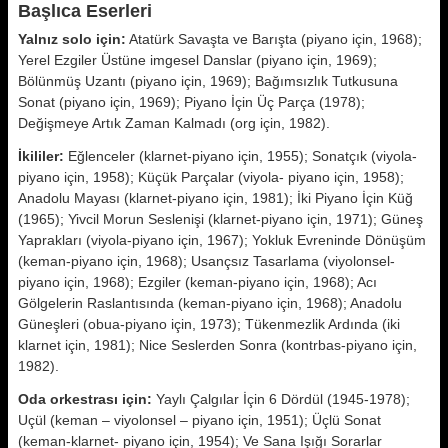
Başlıca Eserleri
Yalnız solo için:
Atatürk Savaşta ve Barışta (piyano için, 1968);
Yerel Ezgiler Üstüne imgesel Danslar (piyano için, 1969);
Bölünmüş Uzantı (piyano için, 1969); Bağımsızlık Tutkusuna
Sonat (piyano için, 1969); Piyano İçin Üç Parça (1978);
Değişmeye Artık Zaman Kalmadı (org için, 1982).
İkililer:
Eğlenceler (klarnet-piyano için, 1955); Sonatçık (viyola-
piyano için, 1958); Küçük Parçalar (viyola- piyano için, 1958);
Anadolu Mayası (klarnet-piyano için, 1981); İki Piyano İçin Küğ
(1965); Yivcil Morun Seslenişi (klarnet-piyano için, 1971); Güneş
Yaprakları (viyola-piyano için, 1967); Yokluk Evreninde Dönüşüm
(keman-piyano için, 1968); Usançsız Tasarlama (viyolonsel-
piyano için, 1968); Ezgiler (keman-piyano için, 1968); Acı
Gölgelerin Raslantısında (keman-piyano için, 1968); Anadolu
Güneşleri (obua-piyano için, 1973); Tükenmezlik Ardında (iki
klarnet için, 1981); Nice Seslerden Sonra (kontrbas-piyano için,
1982).
Oda orkestrası için:
Yaylı Çalgılar İçin 6 Dördül (1945-1978);
Uçül (keman – viyolonsel – piyano için, 1951); Üçlü Sonat
(keman-klarnet- piyano için, 1954); Ve Sana Işığı Sorarlar