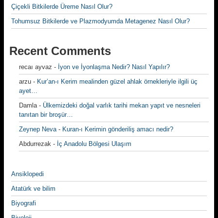
Çiçekli Bitkilerde Üreme Nasıl Olur?
Tohumsuz Bitkilerde ve Plazmodyumda Metagenez Nasıl Olur?
Recent Comments
recaı ayvaz
-
İyon ve İyonlaşma Nedir? Nasıl Yapılır?
arzu
-
Kur’an-ı Kerim mealinden güzel ahlak örnekleriyle ilgili üç
ayet…
Damla
-
Ülkemizdeki doğal varlık tarihi mekan yapıt ve nesneleri
tanıtan bir broşür…
Zeynep Neva
-
Kuran-ı Kerimin gönderiliş amacı nedir?
Abdurrezak
-
İç Anadolu Bölgesi Ulaşım
Ansiklopedi
Atatürk ve bilim
Biyografi
Biyoloji