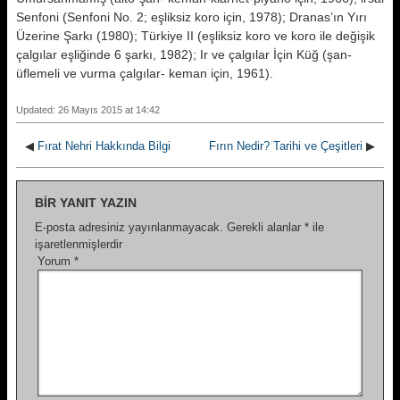
Senfoni (Senfoni No. 2; eşliksiz koro için, 1978); Dranas’ın Yırı
Üzerine Şarkı (1980); Türkiye II (eşliksiz koro ve koro ile değişik
çalgılar eşliğinde 6 şarkı, 1982); Ir ve çalgılar İçin Küğ (şan-
üflemeli ve vurma çalgılar- keman için, 1961).
Updated: 26 Mayıs 2015 at 14:42
◀
Fırat Nehri Hakkında Bilgi
Fırın Nedir? Tarihi ve Çeşitleri
▶
BIR YANIT YAZIN
E-posta adresiniz yayınlanmayacak.
Gerekli alanlar
*
ile
işaretlenmişlerdir
Yorum
*