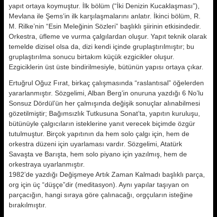
yapıt ortaya koymuştur. İlk bölüm (“İki Denizin Kucaklaşması”),
Mevlana ile Şems’in ilk karşılaşmalarını anlatır. İkinci bölüm, R.
M. Rilke’nin “Esin Meleğinin Sözleri” başlıklı şiirinin etkisindedir.
Orkestra, üfleme ve vurma çalgılardan oluşur. Yapıt teknik olarak
temelde dizisel olsa da, dizi kendi içinde gruplaştırılmıştır; bu
gruplaştırılma sonucu birtakım küçük ezgicikler oluşur.
Ezgiciklerin üst üste bindirilmesiyle, bütünün yapısı ortaya çıkar.
Ertuğrul Oğuz Fırat, birkaç çalışmasında “raslantısal” öğelerden
yararlanmıştır. Sözgelimi, Alban Berg’in onuruna yazdığı 6 No’lu
Sonsuz Dördül’ün her çalmışında değişik sonuçlar alınabilmesi
gözetilmiştir; Bağımsızlık Tutkusuna Sonat’ta, yapıtın kuruluşu,
bütünüyle çalgıcıların isteklerine yanıt verecek biçimde özgür
tutulmuştur. Birçok yapıtının da hem solo çalgı için, hem de
orkestra düzeni için uyarlaması vardır. Sözgelimi, Atatürk
Savaşta ve Barışta, hem solo piyano için yazılmış, hem de
orkestraya uyarlanmıştır.
1982’de yazdığı Değişmeye Artık Zaman Kalmadı başlıklı parça,
org için üç “düşçe”dir (meditasyon). Aynı yapılar taşıyan on
parçacığın, hangi sıraya göre çalınacağı, orgçuların isteğine
bırakılmıştır.