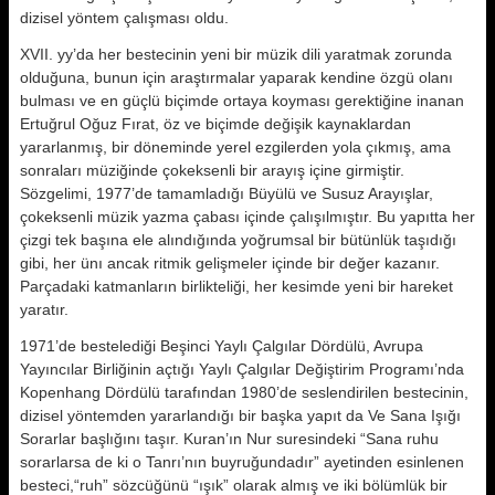
dizisel yöntem çalışması oldu.
XVII. yy’da her bestecinin yeni bir müzik dili yaratmak zorunda
olduğuna, bunun için araştırmalar yaparak kendine özgü olanı
bulması ve en güçlü biçimde ortaya koyması gerektiğine inanan
Ertuğrul Oğuz Fırat, öz ve biçimde değişik kaynaklardan
yararlanmış, bir döneminde yerel ezgilerden yola çıkmış, ama
sonraları müziğinde çokeksenli bir arayış içine girmiştir.
Sözgelimi, 1977’de tamamladığı Büyülü ve Susuz Arayışlar,
çokeksenli müzik yazma çabası içinde çalışılmıştır. Bu yapıtta her
çizgi tek başına ele alındığında yoğrumsal bir bütünlük taşıdığı
gibi, her ünı ancak ritmik gelişmeler içinde bir değer kazanır.
Parçadaki katmanların birlikteliği, her kesimde yeni bir hareket
yaratır.
1971’de bestelediği Beşinci Yaylı Çalgılar Dördülü, Avrupa
Yayıncılar Birliğinin açtığı Yaylı Çalgılar Değiştirim Programı’nda
Kopenhang Dördülü tarafından 1980’de seslendirilen bestecinin,
dizisel yöntemden yararlandığı bir başka yapıt da Ve Sana Işığı
Sorarlar başlığını taşır. Kuran’ın Nur suresindeki “Sana ruhu
sorarlarsa de ki o Tanrı’nın buyruğundadır” ayetinden esinlenen
besteci,“ruh” sözcüğünü “ışık” olarak almış ve iki bölümlük bir