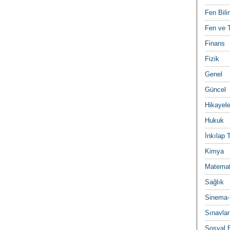
Fen Bili
Fen ve T
Finans
Fizik
Genel
Güncel
Hikayele
Hukuk
İnkılap 
Kimya
Matemat
Sağlık
Sinema-
Sınavlar
Sosyal B