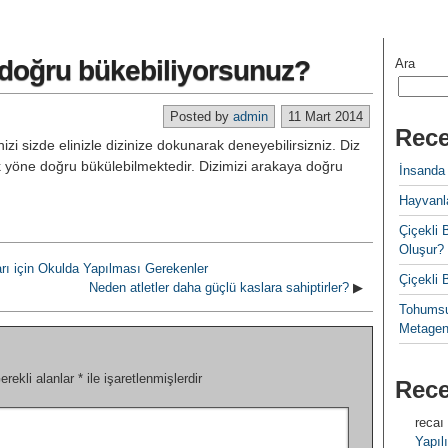
 doğru bükebiliyorsunuz?
Ara
Posted by
admin
11 Mart 2014
Rece
inizi sizde elinizle dizinize dokunarak deneyebilirsizniz. Diz
öne doğru bükülebilmektedir. Dizimizi arakaya doğru
İnsanda
Hayvanla
Çiçekl
Oluşur?
arı için Okulda Yapılması Gerekenler
Çiçekli
Neden atletler daha güçlü kaslara sahiptirler?
▶
Tohumsu
Metagen
erekli alanlar
*
ile işaretlenmişlerdir
Rec
recaı
Yapılı