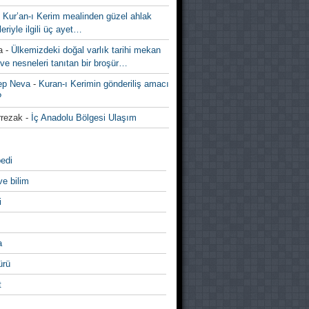
-
Kur’an-ı Kerim mealinden güzel ahlak
leriyle ilgili üç ayet…
a
-
Ülkemizdeki doğal varlık tarihi mekan
ve nesneleri tanıtan bir broşür…
ep Neva
-
Kuran-ı Kerimin gönderiliş amacı
?
rezak
-
İç Anadolu Bölgesi Ulaşım
edi
ve bilim
i
a
̈rü
t