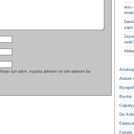
arzu
örnek
Daml
yapıt 
Zeyn
nedir
Abdur
Ansiklop
lması için adım, e-posta adresim ve site adresim bu
Atatürk 
Biyograf
Biyoloji
Coğrafy
Din Kültu
Edebiya
Felsefe