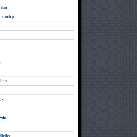
mleri
eknoloji
r
Tarihi
ik
Film
ilgiler