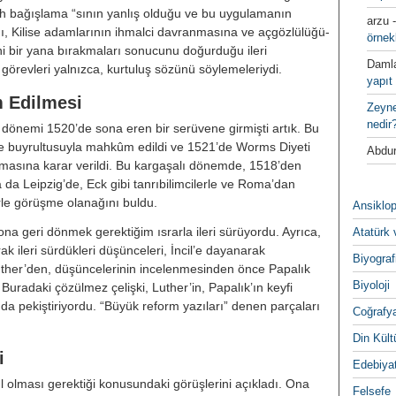
 bağışla­ma “sının yanlış olduğu ve bu uygula­manın
arzu
̆ı, Kilise adamlarının ih­malci davranmasına ve açgözlülüğü­
örnek
rini bir yana bırakmaları sonucunu doğurduğu ileri
Daml
görevleri yalnız­ca, kurtuluş sözünü söylemeleriydi.
yapıt 
 Edilmesi
Zeyn
nedir
 dönemi 1520’de sona eren bir se­rüvene girmişti artık. Bu
ne buyrul­tusuyla mahkûm edildi ve 1521’de Worms Diyeti
Abdur
nmasına karar veril­di. Bu kargaşalı dönemde, 1518’den
 da Leipzig’de, Eck gibi tanrıbilimcilerle ve Roma’dan
e görüşme olanağını buldu.
Ansiklop
 ona geri dönmek gerektiğim ısrar­la ileri sürüyordu. Ayrıca,
Atatürk 
k ileri sürdükleri düşünceleri, İncil’e daya­narak
Biyograf
ther’den, düşüncelerinin in­celenmesinden önce Papalık
Biyoloji
Bura­daki çözülmez çelişki, Luther’in, Papalık’ın keyfi
 pekiştiriyordu. “Büyük reform yazıları” denen par­çaları
Coğrafy
Din Kültu
i
Edebiya
olması gerektiği konusundaki gö­rüşlerini açıkladı. Ona
Felsefe