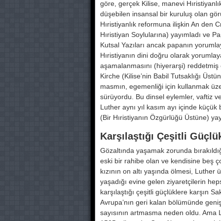
göre, gerçek Kilise, manevi Hıristiyanl
düşebilen insansal bir kuru­luş olan gö
Hıristiyan­lık reformuna ilişkin An de
Hıristiyan Soylularına) ya­yımladı ve Papalı
Kutsal Yazıları ancak papanın yorum­layab
Hıristiyanın dini doğ­ru olarak yorumlayab
aşamalanmasını (hiyerarşi) reddetmis
Kirche (Kilise’nin Babil Tutsaklığı Üst
masmın, egemenliği için kullanmak üze
sürüyordu. Bu dinsel eylemler, vaftiz v
Luther aynı yıl kasım ayı için­de küçu
(Bir Hıristiyanın Özgürlüğü Üstüne) y
Karşılaştığı Çeşitli Güçlu
Gözaltında yaşamak zorunda bırakıl­dığ
eski bir rahi­be olan ve kendisine beş
kızının on altı yaşında ölmesi, Luther u
yaşadığı evi­ne gelen ziyaretçilerin 
karşılaştığı çeşitli güçlüklere kar
Avru­pa’nın geri kalan bölümünde geniş
sayısının artmasma ne­den oldu. Ama Lu