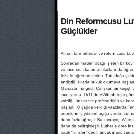
Din Reformcusu Luthe
Güçlükler
Alman tanrıbilimcisi ve reformcusu Lut
Sonradan maden ocağı işleten bir köy
ve Eisenach katedral okullarında öğren
felsefe öğretmeni oldu. Tutuldu­ğu şid
andiçtiği sı­rada hukuk okumaya başlam
Manastırı’na girdi. Çalışkan bir keşişt
inceliyor­du. 1511’de VVittenberg’e gön
vaizliği, üniversite pro­fesörlüğü ve 
başladı. O çağda verdiği vaazlarda Tanr
edenlerin iç yüzünü açığa vurdu. Lut
daha fazla uğraştı. Bu kavrayış, Witte
daha da belirginleşti. Luther’e göre insa
bağlı “iyi işler” değil, ancak inanç s