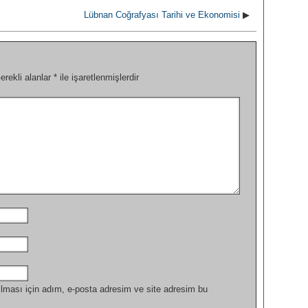
Lübnan Coğrafyası Tarihi ve Ekonomisi
▶
erekli alanlar
*
ile işaretlenmişlerdir
lması için adım, e-posta adresim ve site adresim bu