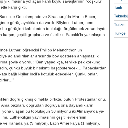
p yıkılmasına yol açan kanlı köylü savaşlarının “coşkulu”
tle karşı çıktı.
Tarih
Teknoloj
i, Basel’de Oecolampade ve Strasburg’da Martin Bucer,
̧inde görüş ayrılıkları da vardı. Böylece Luther, hem
Turizm
bu görüşleri kabul eden top­luluğu örgütlemek zorundaydı.
Türkçe
karşın, çeşitli gruplarla ve özellikle Papalık’la yakınlaşma
nce Luther, öğrencisi Philipp Melanchthon’un
” diye adlandırılan­lar arasında boy gösteren anlaşmaz­lık
arına şöyle diyordu: “Ben yaşa­dıkça, tehlike pek korkunç
n, çün­kü büyük bir sıkıntı başgösterecek… Papacılardan
ğlı kişiler İncil’e kötülük edecekler. Çünkü on­lar,
dirler…”
kleri doğru çıkmış olmakla birlikte, bütün Protestanlar onu.
Ama ba­zıları, doğrudan doğruya ona dayan­dıklarını
 milyona ulaşan bu toplu­luğun 38 milyonu iki Almanya’da ya­
ımı, Lutherciliğin yayılmasının çeşitli evrelerinin
ne ve Kanada’ ya (9 milyon), Latin Amerika’ya (1 mil­yon),