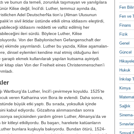
ıktı ve bunun da temeli, zorunluk taşımayan ve ya­nılgılara
Fen Bili
rünür Kilise değil, İncil’di. Luther, temmuz ayında da,
n Cristlichen Adel DeutscherNa tion’u (Alman Ulusunun
Fen ve T
k’ın sivil iktidar üs­tünde etkili olma iddiasını eleştirdi,
Finans
ileceği iddiasını reddetti ve vaf­tiz edilmiş her
ileceğini ileri sürdü. Böylece Luther, Kilise
Fizik
̧ olu­yordu. Von der Babylonischen Gefangenschaft der
Genel
üne) ekimde yayımlan­dı. Luther bu yazıda, Kilise aşamalan-
re, dinsel eylemleri kendine mal etmiş olduğunu ileri
Güncel
e şaraplı ek­mek kullanılarak yapılan kutsama ayi­niydi.
Hikayele
̈k bir kitap olan Von der Freiheit eines Christenmenschen’i
Hukuk
ayımladı.
İnkılap 
̈kler
Kimya
ı Wartburg’da Luther, İncil’i çevir­meye koyuldu. 1525’te
Matemat
 çocuk veren Katharina von Bora ile evlendi. Daha sonra,
̈stünde büyük etki yaptı. Bu sırada, yoksulluk içinde
Sağlık
hepsini kabul ediyordu. Gözaltına alınmasından sonra
Sinema-
şın Saksonya seçicisinden yardım gören Luther, Almanya’da ve
 bir kitleyi etkiliyordu. Bu başarı, hareke­te katüanların
Sınavlar
ther bunlara kuş­kuyla bakıyordu. Bundan ötürü, 1524-
Sosyal B