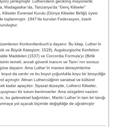
on) yerleşmiştir. Luthercile­rin gecikmiş misyonerlik
da, Mada­gaskar’da, Tanzanya’da “Genç Kiliseler”
 Kiliseler Evrensel Kurulu (Dünya Kiliseler Birliği) üyesi
e toplanmıştır. 1947’de kurulan Fede­rasyon, özerk
 kuruluştur.
de düzenlenen Konkordienbuch’a daya­nır. Bu kitap, Luther’in
̈k ve Bü­yük Kateşizm; 1529), Augsburgische Konfetion
lkalde Maddeleri (1537) ve Corcordia Formula’yı (Birlik
tisinin te­meli, ancak güvenli inancın ve Tanrı’ nın sonsuz
örüşüne dayanır. Ama Lut­her’in manevi deneyimlerine
 boyut da vardır ve bu boyut çoğunlukla ko­yu bir bireyciliğe
 açmıştır. Alman Luthercüiğinin sanatsal ve kül­türel
ek kadar apaçıktır. Siyasal düzeyde, Lutherci Kiliseler,
le uyuşmacı bir tutum benimserler. Ama sözgelimi nazizm
, bu geleneksel bağıntıları, Martin Luther’in tam bir tanığı
lanmaya yol açacak bi­çimde değişikliğe de uğratmıştır