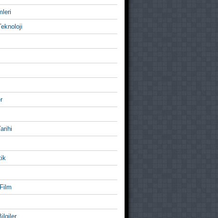
mleri
eknoloji
r
Tarihi
ik
Film
ilgiler