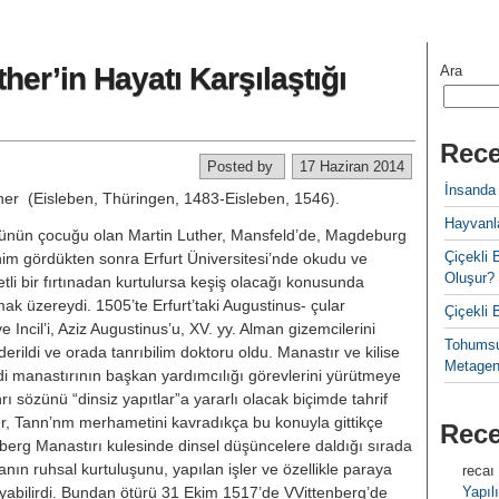
r’in Hayatı Karşılaştığı
Ara
Rece
Posted by
17 Haziran 2014
İnsanda
her (Eisleben, Thüringen, 1483-Eisleben, 1546).
Hayvanla
­lünün çocuğu olan Martin Luther, Mansfeld’de, Magdeburg
Çiçekl
im gördük­ten sonra Erfurt Üniversitesi’nde oku­du ve
Oluşur?
detli bir fırtınadan kurtulursa keşiş olacağı konusunda
ak üze­reydi. 1505’te Erfurt’taki Augustinus- çular
Çiçekli
i ve Incil’i, Aziz Augustinus’u, XV. yy. Alman gizemcilerini
Tohumsu
derildi ve orada tanrıbilim doktoru oldu. Ma­nastır ve kilise
Metagen
kendi manastırının baş­kan yardımcılığı görevlerini yürütme­ye
ı sö­zünü “dinsiz yapıtlar”a yararlı olacak biçimde tahrif
her, Tann’nm merha­metini kavradıkça bu konuyla gittik­çe
Rec
nberg Manastırı kulesinde din­sel düşüncelere daldığı sırada
nın ruhsal kurtulu­şunu, yapılan işler ve özellikle para­ya
recaı
ağlayabilirdi. Bundan ötürü 31 Ekim 1517’de VVittenberg’de
Yapılı