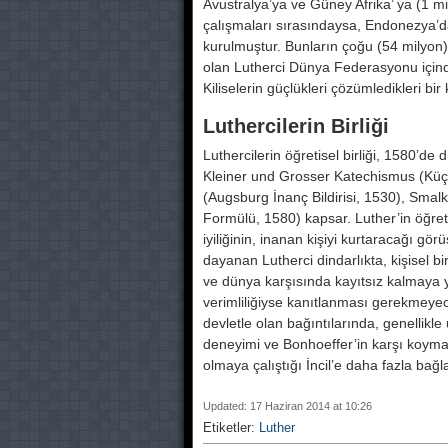
Avustralya’ya ve Güney Afrika’ ya (1 mily
çalışmaları sırasındaysa, Endonezya’
kurulmuştur. Bunların çoğu (54 milyon),
olan Lutherci Dünya Federasyonu içind
Kiliselerin güçlükleri çözümledikleri bir
Luthercilerin Birliği
Luthercilerin öğretisel birliği, 1580’
Kleiner und Grosser Katechismus (Küçu
(Augsburg İnanç Bildirisi, 1530), Sma
Formülü, 1580) kapsar. Luther’in öğre
iyiliğinin, inanan kişiyi kur­taracağı g
dayanan Lutherci dindarlıkta, kişisel bir
ve dünya karşısın­da kayıtsız kalmaya yol
verimliliğiyse kanıtlanması ge­rekmeyec
devletle olan bağıntılarında, genellik­
deneyimi ve Bonhoeffer’in karşı koyması
olmaya çalıştığı İncil’e daha fazla bağ
Updated: 17 Haziran 2014 at 10:26
Etiketler:
Luther