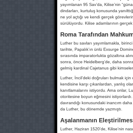
yayımlanan 95 Sav’da, Kilise’nin “günah
dindarları, kurtuluş konusun­da yanılttıg
ne yol açtığı ve kendi gerçek görevle­
sürülüyordu. Kilise adamlarının gerçek 
Roma Tarafından Mahkum
Luther bu savları yayımlamakla, bi­rinci
tarihte, Papalık’ın ünlü Exsurge Domi
sırasında imparatorluk­ta gözaltına alı
sonra, önce Heidelberg’de, daha son­ra
gelmiş kardinal Cajetanus gibi kimselerl
Luther, İncil’deki doğruları bulmak için
kendisine karşı çıkanlardan, yanlış olara
kanıtlamalarını istiyordu. Ama onlar, Lu
otoritesi­ne boyun eğmesini istiyorlardı. 
davrandığı konusunda­ki inancım daha da
da Luther, bu dönemde yazmış­tı.
Aşalanmanın Eleştirilmes
Luther, Haziran 1520’de, Kilise’nin nasıl 