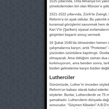
1525 yıllarında, Orta Alman­ya’nın yakılı
yöneticilerinden biri olan Münzer’e şidde
1521-1522 yıllarında, Zürih’te Zwingl
Reform’a ön a­yak oldular. Bu yakınlık ic
kuramsal görüşlerini savunmak hem de 
Kari V’in (Şarlken) siyasal zorlamalarına 
girişimleri ba­şarılı sonuç vermedi.
16 Şubat 1546’da ölmesinden hemen ö
çalışmalarına karşın, artık “Protestan
yüzünden üzüntülere kapılmıştı. Dostl
olmayacak. Ama öldüğüm zaman dua edi
korkmuyorum, ama benden sonra, tarikata ba
bizden gelmelerine karşın bizden değil
Lutherciler
Günümüzde, Luther’in önceden söyle­di
Reform’un babası olarak kabul ederler. 
söylerler. Bunlar, Luthercilerdir ve 75
şamaktadır. Luthercilerin dünyada dağıl
sonucudur. “Göç­men Kiliseleri” A.B.D’