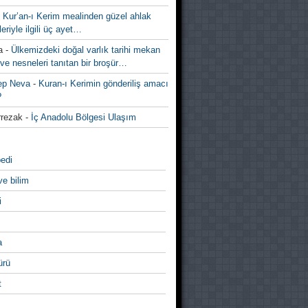
-
Kur’an-ı Kerim mealinden güzel ahlak
leriyle ilgili üç ayet…
a
-
Ülkemizdeki doğal varlık tarihi mekan
ve nesneleri tanıtan bir broşür…
ep Neva
-
Kuran-ı Kerimin gönderiliş amacı
?
rezak
-
İç Anadolu Bölgesi Ulaşım
edi
ve bilim
i
a
̈rü
t