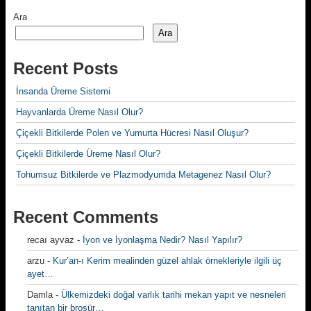
Ara
Ara
Recent Posts
İnsanda Üreme Sistemi
Hayvanlarda Üreme Nasıl Olur?
Çiçekli Bitkilerde Polen ve Yumurta Hücresi Nasıl Oluşur?
Çiçekli Bitkilerde Üreme Nasıl Olur?
Tohumsuz Bitkilerde ve Plazmodyumda Metagenez Nasıl Olur?
Recent Comments
recaı ayvaz
-
İyon ve İyonlaşma Nedir? Nasıl Yapılır?
arzu
-
Kur’an-ı Kerim mealinden güzel ahlak örnekleriyle ilgili üç
ayet…
Damla
-
Ülkemizdeki doğal varlık tarihi mekan yapıt ve nesneleri
tanıtan bir broşür…