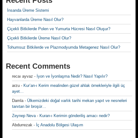
Recent Posts
İnsanda Üreme Sistemi
Hayvanlarda Üreme Nasıl Olur?
Çiçekli Bitkilerde Polen ve Yumurta Hücresi Nasıl Oluşur?
Çiçekli Bitkilerde Üreme Nasıl Olur?
Tohumsuz Bitkilerde ve Plazmodyumda Metagenez Nasıl Olur?
Recent Comments
recaı ayvaz
-
İyon ve İyonlaşma Nedir? Nasıl Yapılır?
arzu
-
Kur’an-ı Kerim mealinden güzel ahlak örnekleriyle ilgili üç
ayet…
Damla
-
Ülkemizdeki doğal varlık tarihi mekan yapıt ve nesneleri
tanıtan bir broşür…
Zeynep Neva
-
Kuran-ı Kerimin gönderiliş amacı nedir?
Abdurrezak
-
İç Anadolu Bölgesi Ulaşım