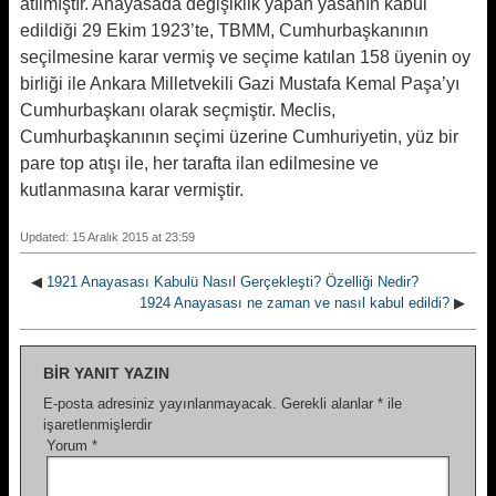
atılmıştır. Anayasada değişiklik yapan yasanın kabul
edildiği 29 Ekim 1923’te, TBMM, Cumhurbaşkanının
seçilmesine karar vermiş ve seçime katılan 158 üyenin oy
birliği ile Ankara Milletvekili Gazi Mustafa Kemal Paşa’yı
Cumhurbaşkanı olarak seçmiştir. Meclis,
Cumhurbaşkanının seçimi üzerine Cumhuriyetin, yüz bir
pare top atışı ile, her tarafta ilan edilmesine ve
kutlanmasına karar vermiştir.
Updated: 15 Aralık 2015 at 23:59
◀
1921 Anayasası Kabulü Nasıl Gerçekleşti? Özelliği Nedir?
1924 Anayasası ne zaman ve nasıl kabul edildi?
▶
BIR YANIT YAZIN
E-posta adresiniz yayınlanmayacak.
Gerekli alanlar
*
ile
işaretlenmişlerdir
Yorum
*