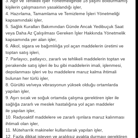
3. Ağır ve Tehlikeli İşler Yönetmeliğinde 18 yaşını doldurmamış
kişilerin çalışmasının yasaklandığı işler,
4. Hazırlama, Tamamlama ve Temizleme İşleri Yönetmeliği
kapsamındaki işler,
5. Sağlık Kuralları Bakımından Günde Ancak Yedibuçuk Saat
veya Daha Az Çalışılması Gereken İşler Hakkında Yönetmelik
kapsamında yer alan işler,
6. Alkol, sigara ve bağımlılığa yol açan maddelerin üretimi ve
toptan satış işleri,
7. Parlayıcı, patlayıcı, zararlı ve tehlikeli maddelerin toptan ve
perakende satış işleri ile bu gibi maddelerin imali, işlenmesi,
depolanması işleri ve bu maddelere maruz kalma ihtimali
bulunan her türlü işler,
8. Gürültü ve/veya vibrasyonun yüksek olduğu ortamlarda
yapılan işler,
9. Aşırı sıcak ve soğuk ortamda çalışma gerektiren işler ile
sağlığa zararlı ve meslek hastalığına yol açan maddeler
ile yapılan işler,
10. Radyoaktif maddelere ve zararlı ışınlara maruz kalınması
ihtimali olan işler,
11. Müteharrik makineler kullanılarak yapılan işler,
12. Fazla dikkat isteyen ve aralıksız ayakta durmayı gerektiren