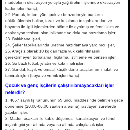
maddelerin ekstrasyon yoluyla yağ üretimi işlerinde ekstrasyon
kademeleri hariç),
22. Pamuk, keten, yün, ipek ve benzerleriyle bunların
döküntülerinin hallaç, tarak ve kolalama tezgahlarından ve
boyama ile ilgili işlemlerden bölme ile ayrılmış ve fenni iklim ve
aspirasyon tesisatı olan iplikhane ve dokuma hazırlama işleri,
23. Balıkhane işleri,
24. Şeker fabrikalarında üretime hazırlamaya yardımcı işler,
25. Araçsız olarak 10 kg’dan fazla yük kaldırılmasını
gerektirmeyen torbalama, fıçılama, istifl eme ve benzeri işler,
26. Su bazlı tutkal, jelatin ve kola imali işleri,
27. Sandal, kayık ve emsali küçük deniz araçlarının imalatı ve
tamiratı işleri (boya ve vernik işleri hariç).
Çocuk ve genç işçilerin çalıştırılamayacakları işler
nelerdir?
1. 4857 sayılı İş Kanununun 69 uncu maddesinde belirtilen gece
dönemine (20.00-06.00 saatleri arasına) rastlayan sürelerde
yapılan işler,
2. Maden ocakları ile kablo döşemesi, kanalizasyon ve tünel
inşaatı gibi yer altında veya su altında çalışılacak işler,