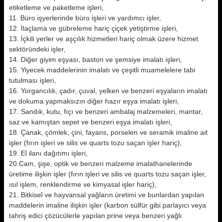
etiketleme ve paketleme işleri,
11. Büro işyerlerinde büro işleri ve yardımcı işler,
12. İlaçlama ve gübreleme hariç çiçek yetiştirme işleri,
13. İçkili yerler ve aşçılık hizmetleri hariç olmak üzere hizmet
sektöründeki işler,
14. Diğer giyim eşyası, baston ve şemsiye imalatı işleri,
15. Yiyecek maddelerinin imalatı ve çeşitli muamelelere tabi
tutulması işleri,
16. Yorgancılık, çadır, çuval, yelken ve benzeri eşyaların imalatı
ve dokuma yapmaksızın diğer hazır eşya imalatı işleri,
17. Sandık, kutu, fıçı ve benzeri ambalaj malzemeleri, mantar,
saz ve kamıştan sepet ve benzeri eşya imalatı işleri,
18. Çanak, çömlek, çini, fayans, porselen ve seramik imaline ait
işler (fırın işleri ve silis ve quarts tozu saçan işler hariç),
19. El ilanı dağıtımı işleri,
20.Cam, şişe, optik ve benzeri malzeme imalathanelerinde
üretime ilişkin işler (fırın işleri ve silis ve quarts tozu saçan işler,
ısıl işlem, renklendirme ve kimyasal işler hariç),
21. Bitkisel ve hayvansal yağların üretimi ve bunlardan yapılan
maddelerin imaline ilişkin işler (karbon sülfür gibi parlayıcı veya
tahriş edici çözücülerle yapılan prine veya benzeri yağlı