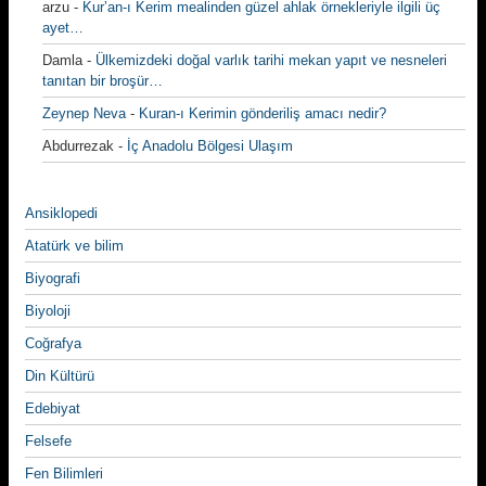
arzu
-
Kur’an-ı Kerim mealinden güzel ahlak örnekleriyle ilgili üç
ayet…
Damla
-
Ülkemizdeki doğal varlık tarihi mekan yapıt ve nesneleri
tanıtan bir broşür…
Zeynep Neva
-
Kuran-ı Kerimin gönderiliş amacı nedir?
Abdurrezak
-
İç Anadolu Bölgesi Ulaşım
Ansiklopedi
Atatürk ve bilim
Biyografi
Biyoloji
Coğrafya
Din Kültürü
Edebiyat
Felsefe
Fen Bilimleri