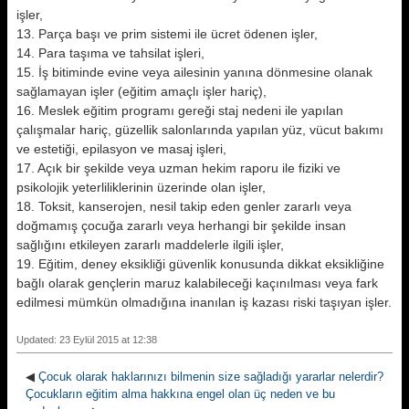
işler,
13. Parça başı ve prim sistemi ile ücret ödenen işler,
14. Para taşıma ve tahsilat işleri,
15. İş bitiminde evine veya ailesinin yanına dönmesine olanak
sağlamayan işler (eğitim amaçlı işler hariç),
16. Meslek eğitim programı gereği staj nedeni ile yapılan
çalışmalar hariç, güzellik salonlarında yapılan yüz, vücut bakımı
ve estetiği, epilasyon ve masaj işleri,
17. Açık bir şekilde veya uzman hekim raporu ile fiziki ve
psikolojik yeterliliklerinin üzerinde olan işler,
18. Toksit, kanserojen, nesil takip eden genler zararlı veya
doğmamış çocuğa zararlı veya herhangi bir şekilde insan
sağlığını etkileyen zararlı maddelerle ilgili işler,
19. Eğitim, deney eksikliği güvenlik konusunda dikkat eksikliğine
bağlı olarak gençlerin maruz kalabileceği kaçınılması veya fark
edilmesi mümkün olmadığına inanılan iş kazası riski taşıyan işler.
Updated: 23 Eylül 2015 at 12:38
◀
Çocuk olarak haklarınızı bilmenin size sağladığı yararlar nelerdir?
Çocukların eğitim alma hakkına engel olan üç neden ve bu