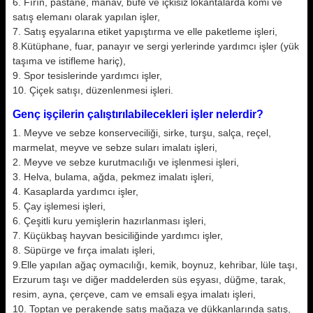
6. Fırın, pastane, manav, büfe ve içkisiz lokantalarda komi ve
satış elemanı olarak yapılan işler,
7. Satış eşyalarına etiket yapıştırma ve elle paketleme işleri,
8.Kütüphane, fuar, panayır ve sergi yerlerinde yardımcı işler (yük
taşıma ve istifleme hariç),
9. Spor tesislerinde yardımcı işler,
10. Çiçek satışı, düzenlenmesi işleri.
Genç işçilerin çalıştırılabilecekleri işler nelerdir?
1. Meyve ve sebze konserveciliği, sirke, turşu, salça, reçel,
marmelat, meyve ve sebze suları imalatı işleri,
2. Meyve ve sebze kurutmacılığı ve işlenmesi işleri,
3. Helva, bulama, ağda, pekmez imalatı işleri,
4. Kasaplarda yardımcı işler,
5. Çay işlemesi işleri,
6. Çeşitli kuru yemişlerin hazırlanması işleri,
7. Küçükbaş hayvan besiciliğinde yardımcı işler,
8. Süpürge ve fırça imalatı işleri,
9.Elle yapılan ağaç oymacılığı, kemik, boynuz, kehribar, lüle taşı,
Erzurum taşı ve diğer maddelerden süs eşyası, düğme, tarak,
resim, ayna, çerçeve, cam ve emsali eşya imalatı işleri,
10. Toptan ve perakende satış mağaza ve dükkanlarında satış,