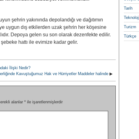
Tarih
Teknoloj
yun şehrin yakınında depolandığı ve dağıtımın
ye uygun dış etkilerden uzak şehrin her köşesine
Turizm
ıdır. Depoya gelen su son olarak dezenfekte edilir.
Türkçe
şebeke hattı ile evimize kadar gelir.
aki İlişki Nedir?
derliğinde Kavuştuğumuz Hak ve Hürriyetler Maddeler halinde
▶
erekli alanlar
*
ile işaretlenmişlerdir