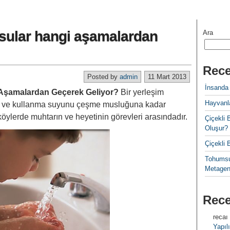
sular hangi aşamalardan
Ara
Rece
Posted by
admin
11 Mart 2013
İnsanda
Aşamalardan Geçerek Geliyor?
Bir yerleşim
Hayvanla
e ve kullanma suyunu çeşme musluğuna kadar
köylerde muhtarın ve heyetinin görevleri arasındadır.
Çiçekl
Oluşur?
Çiçekli
Tohumsu
Metagen
Rec
recaı
Yapılı