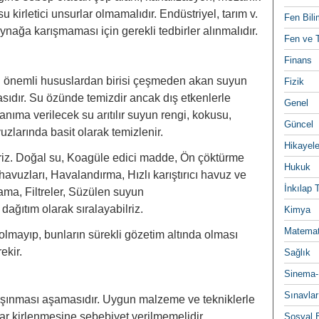
u kirletici unsurlar olmamalıdır. Endüstriyel, tarım v.
Fen Bili
aynağa karışmaması için gerekli tedbirler alınmalıdır.
Fen ve T
Finans
n en önemli hususlardan birisi çeşmeden akan suyun
Fizik
ıdır. Su özünde temizdir ancak dış etkenlerle
Genel
anıma verilecek su arıtılır suyun rengi, kokusu,
Güncel
zlarında basit olarak temizlenir.
Hikayele
iriz. Doğal su, Koagüle edici madde, Ön çöktürme
Hukuk
avuzları, Havalandırma, Hızlı karıştırıcı havuz ve
İnkılap 
ma, Filtreler, Süzülen suyun
ğıtım olarak sıralayabilriz.
Kimya
Matemat
 olmayıp, bunların sürekli gözetim altında olması
ekir.
Sağlık
Sinema-
Sınavlar
şınması aşamasıdır. Uygun malzeme ve tekniklerle
rar kirlenmesine sebebiyet verilmemelidir.
Sosyal B