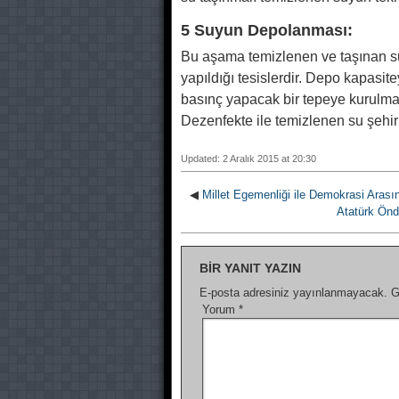
5 Suyun Depolanması:
Bu aşama temizlenen ve taşınan su
yapıldığı tesislerdir. Depo kapasite
basınç yapacak bir tepeye kurulmal
Dezenfekte ile temizlenen su şehir 
Updated: 2 Aralık 2015 at 20:30
◀
Millet Egemenliği ile Demokrasi Arasınd
Atatürk Ön
BIR YANIT YAZIN
E-posta adresiniz yayınlanmayacak.
G
Yorum
*