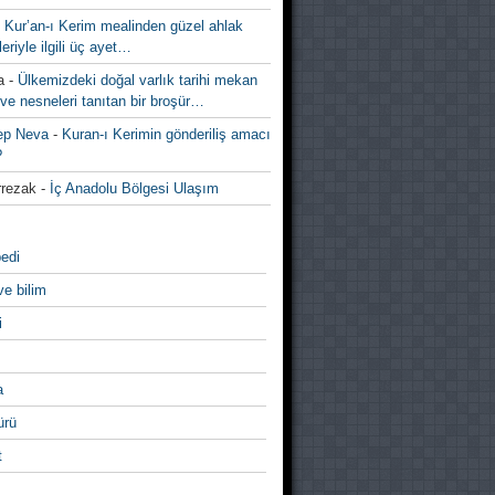
-
Kur’an-ı Kerim mealinden güzel ahlak
leriyle ilgili üç ayet…
a
-
Ülkemizdeki doğal varlık tarihi mekan
ve nesneleri tanıtan bir broşür…
ep Neva
-
Kuran-ı Kerimin gönderiliş amacı
?
rezak
-
İç Anadolu Bölgesi Ulaşım
edi
ve bilim
i
a
̈rü
t