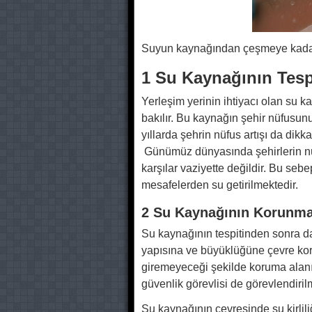
Suyun kaynağından çeşmeye kada
1 Su Kaynağının Tesp
Yerleşim yerinin ihtiyacı olan su k
bakılır. Bu kaynağın şehir nüfusunu
yıllarda şehrin nüfus artışı da di
Günümüz dünyasında şehirlerin nu
karşılar vaziyette değildir. Bu sebe
mesafelerden su getirilmektedir.
2 Su Kaynağının Korunma
Su kaynağının tespitinden sonra d
yapısına ve büyüklüğüne çevre k
giremeyeceği şekilde koruma alanı 
güvenlik görevlisi de görevlendiril
Su kaynağının çevresinde su kirlil