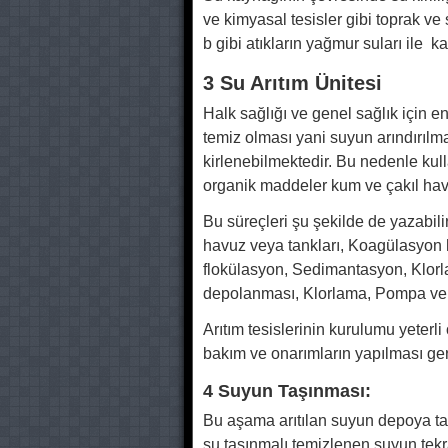
ve kimyasal tesisler gibi toprak ve s
b gibi atıkların yağmur suları ile k
3 Su Arıtım Ünitesi
Halk sağlığı ve genel sağlık içi
temiz olması yani suyun arındırılmas
kirlenebilmektedir. Bu nedenle kull
organik maddeler kum ve çakıl havu
Bu süreçleri şu şekilde de yazabil
havuz veya tankları, Koagülasyon h
flokülasyon, Sedimantasyon, Klorla
depolanması, Klorlama, Pompa ve da
Arıtım tesislerinin kurulumu yeterli
bakım ve onarımların yapılması ger
4 Suyun Taşınması:
Bu aşama arıtılan suyun depoya ta
su taşınmalı temizlenen suyun tek