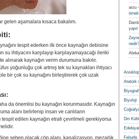
arzu
örnek
r gelen aşamalara kısaca bakalım.
Daml
yapıt 
iti
:
Zeyn
nedir
aynağını tespit ederken ilk önce kaynağın debisine
n su ihtiyacını karşılayıp karşılayamayacağı ileriki
Abdur
kkate alınarak kaynağın verim durumuna bakılır.
̈fus yoğunluğu çok artmış tek su kaynakları ihtiyacı
Ansiklop
ple bir çok su kaynağını birleştirerek çok uzak
Atatürk 
Biyograf
sı:
Biyoloji
aha da önemlisi bu kaynağın korunmasıdır. Kaynağın
Coğrafy
oruma alanı belirlenip insan ve canlıların
tespit edilen kaynağın etrafı çevrilmeli gerekiyorsa
Din Kültu
melidir.
Edebiya
iğine sebep olacak çöp alanı, kanalizasyon, mezarlık
Felsefe