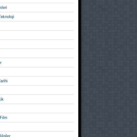
mleri
eknoloji
r
Tarihi
ik
Film
ilgiler