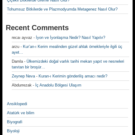
Çiçekli Bitkilerde Üreme Nasıl Olur?
Tohumsuz Bitkilerde ve Plazmodyumda Metagenez Nasıl Olur?
Recent Comments
recaı ayvaz
-
İyon ve İyonlaşma Nedir? Nasıl Yapılır?
arzu
-
Kur’an-ı Kerim mealinden güzel ahlak örnekleriyle ilgili üç
ayet…
Damla
-
Ülkemizdeki doğal varlık tarihi mekan yapıt ve nesneleri
tanıtan bir broşür…
Zeynep Neva
-
Kuran-ı Kerimin gönderiliş amacı nedir?
Abdurrezak
-
İç Anadolu Bölgesi Ulaşım
Ansiklopedi
Atatürk ve bilim
Biyografi
Biyoloji