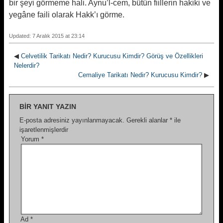
bir şeyi görmeme hali.
Aynu’l-cem, bütün fiillerin hakiki ve
yegâne faili olarak Hakk’ı görme.
Updated: 7 Aralık 2015 at 23:14
◀
Celvetilik Tarikatı Nedir? Kurucusu Kimdir? Görüş ve Özellikleri
Nelerdir?
Cemaliye Tarikatı Nedir? Kurucusu Kimdir?
▶
BIR YANIT YAZIN
E-posta adresiniz yayınlanmayacak.
Gerekli alanlar
*
ile
işaretlenmişlerdir
Yorum
*
Ad
*