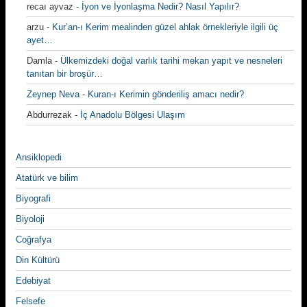
recaı ayvaz
-
İyon ve İyonlaşma Nedir? Nasıl Yapılır?
arzu
-
Kur’an-ı Kerim mealinden güzel ahlak örnekleriyle ilgili üç
ayet…
Damla
-
Ülkemizdeki doğal varlık tarihi mekan yapıt ve nesneleri
tanıtan bir broşür…
Zeynep Neva
-
Kuran-ı Kerimin gönderiliş amacı nedir?
Abdurrezak
-
İç Anadolu Bölgesi Ulaşım
Ansiklopedi
Atatürk ve bilim
Biyografi
Biyoloji
Coğrafya
Din Kültürü
Edebiyat
Felsefe