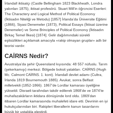
İrlandalI iktisatçı (Castle Bellingham 1823 Blackheath, Londra
yakınları 1875), iktisat profesörü. Stuart Mill’in öğrcncisi Eserleri:
The Charactery and Logical Method of Political Econonıy
(İktisadın Niteliği ve Metodu) [1857] İrlanda’da Üniversite Eğitimi
(1866), Siyasi Denemeler (1873), Political Essays (İktisat üzerine
Denemeler) ve Some Brinciples of Political Econonıy (İktisadın
Birkaç Temel İlkesi) [1874]. Gelir dağılımındaki sürekli
eşitsizlikleri açıklamak amacıyla «rakip olmayan gruplar» adlı bir
teorisi vardır.
CAİRNS Nedir?
Avustralya’da şehir Queensland kıyısında: 48 557 nüfuslu. Tarım
(şekerkamışı) merkezi. Bölgede boksit yatakları. CAİRNS (Hugh
Mc. Calmont CAİRNS. 1. kont). İrlandalI devlet adamı (Cultra,
İrlanda 1819 Bournemouth 1885). Avukat, sonra Belfast
milletvekili (1852-1866). 1867’de Lordlar kamarası üyeliğine
yükseldi. Disraeli tarafından takdir edilerek 1868’de ve 1874’te
muhafazakârların iktidara dönüşünde lord oldu. 1869’dan
itibaren Lordlar kamarasında muhalefeti idare etti. Devrinin en iyi
hukukçularından biri. Rakipleri liberallerin kanun tasarılarını
büyük bir ustalıkla eleştirdi.