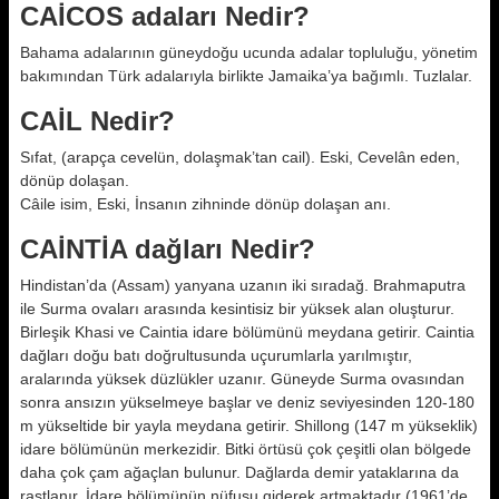
CAİCOS adaları Nedir?
Bahama adalarının güneydoğu ucunda adalar topluluğu, yönetim
bakımından Türk adalarıyla birlikte Jamaika’ya bağımlı. Tuzlalar.
CAİL Nedir?
Sıfat, (arapça cevelün, dolaşmak’tan cail). Eski, Cevelân eden,
dönüp dolaşan.
Câile isim, Eski, İnsanın zihninde dönüp dolaşan anı.
CAİNTİA dağları Nedir?
Hindistan’da (Assam) yanyana uzanın iki sıradağ. Brahmaputra
ile Surma ovaları arasında kesintisiz bir yüksek alan oluşturur.
Birleşik Khasi ve Caintia idare bölümünü meydana getirir. Caintia
dağları doğu batı doğrultusunda uçurumlarla yarılmıştır,
aralarında yüksek düzlükler uzanır. Güneyde Surma ovasından
sonra ansızın yükselmeye başlar ve deniz seviyesinden 120-180
m yükseltide bir yayla meydana getirir. Shillong (147 m yükseklik)
idare bölümünün merkezidir. Bitki örtüsü çok çeşitli olan bölgede
daha çok çam ağaçlan bulunur. Dağlarda demir yataklarına da
rastlanır. İdare bölümünün nüfusu giderek artmaktadır (1961’de