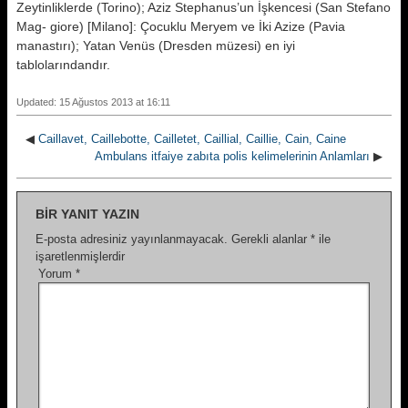
Zeytinliklerde (Torino); Aziz Stephanus’un İşkencesi (San Stefano
Mag- giore) [Milano]: Çocuklu Meryem ve İki Azize (Pavia
manastırı); Yatan Venüs (Dresden müzesi) en iyi
tablolarındandır.
Updated: 15 Ağustos 2013 at 16:11
◀
Caillavet, Caillebotte, Cailletet, Caillial, Caillie, Cain, Caine
Ambulans itfaiye zabıta polis kelimelerinin Anlamları
▶
BIR YANIT YAZIN
E-posta adresiniz yayınlanmayacak.
Gerekli alanlar
*
ile
işaretlenmişlerdir
Yorum
*