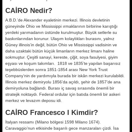
CAİRO Nedir?
A.B.D.’de Alexander eyaletinin merkezi. Illinois devletinin
güneyinde Ohio ve Mississippi ırmaklarının birbirine karıştığı
yerdeki yarımadanın üstünde kurulmuştur. Büyük setlerle su
baskınlarından korunur. Ulaşım kolaylıkları burasını, yalnız
Güney illinois’in değil, bütün Ohio ve Mississippi vadisinin ve
daha uzaktaki bütün küçük limanların merkez limanı haline
sokmuştur. Çeşitli sanayi, kereste, çiğit, soya fasulyesi, giyim
eşyası ve koşum takımları. 1818 ve 1835’te yapılan başarısız
teşebbüslerden sonra 1851-1854 arası New York Trust
Company’nin de yardımıyla burada bir iskân merkezi kurulabildi.
Illinois merkez demiryolu 1856’da açıldı, şehir de 1857’de ana
demiryoluna bağlandı. Burası iç savaş sırasında önemli bir
stratejik noktaydı. Federal ordular için batıda önemli bir askeri
merkez ve levazım deposu idi.
CAİRO Francesco l Kimdir?
İtalyan ressamı (Milano bölgesi 1598 Milano 1674).
Caravaggio’nun etkisinde başarılı gece manzaraları çizdi. İsa