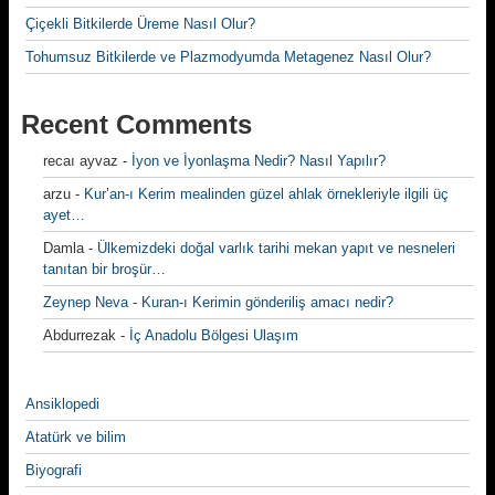
Çiçekli Bitkilerde Üreme Nasıl Olur?
Tohumsuz Bitkilerde ve Plazmodyumda Metagenez Nasıl Olur?
Recent Comments
recaı ayvaz
-
İyon ve İyonlaşma Nedir? Nasıl Yapılır?
arzu
-
Kur’an-ı Kerim mealinden güzel ahlak örnekleriyle ilgili üç
ayet…
Damla
-
Ülkemizdeki doğal varlık tarihi mekan yapıt ve nesneleri
tanıtan bir broşür…
Zeynep Neva
-
Kuran-ı Kerimin gönderiliş amacı nedir?
Abdurrezak
-
İç Anadolu Bölgesi Ulaşım
Ansiklopedi
Atatürk ve bilim
Biyografi