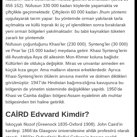
456 152). Nüfusun 330 000 kadarı köylerde yaşamakta ve
çiftçilikle geçinmektedir. Çiftçilerin 60 000 kadarı Jhum yöntemi
uygulayarak tarım yapar: bu yöntemde orman yakılarak tarla
açılmakta ve küllü toprak iki üç yıl işlendikten sonra bırakılarak
yeni orman bölgeleri yakılmaktadır: bu tabii kaynaklan tüketen
zararlı bir yöntemdir.
Nüfusun çoğunluğunu Khasi’ler (230 000). Synteng’ler (30 000)
ve Pnar’lar (15 000 kadar) meydana getirir. Khasi Synteng’lerin
dili Avustralya Asya dil ailesinin Mon-Khmer koluna bağlıdır.
Kültürleri de oldukça değişiktir. Miras ve unvanlar anneden en
küçük kıza geçer. Ama malların idaresi erkeklerdedir. Ayrıca
Khasi-Synteng’lerin ölülerin anısına menhir ve dolmen diktikleri
görülmüştür. 1947’de Hindistan bağımsızlığına kavuşunca bu
bölgenin de yönetim sisteminde değişiklikler yapıldı. 1950’de
Khasi ve Caintia dağları bölgesi Assam eyaletinin altı muhtar
bölgesinden biri haline getirildi.
CAİRD Edvvard Kimdir?
İskoçyalı filozof (Greenock 1835-Oxford 1908). John Caird’in
kardeşi. 1866’da Glasgovv üniversitesine ahlâk profesörü olarak