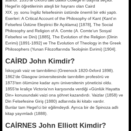
atandı. 1893’te Oxford’taki Balliol College’in başına seçildi.
Hegel’in öğretilerinin ateşli bir hayranı olan Caird
XIX. yy. sonu İngiliz felsefesinin üstünde önemli bir etki yaptı.
Eserleri: A Critical Account of the Philosophy of Kant (Kant’ın
Felsefesi Üstüne Eleştirici Bir Açıklama) [1878], The Social
Philosophy and Religion of A. Comte (A. Comte’un Sosyal
Felsefesi ve Dini) [1885], The Evolution of the Religion (Dinin
Evrimi) [1891-1892] ve The Evolution of Theology in the Greek
Philosophers (Yunan Filozoflarında Teolojinin Evrimi) [1904].
CAİRD John Kimdir?
İskoçyalı vaiz ve tanrıbilimci (Greenock 1820-0xford 1898).
1862’de Glasgow üniversitesinde tanrıbilim profesörü ve
1873’ten ölümüne kadar aynı üniversitenin yöneticisi oldu.
1855’te kraliçe Victoria’nın karşısında verdiği «Günlük Hayatta
Din» konusundaki vaizi ona şöhret kazandırdı. Vaizlar (1858) ve
Din Felsefesine Giriş (1880) adlarında iki kitabı vardır.
Bunlar tam Hegel’ci bir eğilimdeydi. Ayrıca bir de Spinoza adlı
kitap yayımladı (1888).
CAİRNES John Elliott Kimdir?