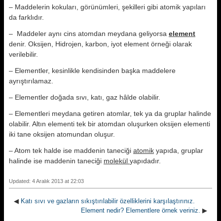
– Maddelerin kokuları, görünümleri, şekilleri gibi atomik yapıları
da farklıdır.
– Maddeler aynı cins atomdan meydana geliyorsa
element
denir. Oksijen, Hidrojen, karbon, iyot element örneği olarak
verilebilir.
– Elementler, kesinlikle kendisinden başka maddelere
ayrıştırılamaz.
– Elementler doğada sıvı, katı, gaz hâlde olabilir.
– Elementleri meydana getiren atomlar, tek ya da gruplar halinde
olabilir. Altın elementi tek bir atomdan oluşurken oksijen elementi
iki tane oksijen atomundan oluşur.
– Atom tek halde ise maddenin taneciği
atomik
yapıda, gruplar
halinde ise maddenin taneciği
molekül
yapıdadır.
Updated: 4 Aralık 2013 at 22:03
◀
Katı sıvı ve gazların sıkıştırılabilir özelliklerini karşılaştırınız.
Element nedir? Elementlere örnek veriniz.
▶