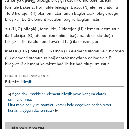
Amonyak (NH
)
bileşiği, bileşiğin özelliklerine bakmak için
3
formüle bakarız. Formülde bileşiğin 1 azot (N) elementi atomu
ile 3 hidrojen (H) elementi atomunun bağlanarak, oluşturduğu
bileşiktir. Bu 2 element kovalent bağ ile bağlanmıştır.
su (H
O) bileşiği,
formülde, 2 hidrojen (H) elementi atomunun
2
ile 1 oksijen (O) atomu elementinin bağlanarak oluşturduğu
bileşiktir. Bu iki element kovalent bağ ile oluşmuştur.
Metan (CH
) bileşiği,
1 karbon (C) elementi atomu ile 4 hidrojen
4
(H) elementi atomunun bağlanarak meydana gelmesidir. Bu
bileşikte 2 element kovalent bağ ile bir bağ oluşturmuştur.
Updated: 12 Mart 2015 at 09:02
Etiketler:
bileşik
◀
Aşağıdaki maddeleri element bileşik veya karışım olarak
sınıflandırınız.
Lityum ve berilyum atomları kararlı hale geçerken neden oktet
kuralına uygun davranmaz?
▶
BIR YANIT YAZIN