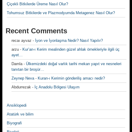
Çiçekli Bitkilerde Üreme Nasıl Olur?
Tohumsuz Bitkilerde ve Plazmodyumda Metagenez Nasıl Olur?
Recent Comments
recaı ayvaz
-
İyon ve İyonlaşma Nedir? Nasıl Yapılır?
arzu
-
Kur’an-ı Kerim mealinden güzel ahlak örnekleriyle ilgili üç
ayet…
Damla
-
Ülkemizdeki doğal varlık tarihi mekan yapıt ve nesneleri
tanıtan bir broşür…
Zeynep Neva
-
Kuran-ı Kerimin gönderiliş amacı nedir?
Abdurrezak
-
İç Anadolu Bölgesi Ulaşım
Ansiklopedi
Atatürk ve bilim
Biyografi
Biyoloji