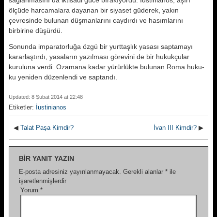
sağlanmasını da iktisadi güce bırakıyordu. İustinianos, aşırı
ölçüde harcamala­ra dayanan bir siyaset güderek, yakın
çevresinde bulunan düşmanlarını caydırdı ve hasımlarını
birbirine dü­şürdü.
Sonunda imparatorluğa özgü bir yurt­taşlık yasası saptamayı
kararlaştırdı, yasaların yazılması görevini de bir hu­kukçular
kuruluna verdi. Ozamana kadar yürürlükte bulunan Roma huku­
ku yeniden düzenlendi ve saptandı.
Updated: 8 Şubat 2014 at 22:48
Etiketler:
İustinianos
◀
Talat Paşa Kimdir?
İvan III Kimdir?
▶
BIR YANIT YAZIN
E-posta adresiniz yayınlanmayacak.
Gerekli alanlar
*
ile
işaretlenmişlerdir
Yorum
*