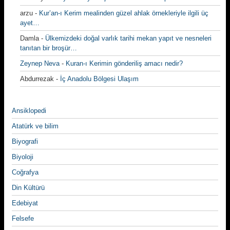
arzu
-
Kur’an-ı Kerim mealinden güzel ahlak örnekleriyle ilgili üç
ayet…
Damla
-
Ülkemizdeki doğal varlık tarihi mekan yapıt ve nesneleri
tanıtan bir broşür…
Zeynep Neva
-
Kuran-ı Kerimin gönderiliş amacı nedir?
Abdurrezak
-
İç Anadolu Bölgesi Ulaşım
Ansiklopedi
Atatürk ve bilim
Biyografi
Biyoloji
Coğrafya
Din Kültürü
Edebiyat
Felsefe