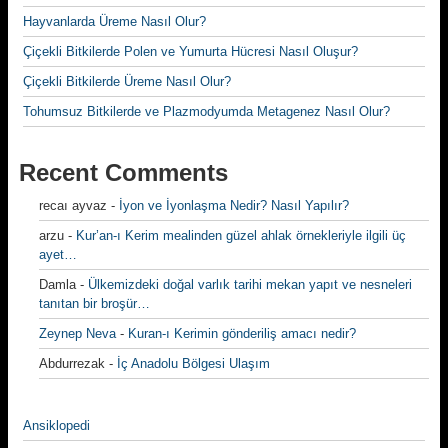
Hayvanlarda Üreme Nasıl Olur?
Çiçekli Bitkilerde Polen ve Yumurta Hücresi Nasıl Oluşur?
Çiçekli Bitkilerde Üreme Nasıl Olur?
Tohumsuz Bitkilerde ve Plazmodyumda Metagenez Nasıl Olur?
Recent Comments
recaı ayvaz
-
İyon ve İyonlaşma Nedir? Nasıl Yapılır?
arzu
-
Kur’an-ı Kerim mealinden güzel ahlak örnekleriyle ilgili üç
ayet…
Damla
-
Ülkemizdeki doğal varlık tarihi mekan yapıt ve nesneleri
tanıtan bir broşür…
Zeynep Neva
-
Kuran-ı Kerimin gönderiliş amacı nedir?
Abdurrezak
-
İç Anadolu Bölgesi Ulaşım
Ansiklopedi