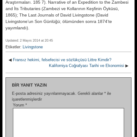
Araştırmaları. 185 7). Narrative of an Expedition to the Zambesi
and İts Tributaries (Zambezi ve Kollarının Keş­finin Öyküsü,
1865); The Last Journals of David Livingstone (David
Livingstone’un Son Günlüğü; ölümünden sonra 1874’te
yayımlandı).
Updated: 2 Mayıs 2014 at 20:45
Etiketler:
Livingstone
◀
Fransız hekimi, felsefecisi ve sözlükçüsü Littre Kimdir?
Kaliforniya Coğrafyası Tarihi ve Ekonomisi
▶
BIR YANIT YAZIN
E-posta adresiniz yayınlanmayacak.
Gerekli alanlar
*
ile
işaretlenmişlerdir
Yorum
*