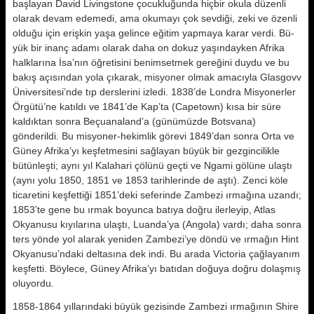
başlayan David Livingstone çocukluğunda hiç­bir okula düzenli
olarak devam ede­medi, ama okumayı çok sevdiği, zeki ve özenli
olduğu için erişkin yaşa ge­lince eğitim yapmaya karar verdi. Bü­
yük bir inanç adamı olarak daha on dokuz yaşındayken Afrika
halklarına İsa’nın öğretisini benimsetmek gere­ğini duydu ve bu
bakış açısından yo­la çıkarak, misyoner olmak amacıyla Glasgovv
Üniversitesi’nde tıp dersle­rini izledi. 1838’de Londra Misyoner­ler
Örgütü’ne katıldı ve 1841’de Kap’ta (Capetown) kısa bir süre
kaldıktan sonra Beçuanaland’a (günümüzde Botsvana)
gönderildi. Bu misyoner-hekimlik görevi 1849’dan sonra Orta ve
Güney Afrika’yı keşfetmesini sağ­layan büyük bir gezgincilikle
bütün­leşti; aynı yıl Kalahari çölünü geçti ve Ngami gölüne ulaştı
(aynı yolu 1850, 1851 ve 1853 tarihlerinde de aştı). Zenci köle
ticaretini keşfettiği 1851’deki seferinde Zambezi ırmağı­na uzandı;
1853’te gene bu ırmak bo­yunca batıya doğru ilerleyip, Atlas
Okyanusu kıyılarına ulaştı, Luanda’ya (Angola) vardı; daha sonra
ters yönde yol alarak yeniden Zambezi’ye döndü ve ırmağın Hint
Okyanusu’ndaki deltasına dek indi. Bu arada Victo­ria çağlayanım
keşfetti. Böylece, Gü­ney Afrika’yı batıdan doğuya doğru dolaşmış
oluyordu.
1858-1864 yıllarındaki büyük gezisin­de Zambezi ırmağının Shire