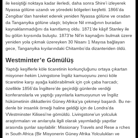
ile kesiş­tiği noktaya kadar ilerledi, daha son­ra Shire’i izleyerek
Nyassa gölüne uzandı ve yöredeki bölgeleri keşfetti. 1866’da
Zengibar’dan hareket ederek yeniden Nyassa gölüne ve oradan
da Tanganyika gölüne ulaştı; böylece Nil ırmağının buradan
kaynaklanmadığını da kanıtlamış oldu. 1871’de kâşif Stanley ile
bu gölün kıyısında buluş­tu. 1873’te Nil’in kaynağını bulmak üzere
yeniden yola çıkmak üzereyken 30 Nisanı 1 Mayısa bağlayan
gece, Tanganyika kıyılarındaki Chitambo’da dizanteriden öldü.
Westminter’e Gömülüş
Yaptığı keşiflerle köle ticaretinin kor­kunçluğunu ortaya çıkartan
misyoner-hekim Livingstone İngiliz kamuoyunu zenci köle
ticaretine karşı ayağa kal­dırabilmek için çok çaba harcadı;
özellikle 1856’da İngiltere’de geçirdiği günlerde verdiği
konferanslarla ve yaptığı yayınlarla kamuoyunun ve İngiliz
hükümetinin dikkatlerini Gü­ney Afrika’ya çekmeyi başardı. Bu ne­
denle bir insanlık örneği haline geldi­ği için de Londra’da
VVestminster Kilisesi’ne gömüldü. Livingstone’un yolculuk
araştırmala­rı ve anılarıyla ilgili olarak yayımla­dığı yapıtlar
arasında şunlar sayıla­bilir: Missionary Travels and Re­se a rches
in South Africa (Bir Misyo­nerin Güney Afrika Yolculukları ve