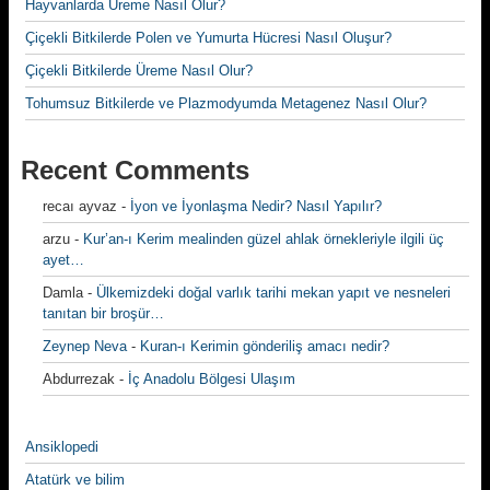
Hayvanlarda Üreme Nasıl Olur?
Çiçekli Bitkilerde Polen ve Yumurta Hücresi Nasıl Oluşur?
Çiçekli Bitkilerde Üreme Nasıl Olur?
Tohumsuz Bitkilerde ve Plazmodyumda Metagenez Nasıl Olur?
Recent Comments
recaı ayvaz
-
İyon ve İyonlaşma Nedir? Nasıl Yapılır?
arzu
-
Kur’an-ı Kerim mealinden güzel ahlak örnekleriyle ilgili üç
ayet…
Damla
-
Ülkemizdeki doğal varlık tarihi mekan yapıt ve nesneleri
tanıtan bir broşür…
Zeynep Neva
-
Kuran-ı Kerimin gönderiliş amacı nedir?
Abdurrezak
-
İç Anadolu Bölgesi Ulaşım
Ansiklopedi
Atatürk ve bilim