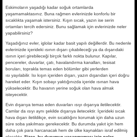
Eskimoların yaşadığı kadar soğuk ortamlarda
yaşamamaktasınız. Buna rağmen evlerinizde konforlu bir
sıcaklıkta yaşamak istersiniz. Kışın sıcak, yazın ise serin
ortamları tercih edersiniz. Bunu sağlamak için evlerinizde neler
yapabilirsiniz?
Yaşadığınız evler, iglolar kadar basit yapılı değillerdir. Bu nedenle
evlerinizde içerideki ısının dışarı çıkabileceği ya da dışarıdaki
ısının içeri girebileceği birçok farklı nokta bulunur. Kapılar,
pencereler, duvarlar, çatı, havalandırma kanalları, tesisat
boruları, toprakla temas eden bölümler gibi yerlerden
ısı yayılabilir. Isı kışın içeriden dışarı, yazın dışarıdan içeri doğru
hareket eder. Kışın sobayı yaktığınızda içeride ısınan hava
yükselecektir. Bu havanın yerine soğuk olan hava almak
isteyecektir.
Evin dışarıya temas eden duvarları ısıyı dışarıya iletilecektir.
Camlar da ısıyı aynı şekilde dışarıya iletecektir. İçerideki sıcak
hava dışarı iletildikçe, evin sıcaklığını korumak için daha uzun
süre soba yakılması gerekecektir. Bu durumda yakıt için hem
daha çok para harcanacak hem de ülke kaynakları israf edilmiş
olacaktır.
Sizce, bu durumun yaşanmaması için neler