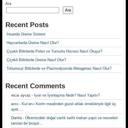
Ara
Ara
Recent Posts
İnsanda Üreme Sistemi
Hayvanlarda Üreme Nasıl Olur?
Çiçekli Bitkilerde Polen ve Yumurta Hücresi Nasıl Oluşur?
Çiçekli Bitkilerde Üreme Nasıl Olur?
Tohumsuz Bitkilerde ve Plazmodyumda Metagenez Nasıl Olur?
Recent Comments
recaı ayvaz
-
İyon ve İyonlaşma Nedir? Nasıl Yapılır?
arzu
-
Kur’an-ı Kerim mealinden güzel ahlak örnekleriyle ilgili üç
ayet…
Damla
-
Ülkemizdeki doğal varlık tarihi mekan yapıt ve nesneleri
tanıtan bir broşür…