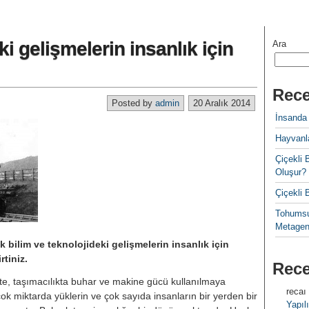
i gelişmelerin insanlık için
Ara
Rece
Posted by
admin
20 Aralık 2014
İnsanda
Hayvanla
Çiçekl
Oluşur?
Çiçekli
Tohumsu
Metagen
 bilim ve teknolojideki gelişmelerin insanlık için
rtiniz.
Rec
ikte, taşımacılıkta buhar ve makine gücü kullanılmaya
recaı
, çok miktarda yüklerin ve çok sayıda insanların bir yerden bir
Yapılı