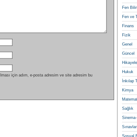
Fen Bili
Fen ve T
Finans
Fizik
Genel
Güncel
Hikayele
Hukuk
lması için adım, e-posta adresim ve site adresim bu
İnkılap 
Kimya
Matemat
Sağlık
Sinema-
Sınavlar
Sosyal B