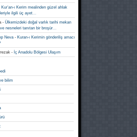
-
Kur’an-ı Kerim mealinden güzel ahlak
leriyle ilgili üç ayet…
a
-
Ülkemizdeki doğal varlık tarihi mekan
ve nesneleri tanıtan bir broşür…
ep Neva
-
Kuran-ı Kerimin gönderiliş amacı
?
rezak
-
İç Anadolu Bölgesi Ulaşım
edi
ve bilim
i
a
̈rü
t