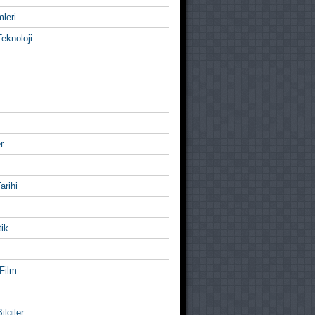
mleri
eknoloji
r
Tarihi
ik
Film
ilgiler