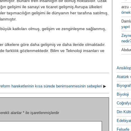
mıştır. Buharlı tren insanlığın bir dönüş noktasıdır. Uzak
ığın gelişimi ile sanayi ve ticaret gelişmiş Avrupa ülkeleri
arzu
örnek
nler taşımacılığın gelişimi ile dünyanın her tarafına satılmış,
anmıştır.
Daml
yapıt 
 büyük katkıları olmuş, gelişim ve zenginleşme sağlanmış,
Zeyn
nedir
iğer ülkelere göre daha gelişmiş ve daha ileride olmaktadır.
Abdur
 farklılık gözlenmektedir. Bilim ve Teknoloji insanları ve
Ansiklop
Atatürk 
Biyograf
reform hareketlerinin kısa sürede benimsenmesinin sebepleri
▶
Biyoloji
Coğrafy
Din Kültu
erekli alanlar
*
ile işaretlenmişlerdir
Edebiya
Felsefe