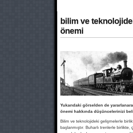
bilim ve teknolojidek
önemi
Yukarıdaki görselden de yararlanarak
önemi hakkında düşüncelerinizi beli
Bilim ve teknolojideki gelişmelerle birl
başlanmıştır. Buharlı trenlerle birlikte