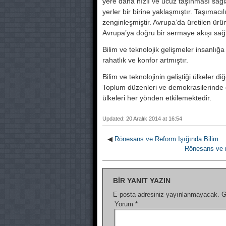
yere daha hızlı ve ucuz taşınması sağlan
yerler bir birine yaklaşmıştır. Taşımacıl
zenginleşmiştir. Avrupa’da üretilen ürü
Avrupa’ya doğru bir sermaye akışı sağl
Bilim ve teknolojik gelişmeler insanlığa
rahatlık ve konfor artmıştır.
Bilim ve teknolojinin geliştiği ülkeler d
Toplum düzenleri ve demokrasilerinde de
ülkeleri her yönden etkilemektedir.
Updated: 20 Aralık 2014 at 16:54
◀
Rönesans ve Reform Işığında Bilim
Rönesans ve 
BIR YANIT YAZIN
E-posta adresiniz yayınlanmayacak.
G
Yorum
*