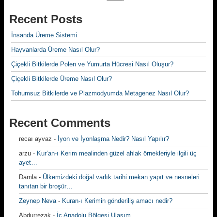
Recent Posts
İnsanda Üreme Sistemi
Hayvanlarda Üreme Nasıl Olur?
Çiçekli Bitkilerde Polen ve Yumurta Hücresi Nasıl Oluşur?
Çiçekli Bitkilerde Üreme Nasıl Olur?
Tohumsuz Bitkilerde ve Plazmodyumda Metagenez Nasıl Olur?
Recent Comments
recaı ayvaz
-
İyon ve İyonlaşma Nedir? Nasıl Yapılır?
arzu
-
Kur’an-ı Kerim mealinden güzel ahlak örnekleriyle ilgili üç
ayet…
Damla
-
Ülkemizdeki doğal varlık tarihi mekan yapıt ve nesneleri
tanıtan bir broşür…
Zeynep Neva
-
Kuran-ı Kerimin gönderiliş amacı nedir?
Abdurrezak
-
İç Anadolu Bölgesi Ulaşım