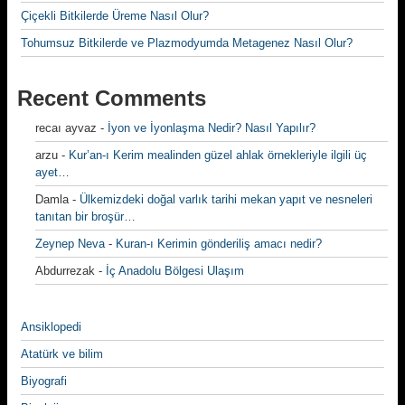
Çiçekli Bitkilerde Üreme Nasıl Olur?
Tohumsuz Bitkilerde ve Plazmodyumda Metagenez Nasıl Olur?
Recent Comments
recaı ayvaz
-
İyon ve İyonlaşma Nedir? Nasıl Yapılır?
arzu
-
Kur’an-ı Kerim mealinden güzel ahlak örnekleriyle ilgili üç
ayet…
Damla
-
Ülkemizdeki doğal varlık tarihi mekan yapıt ve nesneleri
tanıtan bir broşür…
Zeynep Neva
-
Kuran-ı Kerimin gönderiliş amacı nedir?
Abdurrezak
-
İç Anadolu Bölgesi Ulaşım
Ansiklopedi
Atatürk ve bilim
Biyografi