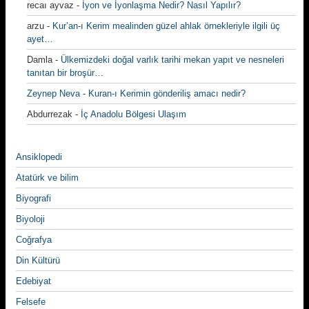
recaı ayvaz
-
İyon ve İyonlaşma Nedir? Nasıl Yapılır?
arzu
-
Kur’an-ı Kerim mealinden güzel ahlak örnekleriyle ilgili üç
ayet…
Damla
-
Ülkemizdeki doğal varlık tarihi mekan yapıt ve nesneleri
tanıtan bir broşür…
Zeynep Neva
-
Kuran-ı Kerimin gönderiliş amacı nedir?
Abdurrezak
-
İç Anadolu Bölgesi Ulaşım
Ansiklopedi
Atatürk ve bilim
Biyografi
Biyoloji
Coğrafya
Din Kültürü
Edebiyat
Felsefe