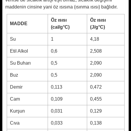
maddenin cinsine yani öz ısısına (ısınma ısısı) bağlıdır.
Öz ısısı
Öz ısısı
MADDE
(cal/g°C)
(J/g°C)
Su
1
4,18
Etil Alkol
0,6
2,508
Su Buharı
0,5
2,090
Buz
0,5
2,090
Demir
0,113
0,472
Cam
0,109
0,455
Kurşun
0,031
0,129
Cıva
0,033
0,138