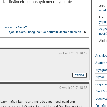
 farklı düşünceler olmasaydı medeniyetlerde
arzu
örnek
Daml
yapıt 
ve Sitoplazma Nedir?
Zeyn
Çocuk olarak hangi hak ve sorumluluklara sahipsiniz?
▶
nedir
Abdur
25 Eylül 2013, 16:15
Ansiklop
Atatürk 
Biyograf
Yanıtla
Biyoloji
Coğrafy
9 Aralık 2017, 18:37
Din Kültu
Edebiya
lazım hafıza kartı olan yirmi dört saat mesai saati aynı
Felsefe
şey geçerli değil mi zaten anahtarı terliğin altına girdi mi