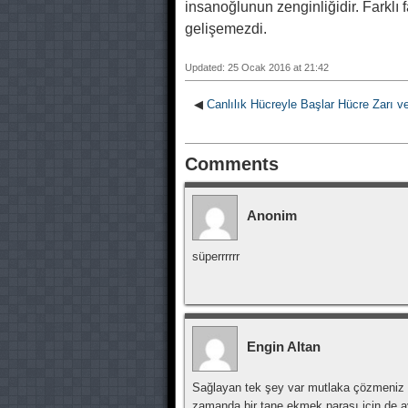
insanoğlunun zenginliğidir. Farklı
gelişemezdi.
Updated: 25 Ocak 2016 at 21:42
◀
Canlılık Hücreyle Başlar Hücre Zarı 
Comments
Anonim
süperrrrrr
Engin Altan
Sağlayan tek şey var mutlaka çözmeniz 
zamanda bir tane ekmek parası için de aynı 