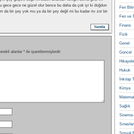
bu gece gece ne güzel olur bence bu daha da çok iyi ki doğdun
Fen Bili
m da bir şey yok mu ya da bir şey değil mi bu kadar mı zor bir
Fen ve T
Finans
Yanıtla
Fizik
Genel
erekli alanlar
*
ile işaretlenmişlerdir
Güncel
Hikayele
Hukuk
İnkılap 
Kimya
Matemat
Sağlık
Sinema-
Sınavlar
Sosyal B