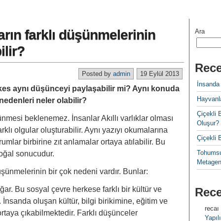
ın farklı düşünmelerinin
Ara
ilir?
Rece
Posted by
admin
19 Eylül 2013
İnsanda
s aynı düşünceyi paylaşabilir mi? Aynı konuda
Hayvanla
 nedenleri neler olabilir?
Çiçekl
ünmesi beklenemez. İnsanlar Akıllı varlıklar olması
Oluşur?
varklı olgular oluşturabilir. Aynı yazıyı okumalarına
Çiçekli
mlar birbirine zıt anlamalar ortaya atılabilir. Bu
Tohumsu
oğal sonucudur.
Metagen
üşünmelerinin bir çok nedeni vardır. Bunlar:
ğar. Bu sosyal çevre herkese farklı bir kültür ve
Rec
 İnsanda oluşan kültür, bilgi birikimine, eğitim ve
recaı
ortaya çıkabilmektedir. Farklı düşünceler
Yapılı