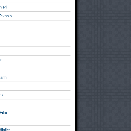
mleri
eknoloji
r
Tarihi
ik
Film
ilgiler