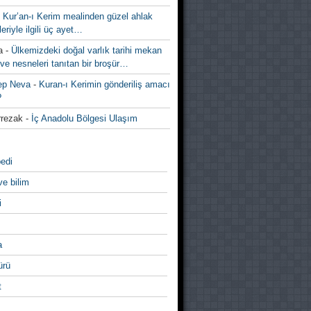
-
Kur’an-ı Kerim mealinden güzel ahlak
leriyle ilgili üç ayet…
a
-
Ülkemizdeki doğal varlık tarihi mekan
ve nesneleri tanıtan bir broşür…
ep Neva
-
Kuran-ı Kerimin gönderiliş amacı
?
rezak
-
İç Anadolu Bölgesi Ulaşım
edi
ve bilim
i
a
̈rü
t