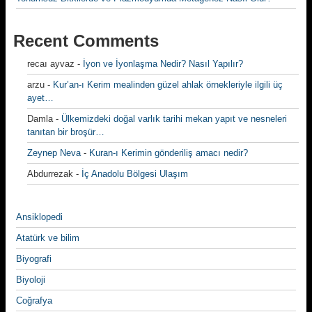
Recent Comments
recaı ayvaz
-
İyon ve İyonlaşma Nedir? Nasıl Yapılır?
arzu
-
Kur’an-ı Kerim mealinden güzel ahlak örnekleriyle ilgili üç
ayet…
Damla
-
Ülkemizdeki doğal varlık tarihi mekan yapıt ve nesneleri
tanıtan bir broşür…
Zeynep Neva
-
Kuran-ı Kerimin gönderiliş amacı nedir?
Abdurrezak
-
İç Anadolu Bölgesi Ulaşım
Ansiklopedi
Atatürk ve bilim
Biyografi
Biyoloji
Coğrafya