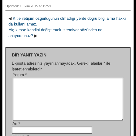
Updated: 1 Ekim 2015 at 15:59
◀
Kitle iletişim özgürlüğünün olmadığı yerde doğru bilgi alma hakkı
da kullanılamaz.
Hiç kimse kendini değiştirmek istemiyor sözünden ne
anlıyorsunuz?
▶
BIR YANIT YAZIN
E-posta adresiniz yayınlanmayacak.
Gerekli alanlar
*
ile
işaretlenmişlerdir
Yorum
*
Ad
*