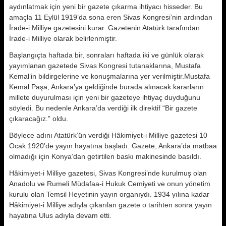
aydınlatmak için yeni bir gazete çıkarma ihtiyacı hisseder. Bu
amaçla 11 Eylül 1919’da sona eren Sivas Kongresi’nin ardından
İrade-i Milliye gazetesini kurar. Gazetenin Atatürk tarafından
İrade-i Milliye olarak belirlenmiştir.
Başlangıçta haftada bir, sonraları haftada iki ve günlük olarak
yayımlanan gazetede Sivas Kongresi tutanaklarına, Mustafa
Kemal’in bildirgelerine ve konuşmalarına yer verilmiştir.Mustafa
Kemal Paşa, Ankara’ya geldiğinde burada alınacak kararların
millete duyurulması için yeni bir gazeteye ihtiyaç duyduğunu
söyledi. Bu nedenle Ankara’da verdiği ilk direktif “Bir gazete
çıkaracağız.” oldu.
Böylece adını Atatürk’ün verdiği Hâkimiyet-i Milliye gazetesi 10
Ocak 1920’de yayın hayatına başladı. Gazete, Ankara’da matbaa
olmadığı için Konya’dan getirtilen baskı makinesinde basıldı.
Hâkimiyet-i Milliye gazetesi, Sivas Kongresi’nde kurulmuş olan
Anadolu ve Rumeli Müdafaa-i Hukuk Cemiyeti ve onun yönetim
kurulu olan Temsil Heyetinin yayın organıydı. 1934 yılına kadar
Hâkimiyet-i Milliye adıyla çıkarılan gazete o tarihten sonra yayın
hayatına Ulus adıyla devam etti.