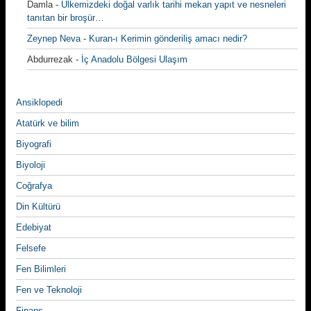
Damla
-
Ülkemizdeki doğal varlık tarihi mekan yapıt ve nesneleri
tanıtan bir broşür…
Zeynep Neva
-
Kuran-ı Kerimin gönderiliş amacı nedir?
Abdurrezak
-
İç Anadolu Bölgesi Ulaşım
Ansiklopedi
Atatürk ve bilim
Biyografi
Biyoloji
Coğrafya
Din Kültürü
Edebiyat
Felsefe
Fen Bilimleri
Fen ve Teknoloji
Finans