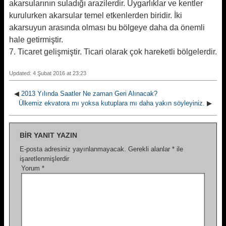
akarsularının suladığı arazilerdir. Uygarlıklar ve kentler
kurulurken akarsular temel etkenlerden biridir. İki
akarsuyun arasında olması bu bölgeye daha da önemli
hale getirmiştir.
7. Ticaret gelişmiştir. Ticari olarak çok hareketli bölgelerdir.
Updated: 4 Şubat 2016 at 23:23
◀
2013 Yılında Saatler Ne zaman Geri Alınacak?
Ülkemiz ekvatora mı yoksa kutuplara mı daha yakın söyleyiniz.
▶
BIR YANIT YAZIN
E-posta adresiniz yayınlanmayacak.
Gerekli alanlar
*
ile
işaretlenmişlerdir
Yorum
*