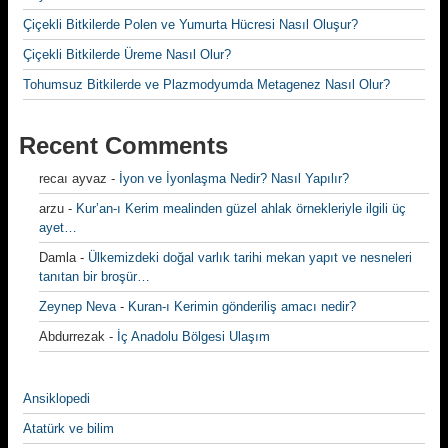
Çiçekli Bitkilerde Polen ve Yumurta Hücresi Nasıl Oluşur?
Çiçekli Bitkilerde Üreme Nasıl Olur?
Tohumsuz Bitkilerde ve Plazmodyumda Metagenez Nasıl Olur?
Recent Comments
recaı ayvaz
-
İyon ve İyonlaşma Nedir? Nasıl Yapılır?
arzu
-
Kur’an-ı Kerim mealinden güzel ahlak örnekleriyle ilgili üç
ayet…
Damla
-
Ülkemizdeki doğal varlık tarihi mekan yapıt ve nesneleri
tanıtan bir broşür…
Zeynep Neva
-
Kuran-ı Kerimin gönderiliş amacı nedir?
Abdurrezak
-
İç Anadolu Bölgesi Ulaşım
Ansiklopedi
Atatürk ve bilim