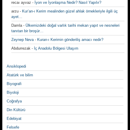
recaı ayvaz
-
İyon ve İyonlaşma Nedir? Nasıl Yapılır?
arzu
-
Kur’an-ı Kerim mealinden güzel ahlak örnekleriyle ilgili üç
ayet…
Damla
-
Ülkemizdeki doğal varlık tarihi mekan yapıt ve nesneleri
tanıtan bir broşür…
Zeynep Neva
-
Kuran-ı Kerimin gönderiliş amacı nedir?
Abdurrezak
-
İç Anadolu Bölgesi Ulaşım
Ansiklopedi
Atatürk ve bilim
Biyografi
Biyoloji
Coğrafya
Din Kültürü
Edebiyat
Felsefe