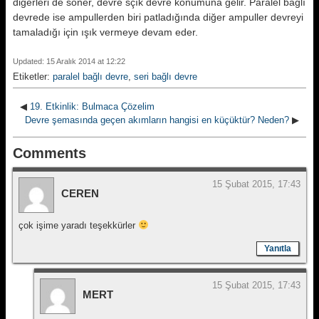
diğerleri de söner, devre sçık devre konumuna gelir. Paralel bağlı
devrede ise ampullerden biri patladığında diğer ampuller devreyi
tamaladığı için ışık vermeye devam eder.
Updated: 15 Aralık 2014 at 12:22
Etiketler:
paralel bağlı devre
,
seri bağlı devre
◀
19. Etkinlik: Bulmaca Çözelim
Devre şemasında geçen akımların hangisi en küçüktür? Neden?
▶
Comments
15 Şubat 2015, 17:43
CEREN
çok işime yaradı teşekkürler
Yanıtla
15 Şubat 2015, 17:43
MERT