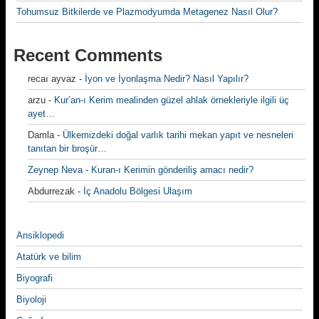
Tohumsuz Bitkilerde ve Plazmodyumda Metagenez Nasıl Olur?
Recent Comments
recaı ayvaz
-
İyon ve İyonlaşma Nedir? Nasıl Yapılır?
arzu
-
Kur’an-ı Kerim mealinden güzel ahlak örnekleriyle ilgili üç
ayet…
Damla
-
Ülkemizdeki doğal varlık tarihi mekan yapıt ve nesneleri
tanıtan bir broşür…
Zeynep Neva
-
Kuran-ı Kerimin gönderiliş amacı nedir?
Abdurrezak
-
İç Anadolu Bölgesi Ulaşım
Ansiklopedi
Atatürk ve bilim
Biyografi
Biyoloji