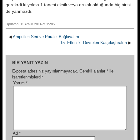
gerekrdi ki yoksa 1 tanesi eksik veya arızalı olduğunda hiç birisi
de yanmazdı.
Updated: 11 Aralık 2014 at 15:05
◀
Ampulleri Seri ve Paralel Bağlayalım
15. Etkinlik: Devreleri Karşılaştıralım
▶
BIR YANIT YAZIN
E-posta adresiniz yayınlanmayacak.
Gerekli alanlar
*
ile
işaretlenmişlerdir
Yorum
*
Ad
*