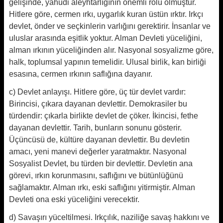
gelişinde, yahudi aleyhtarlığının önemli rolü olmuştur.
Hitlere göre, cermen ırkı, uygarlık kuran üstün ırktır. Irkçı
devlet, önder ve seçkinlerin varlığını gerektirir. İnsanlar ve
uluslar arasında eşitlik yoktur. Alman Devleti yüceliğini,
alman ırkının yüceliğinden alır. Nasyonal sosyalizme göre,
halk, toplumsal yapının temelidir. Ulusal birlik, kan birliği
esasına, cermen ırkının saflığına dayanır.
c) Devlet anlayışı. Hitlere göre, üç tür devlet vardır:
Birincisi, çıkara dayanan devlettir. Demokrasiler bu
türdendir: çıkarla birlikte devlet de çöker. İkincisi, fethe
dayanan devlettir. Tarih, bunların sonunu gösterir.
Üçüncüsü de, kültüre dayanan devlettir. Bu devletin
amacı, yeni manevi değerler yaratmaktır. Nasyonal
Sosyalist Devlet, bu türden bir devlettir. Devletin ana
görevi, ırkın korunmasını, saflığını ve bütünlüğünü
sağlamaktır. Alman ırkı, eski saflığını yitirmiştir. Alman
Devleti ona eski yüceliğini verecektir.
d) Savaşırı yüceltilmesi. Irkçılık, naziliğe savaş hakkını ve