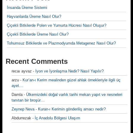
İnsanda Üreme Sistemi
Hayvanlarda Üreme Nasıl Olur?
Çiçekli Bitkilerde Polen ve Yumurta Hücresi Nasıl Oluşur?
Çiçekli Bitkilerde Üreme Nasıl Olur?
Tohumsuz Bitkilerde ve Plazmodyumda Metagenez Nasıl Olur?
Recent Comments
recaı ayvaz
-
İyon ve İyonlaşma Nedir? Nasıl Yapılır?
arzu
-
Kur’an-ı Kerim mealinden güzel ahlak örnekleriyle ilgili üç
ayet…
Damla
-
Ülkemizdeki doğal varlık tarihi mekan yapıt ve nesneleri
tanıtan bir broşür…
Zeynep Neva
-
Kuran-ı Kerimin gönderiliş amacı nedir?
Abdurrezak
-
İç Anadolu Bölgesi Ulaşım