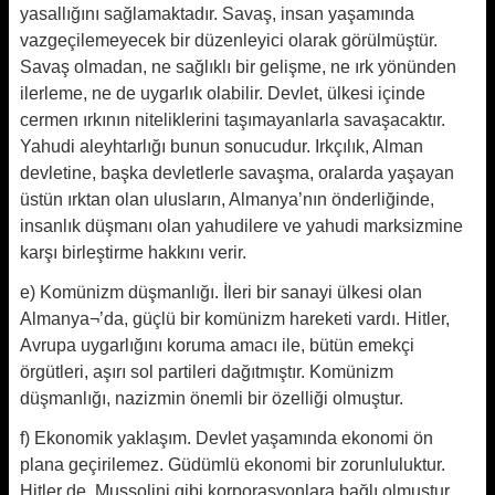
yasallığını sağlamaktadır. Savaş, insan yaşamında
vazgeçilemeyecek bir düzenleyici olarak görülmüştür.
Savaş olmadan, ne sağlıklı bir gelişme, ne ırk yönünden
ilerleme, ne de uygarlık olabilir. Devlet, ülkesi içinde
cermen ırkının niteliklerini taşımayanlarla savaşacaktır.
Yahudi aleyhtarlığı bunun sonucudur. Irkçılık, Alman
devletine, başka devletlerle savaşma, oralarda yaşayan
üstün ırktan olan ulusların, Almanya’nın önderliğinde,
insanlık düşmanı olan yahudilere ve yahudi marksizmine
karşı birleştirme hakkını verir.
e) Komünizm düşmanlığı. İleri bir sanayi ülkesi olan
Almanya¬’da, güçlü bir komünizm hareketi vardı. Hitler,
Avrupa uygarlığını koruma amacı ile, bütün emekçi
örgütleri, aşırı sol partileri dağıtmıştır. Komünizm
düşmanlığı, nazizmin önemli bir özelliği olmuştur.
f) Ekonomik yaklaşım. Devlet yaşamında ekonomi ön
plana geçirilemez. Güdümlü ekonomi bir zorunluluktur.
Hitler de, Mussolini gibi korporasyonlara bağlı olmuştur.