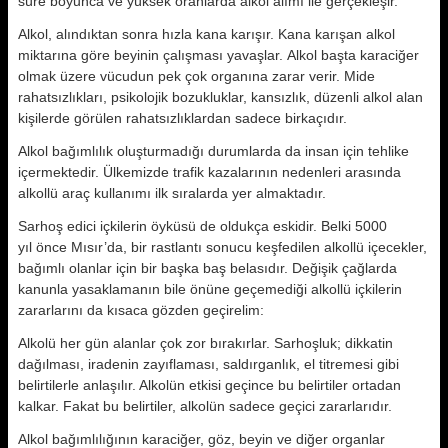
süre boyunca ve yüksek oranlarda alkol alımı ile gerçekleşir.
Alkol, alındıktan sonra hızla kana karışır. Kana karışan alkol
miktarına göre beyinin çalışması yavaşlar. Alkol başta karaciğer
olmak üzere vücudun pek çok organına zarar verir. Mide
rahatsızlıkları, psikolojik bozukluklar, kansızlık, düzenli alkol alan
kişilerde görülen rahatsızlıklardan sadece birkaçıdır.
Alkol bağımlılık oluşturmadığı durumlarda da insan için tehlike
içermektedir. Ülkemizde trafik kazalarının nedenleri arasında
alkollü araç kullanımı ilk sıralarda yer almaktadır.
Sarhoş edici içkilerin öyküsü de oldukça eskidir. Belki 5000
yıl önce Mısır’da, bir rastlantı sonucu keşfedilen alkollü içecekler,
bağımlı olanlar için bir başka baş belasıdır. Değişik çağlarda
kanunla yasaklamanın bile önüne geçemediği alkollü içkilerin
zararlarını da kısaca gözden geçirelim:
Alkolü her gün alanlar çok zor bırakırlar. Sarhoşluk; dikkatin
dağılması, iradenin zayıflaması, saldırganlık, el titremesi gibi
belirtilerle anlaşılır. Alkolün etkisi geçince bu belirtiler ortadan
kalkar. Fakat bu belirtiler, alkolün sadece geçici zararlarıdır.
Alkol bağımlılığının karaciğer, göz, beyin ve diğer organlar