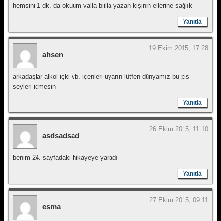
hemsini 1 dk. da okuum valla biilla yazan kişinin ellerine sağlık
Yanıtla
19 Ekim 2015, 17:28
ahsen
arkadaşlar alkol içki vb. içenleri uyarın lütfen dünyamız bu pis
seyleri içmesin
Yanıtla
26 Ekim 2015, 11:10
asdsadsad
benim 24. sayfadaki hikayeye yaradı
Yanıtla
27 Ekim 2015, 09:11
esma