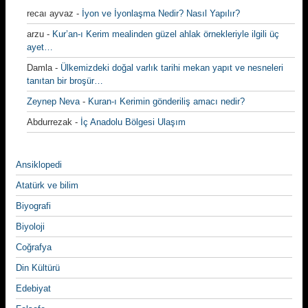
recaı ayvaz
-
İyon ve İyonlaşma Nedir? Nasıl Yapılır?
arzu
-
Kur’an-ı Kerim mealinden güzel ahlak örnekleriyle ilgili üç
ayet…
Damla
-
Ülkemizdeki doğal varlık tarihi mekan yapıt ve nesneleri
tanıtan bir broşür…
Zeynep Neva
-
Kuran-ı Kerimin gönderiliş amacı nedir?
Abdurrezak
-
İç Anadolu Bölgesi Ulaşım
Ansiklopedi
Atatürk ve bilim
Biyografi
Biyoloji
Coğrafya
Din Kültürü
Edebiyat