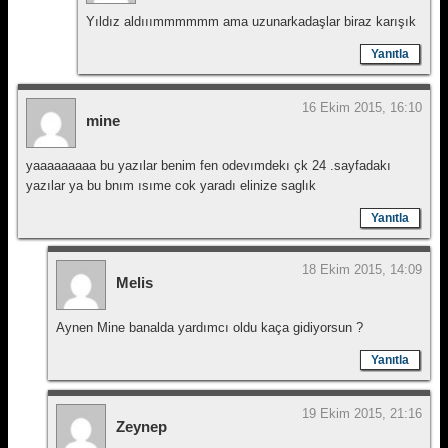
Yıldız aldııımmmmmm ama uzunarkadaşlar biraz karışık
Yanıtla
16 Ekim 2015, 16:10
mine
yaaaaaaaaa bu yazılar benim fen odevımdekı çk 24 .sayfadakı
yazılar ya bu bnım ısıme cok yaradı elinize saglık
Yanıtla
18 Ekim 2015, 14:09
Melis
Aynen Mine banalda yardımcı oldu kaça gidiyorsun ?
Yanıtla
19 Ekim 2015, 21:16
Zeynep