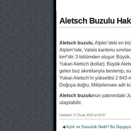
Aletsch Buzulu Hak
Aletsch buzulu
, Alpler’deki en bü
Alpleri’nde, Valais kantonu sınırlar
km²’dir. 3 bölümden oluşur: Büyü
Yukarı Aletsch (kollar). Büyük Ale
gelen buz akıntılarıyla beslenip, su
Yukarı Aletsch’in yükseltisi 2 643 m
Doğuya doğru, Mârjelensee adlı küç
Aletsch buzulu
nun yakınındaki Ju
ulaşılabilir.
Updated: 17 Ocak 2016 at 00:37
◀
Açlık ve Susuzluk Nedir? Bu Duyguy