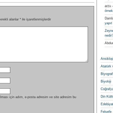
arzu
örnek
Daml
erekli alanlar
*
ile işaretlenmişlerdir
yapıt 
Zeyn
nedir
Abdur
Ansiklop
Atatürk 
Biyograf
Biyoloji
Coğrafy
Din Kültu
lması için adım, e-posta adresim ve site adresim bu
Edebiya
Felsefe