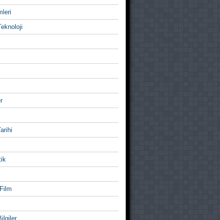
mleri
eknoloji
r
Tarihi
ik
Film
ilgiler