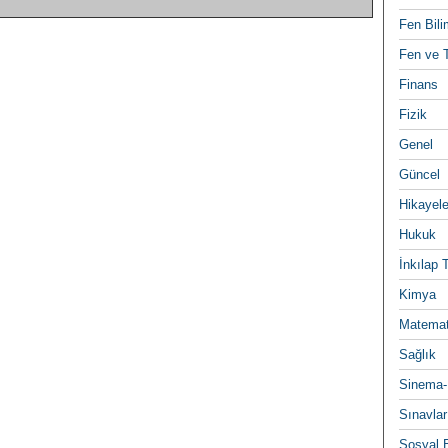
Fen Bili
Fen ve T
Finans
Fizik
Genel
Güncel
Hikayele
Hukuk
İnkılap 
Kimya
Matemat
Sağlık
Sinema-
Sınavlar
Sosyal B