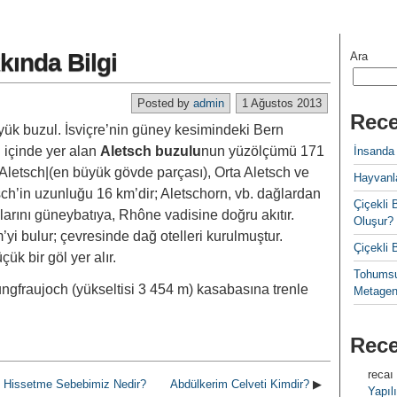
kında Bilgi
Ara
Posted by
admin
1 Ağustos 2013
Rece
yük buzul. İsviçre’nin güney kesimindeki Bern
ı içinde yer alan
Aletsch buzulu
nun yüzölçümü 171
İnsanda
k Aletsch|(en büyük gövde parçası), Orta Aletsch ve
Hayvanla
tsch’in uzunluğu 16 km’dir; Aletschorn, vb. dağlardan
Çiçekl
larını güneybatıya, Rhône vadisine doğru akıtır.
Oluşur?
’yi bulur; çevresinde dağ otelleri kurulmuştur.
Çiçekli
ük bir göl yer alır.
Tohumsu
ngfraujoch (yükseltisi 3 454 m) kasabasına trenle
Metagen
Rec
recaı
u Hissetme Sebebimiz Nedir?
Abdülkerim Celveti Kimdir?
▶
Yapılı