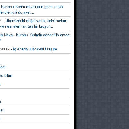
-
Kur’an-ı Kerim mealinden güzel ahlak
leriyle ilgili üç ayet…
a
-
Ülkemizdeki doğal varlık tarihi mekan
ve nesneleri tanıtan bir broşür…
ep Neva
-
Kuran-ı Kerimin gönderiliş amacı
?
rezak
-
İç Anadolu Bölgesi Ulaşım
edi
ve bilim
i
a
̈rü
t