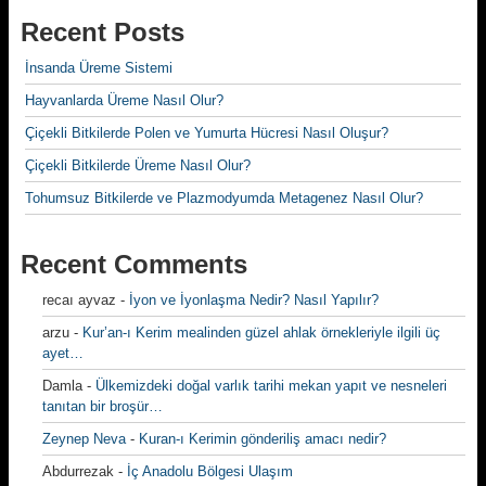
Recent Posts
İnsanda Üreme Sistemi
Hayvanlarda Üreme Nasıl Olur?
Çiçekli Bitkilerde Polen ve Yumurta Hücresi Nasıl Oluşur?
Çiçekli Bitkilerde Üreme Nasıl Olur?
Tohumsuz Bitkilerde ve Plazmodyumda Metagenez Nasıl Olur?
Recent Comments
recaı ayvaz
-
İyon ve İyonlaşma Nedir? Nasıl Yapılır?
arzu
-
Kur’an-ı Kerim mealinden güzel ahlak örnekleriyle ilgili üç
ayet…
Damla
-
Ülkemizdeki doğal varlık tarihi mekan yapıt ve nesneleri
tanıtan bir broşür…
Zeynep Neva
-
Kuran-ı Kerimin gönderiliş amacı nedir?
Abdurrezak
-
İç Anadolu Bölgesi Ulaşım