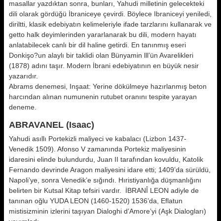
masallar yazdıktan sonra, bunları, Yahudi milletinin gelecekteki
dili olarak gördüğü İbraniceye çevirdi. Böylece Ibraniceyi yeniledi,
diriltti, klasik edebiyatın kelimeleriyle ifade tarzlarını kullanarak ve
getto halk deyimlerinden yararlanarak bu dili, modern hayatı
anlatabilecek canlı bir dil haline getirdi. En tanınmış eseri
Donkişo?un alaylı bir taklidi olan Bünyamin lll’ün Avarelikleri
(1878) adını taşır. Modern İbrani edebiyatının en büyük nesir
yazarıdır.
Abrams denemesi, Inşaat: Yerine dökülmeye hazırlanmış beton
harcından alınan numunenin rutubet oranını tespite yarayan
deneme.
ABRAVANEL (Isaac)
Yahudi asıllı Portekizli maliyeci ve kabalacı (Lizbon 1437-
Venedik 1509). Afonso V zamanında Portekiz maliyesinin
idaresini elinde bulundurdu, Juan II tarafından kovuldu, Katolik
Fernando devrinde Aragon maliyesini idare etti; 1409’da sürüldü,
Napoli’ye, sonra Venedik’e sığındı. Hıristiyanlığa düşmanlığını
belirten bir Kutsal Kitap tefsiri vardır. İBRANÎ LEON adiyle de
tanınan oğlu YUDA LEON (1460-1520) 1536’da, Eflatun
mistisizminin izlerini taşıyan Dialoghi d’Amore’yi (Aşk Dialogları)