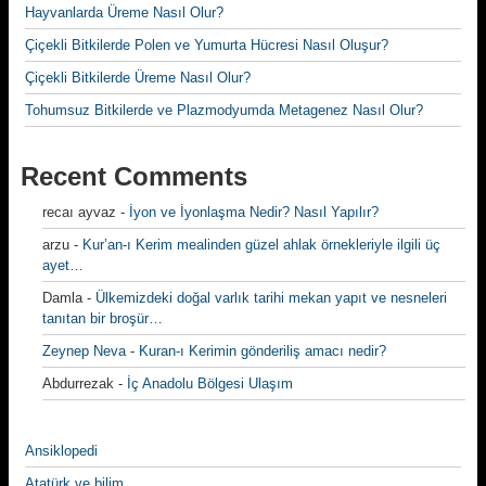
Hayvanlarda Üreme Nasıl Olur?
Çiçekli Bitkilerde Polen ve Yumurta Hücresi Nasıl Oluşur?
Çiçekli Bitkilerde Üreme Nasıl Olur?
Tohumsuz Bitkilerde ve Plazmodyumda Metagenez Nasıl Olur?
Recent Comments
recaı ayvaz
-
İyon ve İyonlaşma Nedir? Nasıl Yapılır?
arzu
-
Kur’an-ı Kerim mealinden güzel ahlak örnekleriyle ilgili üç
ayet…
Damla
-
Ülkemizdeki doğal varlık tarihi mekan yapıt ve nesneleri
tanıtan bir broşür…
Zeynep Neva
-
Kuran-ı Kerimin gönderiliş amacı nedir?
Abdurrezak
-
İç Anadolu Bölgesi Ulaşım
Ansiklopedi
Atatürk ve bilim