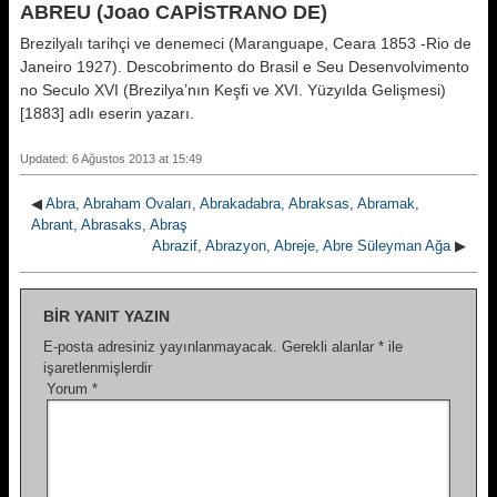
ABREU (Joao CAPİSTRANO DE)
Brezilyalı tarihçi ve denemeci (Maranguape, Ceara 1853 -Rio de
Janeiro 1927). Descobrimento do Brasil e Seu Desenvolvimento
no Seculo XVI (Brezilya’nın Keşfi ve XVI. Yüzyılda Gelişmesi)
[1883] adlı eserin yazarı.
Updated: 6 Ağustos 2013 at 15:49
◀
Abra, Abraham Ovaları, Abrakadabra, Abraksas, Abramak,
Abrant, Abrasaks, Abraş
Abrazif, Abrazyon, Abreje, Abre Süleyman Ağa
▶
BIR YANIT YAZIN
E-posta adresiniz yayınlanmayacak.
Gerekli alanlar
*
ile
işaretlenmişlerdir
Yorum
*