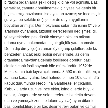
birtakım organlarda şekil değişikliğine yol açmıştır. Bazı
yaratıklar, çamura gömülmemek için yassı ve geniş bir
biçim almış, bazılarının ise ayakları uzamış ve incelmiştir;
şu veya bu şekilde değişseler de duyu aygıtlarının
boyutları artmıştır. Derin okyanus sularında ısının 0° ve 5°
arasında oynaması, tuzluluk derecesinin değişmezliği,
yüzeydekinden pek düşük olmayan oksijen miktarı,
ortama uyma bakımından hiçbir güçlük yaratmamıştır.
Derin dip direyi çoğu zaman öyle garip şekillerdedir ki,
benzerleri ancak eski jeoloji devirlerinde, az derin
ortamlarda meydana gelmiş fosillerde görülür; bazı
cinsleri canlı fosil saymak bile mümkündür. 1952’de.
Meksika’nın batı kıyısı açıklarında 3 590 m. derinlikten, o
zamana kadar yalnız fosil halinde bilinen 10’u canlı, 3’ü
kabuk durumunda Neopilina Galatheae’ler çıkarıldı.
Kabuklularda uzun ve ince ekler, krinoid’lerde büyük
saplar, süngerlerde ve selenterelerde iskeletin devamı
olan ve yumuşak zemine tutunmayı sağlayan dikenler,
bazı gömleklilerde bir kaç desimetreyi bulan ve çamur