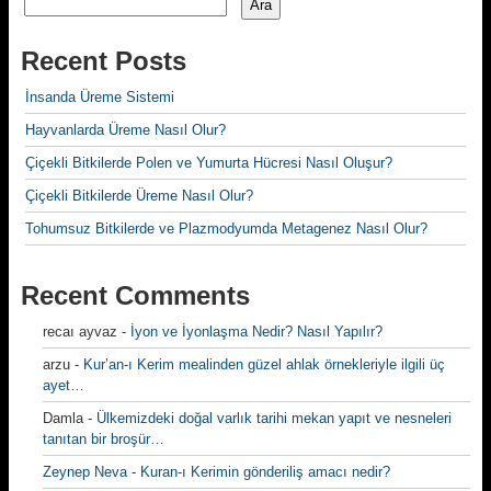
Ara
Recent Posts
İnsanda Üreme Sistemi
Hayvanlarda Üreme Nasıl Olur?
Çiçekli Bitkilerde Polen ve Yumurta Hücresi Nasıl Oluşur?
Çiçekli Bitkilerde Üreme Nasıl Olur?
Tohumsuz Bitkilerde ve Plazmodyumda Metagenez Nasıl Olur?
Recent Comments
recaı ayvaz
-
İyon ve İyonlaşma Nedir? Nasıl Yapılır?
arzu
-
Kur’an-ı Kerim mealinden güzel ahlak örnekleriyle ilgili üç
ayet…
Damla
-
Ülkemizdeki doğal varlık tarihi mekan yapıt ve nesneleri
tanıtan bir broşür…
Zeynep Neva
-
Kuran-ı Kerimin gönderiliş amacı nedir?