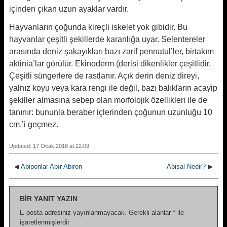
içinden çıkan uzun ayaklar vardır.
Hayvanların çoğunda kireçli iskelet yok gibidir. Bu
hayvanlar çeşitli şekillerde karanlığa uyar. Selentereler
arasında deniz şakayıkları bazı zarif pennatul’ler, birtakım
aktinia’lar görülür. Ekinoderm (derisi dikenlikler çeşitlidir.
Çeşitli süngerlere de rastlanır. Açık derin deniz direyi,
yalnız koyu veya kara rengi ile değil, bazı balıkların acayip
şekiller almasına sebep olan morfolojik özellikleri ile de
tanınır: bununla beraber içlerinden çoğunun uzunluğu 10
cm.’i geçmez.
Updated: 17 Ocak 2016 at 22:09
◀
Abiponlar Abır Abiron
Abisal Nedir?
▶
BIR YANIT YAZIN
E-posta adresiniz yayınlanmayacak.
Gerekli alanlar
*
ile
işaretlenmişlerdir