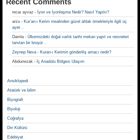
Recent Comments
recaı ayvaz
-
İyon ve İyonlaşma Nedir? Nasıl Yapılır?
arzu
-
Kur’an-ı Kerim mealinden güzel ahlak örnekleriyle ilgili üç
ayet…
Damla
-
Ülkemizdeki doğal varlık tarihi mekan yapıt ve nesneleri
tanıtan bir broşür…
Zeynep Neva
-
Kuran-ı Kerimin gönderiliş amacı nedir?
Abdurrezak
-
İç Anadolu Bölgesi Ulaşım
Ansiklopedi
Atatürk ve bilim
Biyografi
Biyoloji
Coğrafya
Din Kültürü
Edebiyat