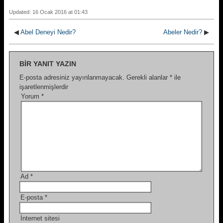
Updated: 16 Ocak 2016 at 01:43
◀
Abel Deneyi Nedir?
Abeler Nedir?
▶
BIR YANIT YAZIN
E-posta adresiniz yayınlanmayacak.
Gerekli alanlar
*
ile
işaretlenmişlerdir
Yorum
*
Ad
*
E-posta
*
İnternet sitesi