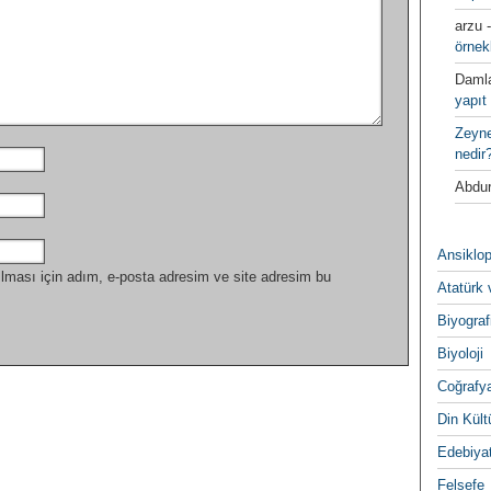
arzu
örnek
Daml
yapıt 
Zeyn
nedir
Abdur
Ansiklop
lması için adım, e-posta adresim ve site adresim bu
Atatürk 
Biyograf
Biyoloji
Coğrafy
Din Kültu
Edebiya
Felsefe