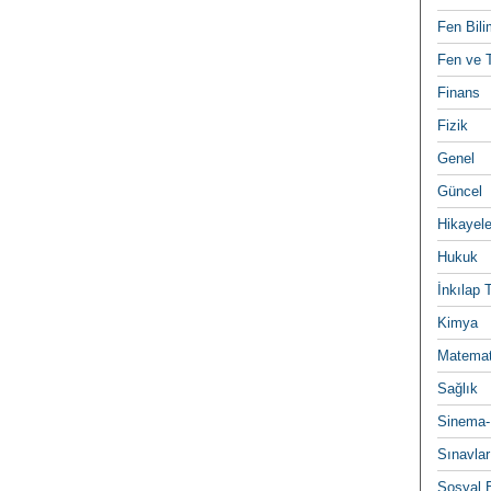
Fen Bili
Fen ve T
Finans
Fizik
Genel
Güncel
Hikayele
Hukuk
İnkılap 
Kimya
Matemat
Sağlık
Sinema-
Sınavlar
Sosyal B