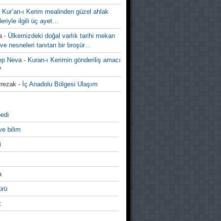
-
Kur’an-ı Kerim mealinden güzel ahlak
leriyle ilgili üç ayet…
a
-
Ülkemizdeki doğal varlık tarihi mekan
ve nesneleri tanıtan bir broşür…
ep Neva
-
Kuran-ı Kerimin gönderiliş amacı
?
rezak
-
İç Anadolu Bölgesi Ulaşım
edi
ve bilim
i
a
̈rü
t