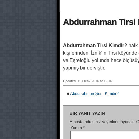
Abdurrahman Tirsi 
Abdurrahman Tirsi Kimdir?
halk s
kişilerinden. İznik’in Tirsi köyünd
ve Eşrefoğlu yolunda hece ölçüsüy
yapmış bir derviştir.
Updated: 15 Ocak 2016 at 12:16
◀
Abdurrahman Şerif Kimdir?
BIR YANIT YAZIN
E-posta adresiniz yayınlanmayacak.
G
Yorum
*