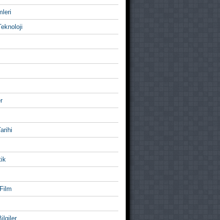
mleri
eknoloji
r
Tarihi
ik
Film
ilgiler