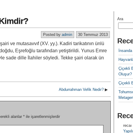
Kimdir?
Ara
Posted by
admin
30 Temmuz 2013
Rece
̧airi ve mutasavvıf (XV. yy.). Kadiri tarikatının ünlü
e doğdu, Eşrefoğlu tarafından yetiştirildi. Yunus Emre
İnsanda
le sade dille İlahiler söyledi. Tekke şairi olarak ün
Hayvanla
Çiçekl
Oluşur?
Çiçekli
Abdurrahman Vefik Nedir?
▶
Tohumsu
Metagen
Rec
erekli alanlar
*
ile işaretlenmişlerdir
recaı
Yapılı