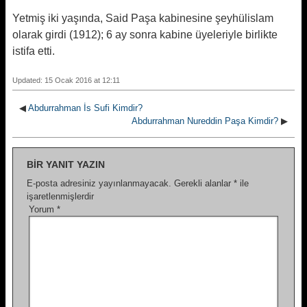
Yetmiş iki yaşında, Said Paşa kabinesine şeyhülislam
olarak girdi (1912); 6 ay sonra kabine üyeleriyle birlikte
istifa etti.
Updated: 15 Ocak 2016 at 12:11
◀
Abdurrahman İs Sufi Kimdir?
Abdurrahman Nureddin Paşa Kimdir?
▶
BIR YANIT YAZIN
E-posta adresiniz yayınlanmayacak.
Gerekli alanlar
*
ile
işaretlenmişlerdir
Yorum
*