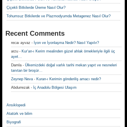
Çiçekli Bitkilerde Üreme Nasıl Olur?
Tohumsuz Bitkilerde ve Plazmodyumda Metagenez Nasıl Olur?
Recent Comments
recaı ayvaz
-
İyon ve İyonlaşma Nedir? Nasıl Yapılır?
arzu
-
Kur’an-ı Kerim mealinden güzel ahlak örnekleriyle ilgili üç
ayet…
Damla
-
Ülkemizdeki doğal varlık tarihi mekan yapıt ve nesneleri
tanıtan bir broşür…
Zeynep Neva
-
Kuran-ı Kerimin gönderiliş amacı nedir?
Abdurrezak
-
İç Anadolu Bölgesi Ulaşım
Ansiklopedi
Atatürk ve bilim
Biyografi