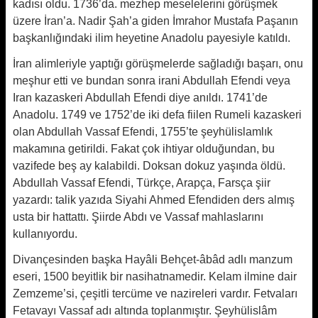
kadısı oldu. 1736’da. mezhep meselelerini görüşmek
üzere İran’a. Nadir Şah’a giden İmrahor Mustafa Paşanın
başkanlığındaki ilim heyetine Anadolu payesiyle katıldı.
İran alimleriyle yaptığı görüşmelerde sağladığı başarı, onu
meşhur etti ve bundan sonra irani Abdullah Efendi veya
Iran kazaskeri Abdullah Efendi diye anıldı. 1741’de
Anadolu. 1749 ve 1752’de iki defa fiilen Rumeli kazaskeri
olan Abdullah Vassaf Efendi, 1755’te şeyhülislamlık
makamına getirildi. Fakat çok ihtiyar olduğundan, bu
vazifede beş ay kalabildi. Doksan dokuz yaşında öldü.
Abdullah Vassaf Efendi, Türkçe, Arapça, Farsça şiir
yazardı: talik yazıda Siyahi Ahmed Efendiden ders almış
usta bir hattattı. Şiirde Abdı ve Vassaf mahlaslarını
kullanıyordu.
Divançesinden başka Hayâli Behçet-âbâd adlı manzum
eseri, 1500 beyitlik bir nasihatnamedir. Kelam ilmine dair
Zemzeme’si, çeşitli tercüme ve nazireleri vardır. Fetvaları
Fetavayı Vassaf adı altında toplanmıştır. Şeyhülislâm