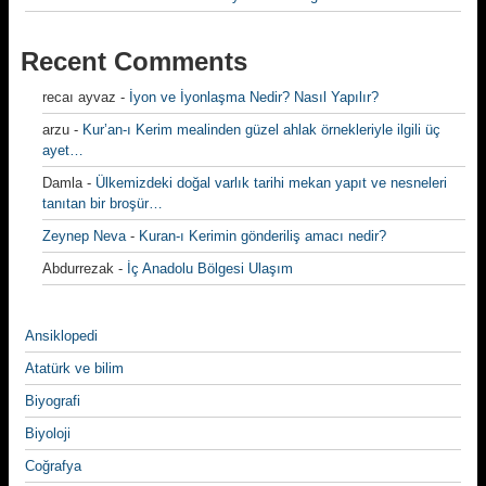
Recent Comments
recaı ayvaz
-
İyon ve İyonlaşma Nedir? Nasıl Yapılır?
arzu
-
Kur’an-ı Kerim mealinden güzel ahlak örnekleriyle ilgili üç
ayet…
Damla
-
Ülkemizdeki doğal varlık tarihi mekan yapıt ve nesneleri
tanıtan bir broşür…
Zeynep Neva
-
Kuran-ı Kerimin gönderiliş amacı nedir?
Abdurrezak
-
İç Anadolu Bölgesi Ulaşım
Ansiklopedi
Atatürk ve bilim
Biyografi
Biyoloji
Coğrafya