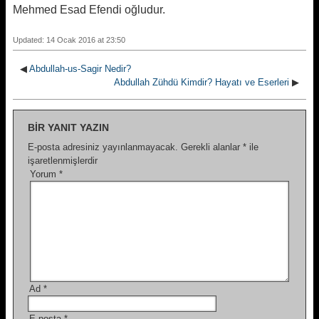
Mehmed Esad Efendi oğludur.
Updated: 14 Ocak 2016 at 23:50
◀
Abdullah-us-Sagir Nedir?
Abdullah Zühdü Kimdir? Hayatı ve Eserleri
▶
BIR YANIT YAZIN
E-posta adresiniz yayınlanmayacak.
Gerekli alanlar
*
ile
işaretlenmişlerdir
Yorum
*
Ad
*
E-posta
*