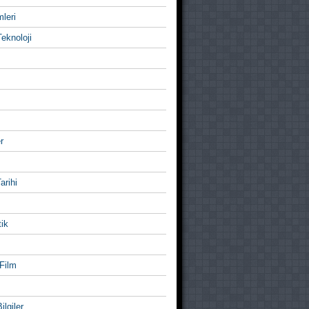
mleri
eknoloji
r
Tarihi
ik
Film
ilgiler