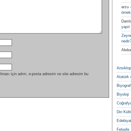
arzu
örnek
Daml
yapıt 
Zeyn
nedir
Abdur
Ansiklop
lması için adım, e-posta adresim ve site adresim bu
Atatürk 
Biyograf
Biyoloji
Coğrafy
Din Kültu
Edebiya
Felsefe