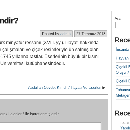
mdir?
Ara
Posted by
admin
27 Temmuz 2013
Rece
ürk minyatür ressamı (XVIII. yy.). Hayatı hakkında
r çalışmaları ve çiçek resimleriyle ün salmış olan
İnsanda
745 yıllarına rastlar. Eserlerinin büyük bir kısmı
Hayvanla
Üniversitesi kütüphanesindedir.
Çiçekl
Oluşur?
Çiçekli
Abdullah Cevdet Kimdir? Hayatı Ve Eserleri
▶
Tohumsu
Metagen
Rec
erekli alanlar
*
ile işaretlenmişlerdir
recaı
Yapılı