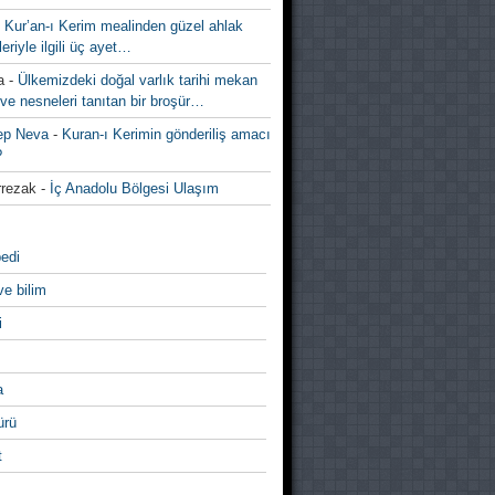
-
Kur’an-ı Kerim mealinden güzel ahlak
leriyle ilgili üç ayet…
a
-
Ülkemizdeki doğal varlık tarihi mekan
ve nesneleri tanıtan bir broşür…
ep Neva
-
Kuran-ı Kerimin gönderiliş amacı
?
rezak
-
İç Anadolu Bölgesi Ulaşım
edi
ve bilim
i
a
̈rü
t