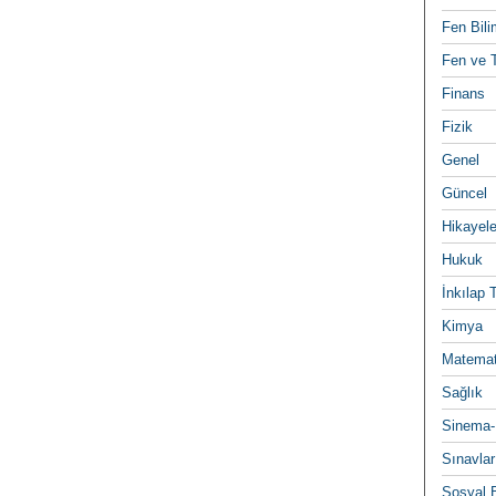
Fen Bili
Fen ve T
Finans
Fizik
Genel
Güncel
Hikayele
Hukuk
İnkılap 
Kimya
Matemat
Sağlık
Sinema-
Sınavlar
Sosyal B