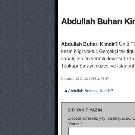
Abdullah Buharı Ki
Abdullah Buharı Kimdir?
Ünlü T
kesin bilgi yoktur. Gerçekçi tek figü
sanatçının en verimli devresi 1735-1
Topkapı Sarayı müzesi ve İstanbul 
Updated: 13 Ocak 2016 at 23:47
◀
Abdullah Bosnevi Kimdir?
BIR YANIT YAZIN
E-posta adresiniz yayınlanmayacak.
G
Yorum
*