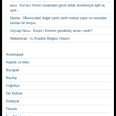
arzu
-
Kur’an-ı Kerim mealinden güzel ahlak örnekleriyle ilgili üç
ayet…
Damla
-
Ülkemizdeki doğal varlık tarihi mekan yapıt ve nesneleri
tanıtan bir broşür…
Zeynep Neva
-
Kuran-ı Kerimin gönderiliş amacı nedir?
Abdurrezak
-
İç Anadolu Bölgesi Ulaşım
Ansiklopedi
Atatürk ve bilim
Biyografi
Biyoloji
Coğrafya
Din Kültürü
Edebiyat
Felsefe