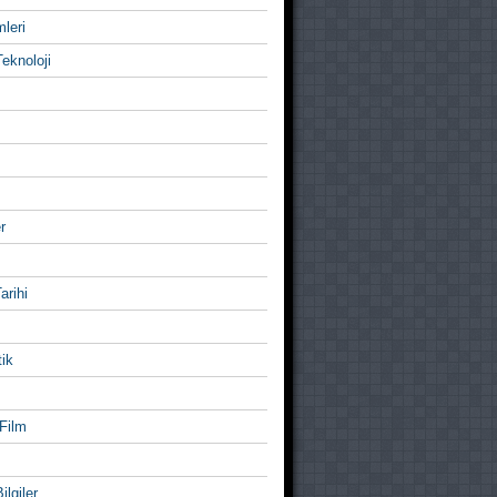
mleri
eknoloji
r
Tarihi
ik
Film
ilgiler