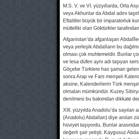
M.S. V. ve VI. yüzyıllarda, Orta Asya
veya Akhunlar da Abdal adını taşır
Eftalitler büyük bir imparatorluk k
müttefiki olan Göktürkler tarafından 
Afganistan’da afganlaşan Abdalîler
veya yerleşik Abdalların bu dağılmı
olması çok muhtemeldir. Bunlar çog
ve lesa düfen aynı adı taşıyan serser
Göçebe Türklere has şaman gelene
sonra Arap ve Fars menşeli Kalende
aksine, Kalenderilerin Türk menşel
olmaları mümkündür. Kuzey Sibiry
denilmesi bu bakımdan dikkate deg
XIII. yüzyılda Anadolu’da sayıları
(Anadolu) Abdalları) diye anılan zü
hüviyet taşıyordu. Bunlar arasında
değerli şair yetişti. Kaygusuz A