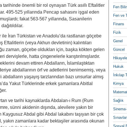
 tarihinde önemli bir rol oynayan Türk asıllı Eftalitler
Fen Bili
lar. 495-525 yıllarında Pencap sahasını işgal eden
Fen ve T
urmuşlardı; fakat 563-567 yıllarında, Sasanilerin
Finans
dağıtıldılar.
Fizik
 ile İran Türkistan ve Anadolu’da rastlanan göçebe
Genel
ş Eftalitlerin (veya Akhun devletinin) kalıntıları
̆u zaman, göçebe oldukları için, başka kökten gelen
Güncel
i dervişlerle, hatta çingenelerle karıştırılmışlardır.
Hikayele
klerini devam ettiren Abdalların, İslamlaştıktan
Hukuk
riye abdallarının örf ve adetlerini benimsemiş, veya
İnkılap 
i abdalların yaşayış tarzlarından bazı unsurlar almış
a’da Yakut Türklerinde erkek şamanlara Abitlal
Kimya
̆er.
Matemat
 artan ve tarihi kaynaklarda Abdalan-ı Rum (Rum
Sağlık
mre, sünni akidenin dışında, alevilere yakın bir
Sinema-
n Kaygusuz Abdal gibi Abdal lakabını taşıyan bir çok
Sınavlar
bdal, yakın zamanlara kadar bektaşiler arasında okunan
Sosyal B