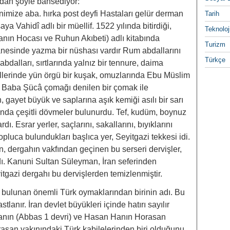
n şöyle bahsediyor:
̆nimize aba. hırka post deyfi Hastaları gelür derman
Tarih
ya Vahidî adlı bir müellif. 1522 yılında bitirdiği,
Teknoloj
anın Hocası ve Ruhun Akıbeti) adlı kitabında
Turizm
anesinde yazma bir nüshası vardır Rum abdallarını
Türkçe
bdalları, sırtlarında yalnız bir tennure, daima
llerinde yün örgü bir kuşak, omuzlarında Ebu Müslim
Baba Şücâ çomağı denilen bir çomak ile
 gayet büyük ve saplarına aşık kemiği asılı bir sarı
arında çeşitli dövmeler bulunurdu. Tef, kudüm, boynuz
ardı. Esrar yerler, saçlarını, sakallarını, bıyıklarını
pluca bulundukları başlıca yer, Seyitgazi tekkesi idi.
n, dergahın vakfından geçinen bu serseri dervişler,
dı. Kanuni Sultan Süleyman, İran seferinden
tgazi dergahı bu dervişlerden temizlenmiştir.
 bulunan önemli Türk oymaklarından birinin adı. Bu
anır. İran devlet büyükleri içinde hatırı sayılır
 Hanın (Abbas 1 devri) ve Hasan Hanın Horasan
san yakınındaki Türk kabilelerinden biri olduğunu,