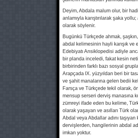
Deyim, Abdala malum olur, bir had
anlamıyla karıştırılarak şaka yoll
olarak söylenir.
Bugünkü Türkçede ahmak, şaşkı
abdal kelimesinin hayli karışık ve es
Edebiyatı Ansiklopedisi adiyle anca
bir planda inceledi, fakat kesin net
birbirinden farklı bazı sosyal gruplar
Arapçada IX. yüzyıldan beri bir tas
ve şahit manalarına gelen bedii kel
Farsça ve Türkçede tekil olarak,
mensup serseri derviş manasına kulla
zümreyi ifade eden bu kelime, Türki
olarak yaşayan ve asılları Türk ola
Abdal veya Abdallar adını taşıyan 
dervişlerden, hangilerinin abdal adı
imkan yoktur.