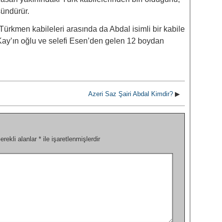
̈ndürür.
Türkmen kabileleri arasında da Abdal isimli bir kabile
 Kay’ın oğlu ve selefi Esen’den gelen 12 boydan
Azeri Saz Şairi Abdal Kimdir?
▶
erekli alanlar
*
ile işaretlenmişlerdir