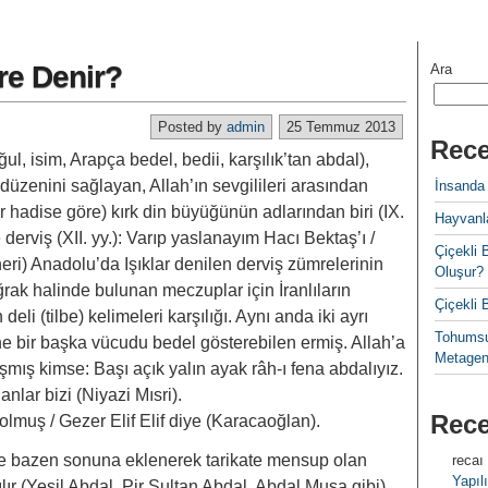
re Denir?
Ara
Posted by
admin
25 Temmuz 2013
Rece
ğul, isim, Arapça bedel, bedii, karşılık’tan abdal),
üzenini sağlayan, Allah’ın sevgilileri arasından
İnsanda
bir hadise göre) kırk din büyüğünün adlarından biri (IX.
Hayvanla
e derviş (XII. yy.): Varıp yaslanayım Hacı Bektaş’ı /
Çiçekl
heri) Anadolu’da Işıklar denilen derviş zümrelerinin
Oluşur?
̆rak halinde bulunan meczuplar için İranlıların
Çiçekli
li (tilbe) kelimeleri karşılığı. Aynı anda iki ayrı
Tohumsu
ne bir başka vücudu bedel gösterebilen ermiş. Allah’a
Metagen
ış kimse: Başı açık yalın ayak râh-ı fena abdalıyız.
anlar bizi (Niyazi Mısri).
Rec
 olmuş / Gezer Elif Elif diye (Karacaoğlan).
̈ne bazen sonuna eklenerek tarikate mensup olan
recaı
Yapılı
ılır (Yeşil Abdal, Pir Sultan Abdal, Abdal Musa gibi).