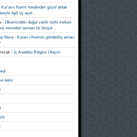
-
Kur’an-ı Kerim mealinden güzel ahlak
leriyle ilgili üç ayet…
a
-
Ülkemizdeki doğal varlık tarihi mekan
ve nesneleri tanıtan bir broşür…
ep Neva
-
Kuran-ı Kerimin gönderiliş amacı
?
rezak
-
İç Anadolu Bölgesi Ulaşım
edi
ve bilim
i
a
̈rü
t