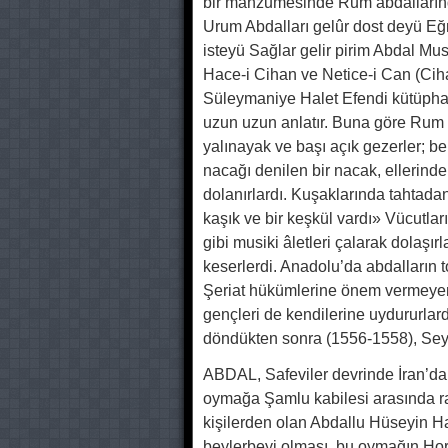
bir manzumesinde Rum abdallarında
Urum Abdalları gelûr dost deyü Eg
isteyü Sağlar gelir pirim Abdal Musa
Hace-i Cihan ve Netice-i Can (Cih
Süleymaniye Halet Efendi kütüph
uzun uzun anlatır. Buna göre Rum a
yalınayak ve başı açık gezerler; be
nacağı denilen bir nacak, ellerinde 
dolanırlardı. Kuşaklarında tahtadan,
kaşık ve bir keşkül vardı» Vücutl
gibi musiki âletleri çalarak dolaşırl
keserlerdi. Anadolu’da abdalların to
Şeriat hükümlerine önem vermeye
gençleri de kendilerine uydururlar
döndükten sonra (1556-1558), Seyi
ABDAL, Safeviler devrinde İran’da
oymağa Şamlu kabilesi arasında rastl
kişilerden olan Abdallu Hüseyin
beylerbeyi olması, bu oymağın Hora