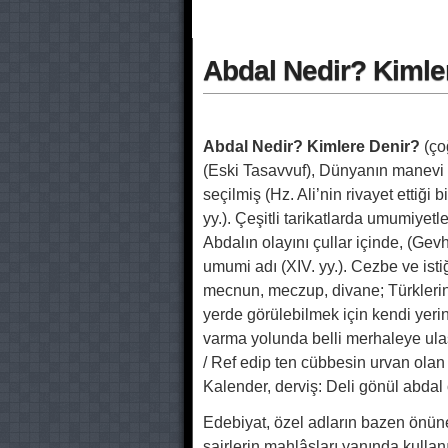
Abdal Nedir? Kimle
Abdal Nedir? Kimlere Denir?
(ço
(Eski Tasavvuf), Dünyanın manevi d
seçilmiş (Hz. Ali’nin rivayet ettiği 
yy.). Çeşitli tarikatlarda umumiyetl
Abdalın olayını çullar içinde, (Gev
umumi adı (XIV. yy.). Cezbe ve istig
mecnun, meczup, divane; Türklerin de
yerde görülebilmek için kendi yeri
varma yolunda belli merhaleye ulaşm
/ Ref edip ten cübbesin urvan olan 
Kalender, derviş: Deli gönül abdal
Edebiyat, özel adların bazen önu
şairlerin mahlâsları yanında kullan