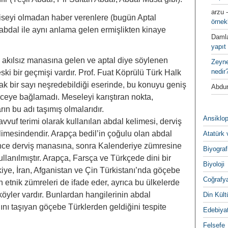
arzu
iseyi olmadan haber verenlere (bugün Aptal
örnek
u; abdal ile aynı anlama gelen ermişlikten kinaye
Daml
yapıt 
n, akılsız manasına gelen ve aptal diye söylenen
Zeyn
nedir
ki bir geçmişi vardır. Prof. Fuat Köprülü Türk Halk
k bir sayı neşredebildiği eserinde, bu konuyu geniş
Abdur
iceye bağlamadı. Meseleyi karıştıran nokta,
ın bu adı taşımış olmalarıdır.
Ansiklop
avvuf terimi olarak kullanılan abdal kelimesi, derviş
imesindendir. Arapça bedil’in çoğulu olan abdal
Atatürk 
 önce derviş manasına, sonra Kalenderiye zümresine
Biyograf
nılmıştır. Arapça, Farsça ve Türkçede dini bir
Biyoloji
ye, İran, Afganistan ve Çin Türkistanı’nda göçebe
Coğrafy
n etnik zümreleri de ifade eder, ayrıca bu ülkelerde
köyler vardır. Bunlardan hangilerinin abdal
Din Kültu
nı taşıyan göçebe Türklerden geldiğini tespite
Edebiya
Felsefe