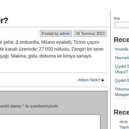
ir?
Ara
Posted by
admin
24 Temmuz 2013
Rece
ir şehir, (Lombardia, Milano eyaleti); Ticino çayını
 kanalı üzerinde; 27 000 nüfuslu. Zengin bir tarım
İnsanda
şağı. Makina, gıda, dokuma ve kimya sanayii.
Hayvanla
Çiçekl
Oluşur?
Abbon Nedir?
▶
Çiçekli
Tohumsu
Metagen
erekli alanlar
*
ile işaretlenmişlerdir
Rec
recaı
Yapılı