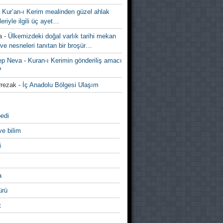
-
Kur’an-ı Kerim mealinden güzel ahlak
leriyle ilgili üç ayet…
a
-
Ülkemizdeki doğal varlık tarihi mekan
ve nesneleri tanıtan bir broşür…
ep Neva
-
Kuran-ı Kerimin gönderiliş amacı
?
rezak
-
İç Anadolu Bölgesi Ulaşım
edi
ve bilim
i
a
̈rü
t