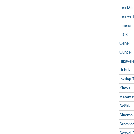
Fen Bili
Fen ve T
Finans
Fizik
Genel
Güncel
Hikayele
Hukuk
İnkılap 
Kimya
Matemat
Sağlık
Sinema-
Sınavlar
Sosyal B