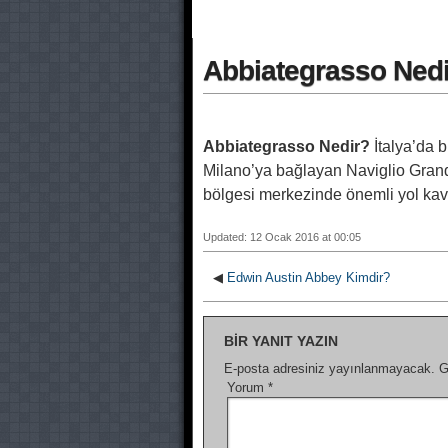
Abbiategrasso Ned
Abbiategrasso Nedir?
İtalya’da b
Milano’ya bağlayan Naviglio Grande
bölgesi merkezinde önemli yol kav
Updated: 12 Ocak 2016 at 00:05
◀
Edwin Austin Abbey Kimdir?
BIR YANIT YAZIN
E-posta adresiniz yayınlanmayacak.
G
Yorum
*