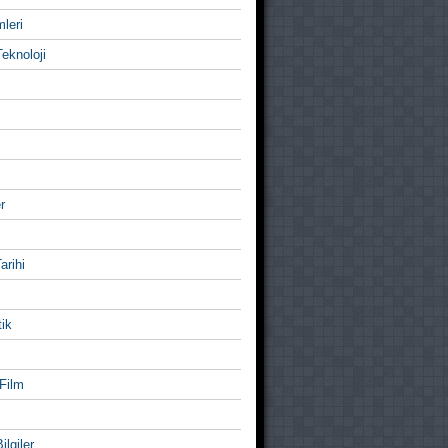
mleri
eknoloji
r
Tarihi
ik
Film
ilgiler