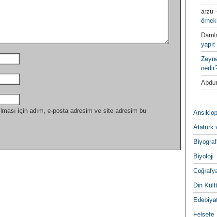
arzu
örnek
Daml
yapıt 
Zeyn
nedir
Abdur
lması için adım, e-posta adresim ve site adresim bu
Ansiklop
Atatürk 
Biyograf
Biyoloji
Coğrafy
Din Kültu
Edebiya
Felsefe