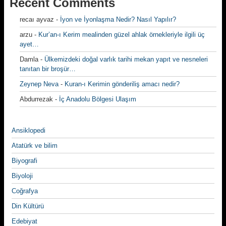
Recent Comments
recaı ayvaz
-
İyon ve İyonlaşma Nedir? Nasıl Yapılır?
arzu
-
Kur’an-ı Kerim mealinden güzel ahlak örnekleriyle ilgili üç
ayet…
Damla
-
Ülkemizdeki doğal varlık tarihi mekan yapıt ve nesneleri
tanıtan bir broşür…
Zeynep Neva
-
Kuran-ı Kerimin gönderiliş amacı nedir?
Abdurrezak
-
İç Anadolu Bölgesi Ulaşım
Ansiklopedi
Atatürk ve bilim
Biyografi
Biyoloji
Coğrafya
Din Kültürü
Edebiyat