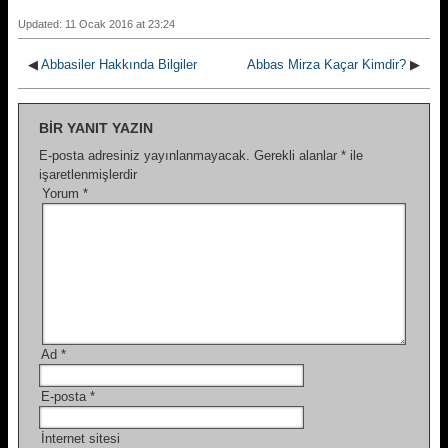
Updated: 11 Ocak 2016 at 23:24
◀
Abbasiler Hakkında Bilgiler
Abbas Mirza Kaçar Kimdir?
▶
BIR YANIT YAZIN
E-posta adresiniz yayınlanmayacak.
Gerekli alanlar
*
ile
işaretlenmişlerdir
Yorum
*
Ad
*
E-posta
*
İnternet sitesi