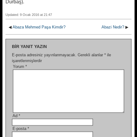
Durbaş).
Updated: 9 Ocak 2016 at 21:47
◀
Abaza Mehmed Paşa Kimdir?
Abazi Nedir?
▶
BIR YANIT YAZIN
E-posta adresiniz yayınlanmayacak.
Gerekli alanlar
*
ile
işaretlenmişlerdir
Yorum
*
Ad
*
E-posta
*