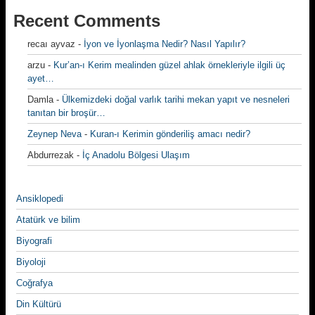
Recent Comments
recaı ayvaz
-
İyon ve İyonlaşma Nedir? Nasıl Yapılır?
arzu
-
Kur’an-ı Kerim mealinden güzel ahlak örnekleriyle ilgili üç
ayet…
Damla
-
Ülkemizdeki doğal varlık tarihi mekan yapıt ve nesneleri
tanıtan bir broşür…
Zeynep Neva
-
Kuran-ı Kerimin gönderiliş amacı nedir?
Abdurrezak
-
İç Anadolu Bölgesi Ulaşım
Ansiklopedi
Atatürk ve bilim
Biyografi
Biyoloji
Coğrafya
Din Kültürü