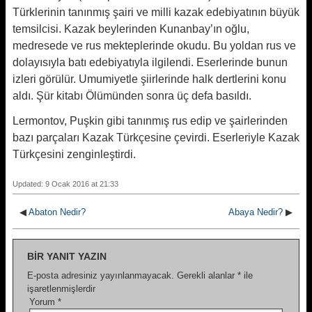
Türklerinin tanınmış şairi ve milli kazak edebiyatının büyük
temsilcisi. Kazak beylerinden Kunanbay’ın oğlu,
medresede ve rus mekteplerinde okudu. Bu yoldan rus ve
dolayısıyla batı edebiyatıyla ilgilendi. Eserlerinde bunun
izleri görülür. Umumiyetle şiirlerinde halk dertlerini konu
aldı. Şür kitabı Ölümünden sonra üç defa basıldı.
Lermontov, Puşkin gibi tanınmış rus edip ve şairlerinden
bazı parçaları Kazak Türkçesine çevirdi. Eserleriyle Kazak
Türkçesini zenginleştirdi.
Updated: 9 Ocak 2016 at 21:33
◀
Abaton Nedir?
Abaya Nedir?
▶
BIR YANIT YAZIN
E-posta adresiniz yayınlanmayacak.
Gerekli alanlar
*
ile
işaretlenmişlerdir
Yorum
*