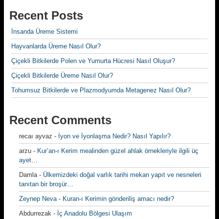
Recent Posts
İnsanda Üreme Sistemi
Hayvanlarda Üreme Nasıl Olur?
Çiçekli Bitkilerde Polen ve Yumurta Hücresi Nasıl Oluşur?
Çiçekli Bitkilerde Üreme Nasıl Olur?
Tohumsuz Bitkilerde ve Plazmodyumda Metagenez Nasıl Olur?
Recent Comments
recaı ayvaz
-
İyon ve İyonlaşma Nedir? Nasıl Yapılır?
arzu
-
Kur’an-ı Kerim mealinden güzel ahlak örnekleriyle ilgili üç
ayet…
Damla
-
Ülkemizdeki doğal varlık tarihi mekan yapıt ve nesneleri
tanıtan bir broşür…
Zeynep Neva
-
Kuran-ı Kerimin gönderiliş amacı nedir?
Abdurrezak
-
İç Anadolu Bölgesi Ulaşım